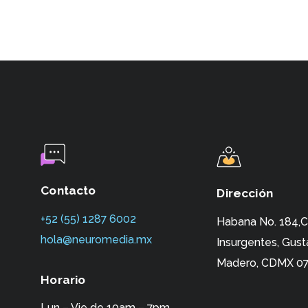
Contacto
Dirección
+52 (55) 1287 6002‬
Habana No. 184,C
hola@neuromedia.mx
Insurgentes,
Gust
Madero, CDMX 07
Horario
Lun – Vie de 10am – 7pm