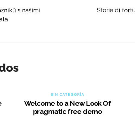
zníků s našimi
Storie di fortu
ata
ados
SIN CATEGORÍA
e
Welcome to a New Look Of
pragmatic free demo