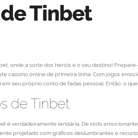
 de Tinbet
t, onde a sorte dos heróis é o seu destino! Prepar
este cassino online de primeira linha. Com jogos emoc
i em seu próprio conto de fadas pessoal. Então, o q
s de Tinbet
et é verdadeiramente lendária. De slots emocionantes
ente projetado com gráficos deslumbrantes e recursos