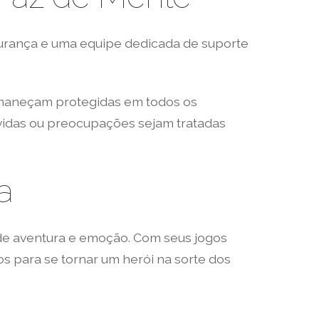
urança e uma equipe dedicada de suporte
ermaneçam protegidas em todos os
vidas ou preocupações sejam tratadas
a
 de aventura e emoção. Com seus jogos
 para se tornar um herói na sorte dos