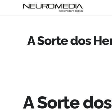
A Sorte dos He
A Sorte do