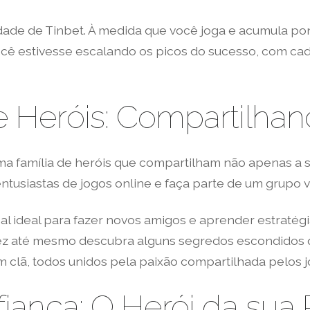
dade de Tinbet. À medida que você joga e acumula po
ê estivesse escalando os picos do sucesso, com cad
Heróis: Compartilhan
a família de heróis que compartilham não apenas a 
 entusiastas de jogos online e faça parte de um grupo 
al ideal para fazer novos amigos e aprender estratégia
lvez até mesmo descubra alguns segredos escondido
 clã, todos unidos pela paixão compartilhada pelos 
iança: O Herói da sua