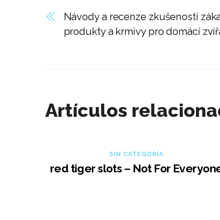
Návody a recenze zkušeností záka
produkty a krmivy pro domácí zvíř
Artículos relacion
SIN CATEGORÍA
red tiger slots – Not For Everyon