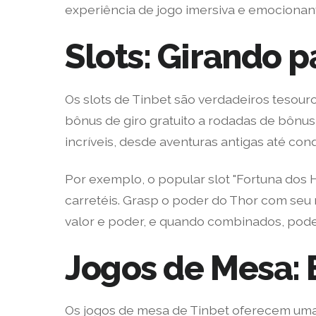
experiência de jogo imersiva e emocionan
Slots: Girando 
Os slots de Tinbet são verdadeiros tesour
bônus de giro gratuito a rodadas de bônus
incríveis, desde aventuras antigas até c
Por exemplo, o popular slot "Fortuna dos 
carretéis. Grasp o poder do Thor com seu 
valor e poder, e quando combinados, podem 
Jogos de Mesa: 
Os jogos de mesa de Tinbet oferecem uma 