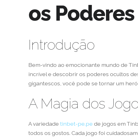
os Poderes
Introdução
Bem-vindo ao emocionante mundo de Tinbe
incrível e descobrir os poderes ocultos d
gigantescos, você pode se tornar um heró
A Magia dos Jogo
A variedade
tinbet-pe.pe
de jogos em Tinb
todos os gostos. Cada jogo foi cuidadosam