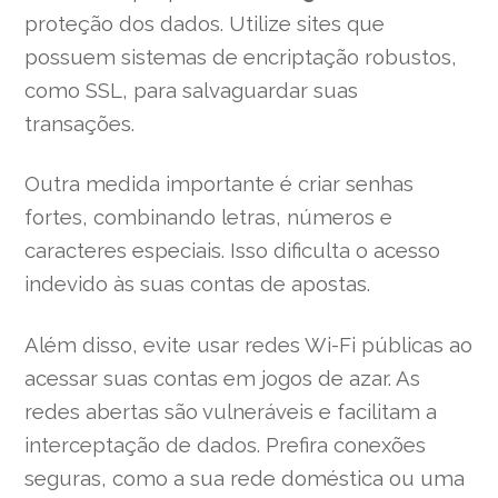
proteção dos dados. Utilize sites que
possuem sistemas de encriptação robustos,
como SSL, para salvaguardar suas
transações.
Outra medida importante é criar senhas
fortes, combinando letras, números e
caracteres especiais. Isso dificulta o acesso
indevido às suas contas de apostas.
Além disso, evite usar redes Wi-Fi públicas ao
acessar suas contas em jogos de azar. As
redes abertas são vulneráveis e facilitam a
interceptação de dados. Prefira conexões
seguras, como a sua rede doméstica ou uma