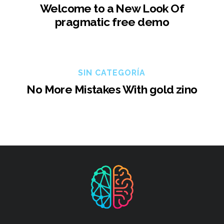
Welcome to a New Look Of
pragmatic free demo
SIN CATEGORÍA
No More Mistakes With gold zino