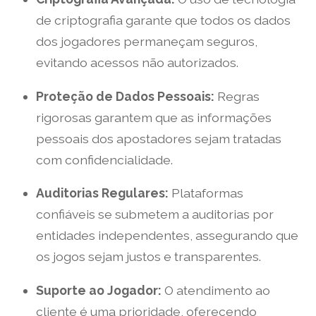
de criptografia garante que todos os dados
dos jogadores permaneçam seguros,
evitando acessos não autorizados.
Proteção de Dados Pessoais:
Regras
rigorosas garantem que as informações
pessoais dos apostadores sejam tratadas
com confidencialidade.
Auditorias Regulares:
Plataformas
confiáveis se submetem a auditorias por
entidades independentes, assegurando que
os jogos sejam justos e transparentes.
Suporte ao Jogador:
O atendimento ao
cliente é uma prioridade, oferecendo