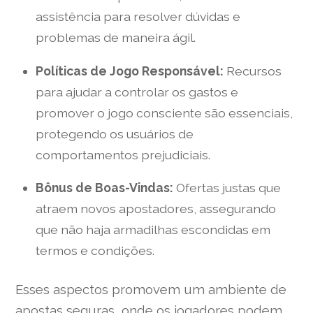
assistência para resolver dúvidas e
problemas de maneira ágil.
Políticas de Jogo Responsável:
Recursos
para ajudar a controlar os gastos e
promover o jogo consciente são essenciais,
protegendo os usuários de
comportamentos prejudiciais.
Bônus de Boas-Vindas:
Ofertas justas que
atraem novos apostadores, assegurando
que não haja armadilhas escondidas em
termos e condições.
Esses aspectos promovem um ambiente de
apostas seguras, onde os jogadores podem