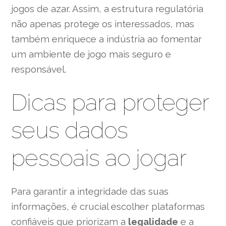
jogos de azar. Assim, a estrutura regulatória
não apenas protege os interessados, mas
também enriquece a indústria ao fomentar
um ambiente de jogo mais seguro e
responsável.
Dicas para proteger
seus dados
pessoais ao jogar
Para garantir a integridade das suas
informações, é crucial escolher plataformas
confiáveis que priorizam a
legalidade
e a