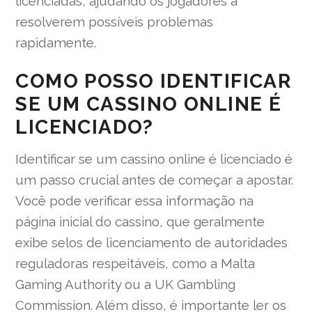
licenciadas, ajudando os jogadores a
resolverem possíveis problemas
rapidamente.
COMO POSSO IDENTIFICAR
SE UM CASSINO ONLINE É
LICENCIADO?
Identificar se um cassino online é licenciado é
um passo crucial antes de começar a apostar.
Você pode verificar essa informação na
página inicial do cassino, que geralmente
exibe selos de licenciamento de autoridades
reguladoras respeitáveis, como a Malta
Gaming Authority ou a UK Gambling
Commission. Além disso, é importante ler os