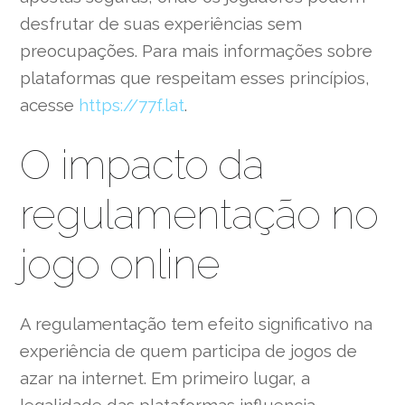
desfrutar de suas experiências sem
preocupações. Para mais informações sobre
plataformas que respeitam esses princípios,
acesse
https://77f.lat
.
O impacto da
regulamentação no
jogo online
A regulamentação tem efeito significativo na
experiência de quem participa de jogos de
azar na internet. Em primeiro lugar, a