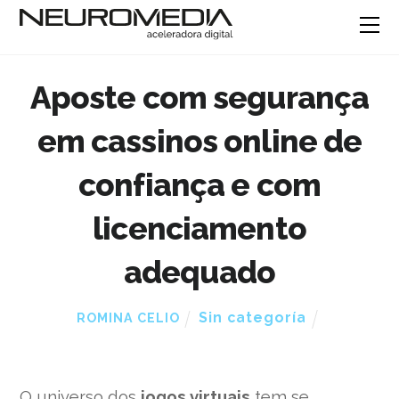
Aposte com segurança
em cassinos online de
confiança e com
licenciamento
adequado
Sin categoría
ROMINA CELIO
O universo dos
jogos virtuais
tem se