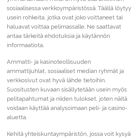
sosiaalisessa verkkoympäristössä. Täällä löytyy
usein rohkeita, jotka ovat joko voittaneet tai
haluavat voittaa pelimassalle. Ne saattavat
antaa tärkeitä ehdotuksia ja käytännön
informaatiota.
Ammatti- ja kasinoteollisuuden
ammattijuhlat, sosiaaliset median ryhmät ja
verkkosivut ovat hyvä lähde tietoihin.
Suositusten kuvaan sisällytetään usein myös
pelitapahtumat ja niiden tulokset, joten näitä
voidaan käyttää analysoimaan peli- ja casino-
aluetta.
Kehitä yhteiskuntaympäristön, jossa voit kysyä