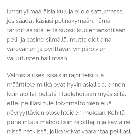
Ilman ylimääräisiä kuluja ei ole sattumassa,
jos säädät käsiäsi pelinäkymään. Tämä
tarkoittaa sitä, että suosit kuolemansotilaan
peli- ja casino-silmällä, mutta olet aina
varovainen ja pyrittävän ympäröivien
vaikutusten hallintaan.
Valmista itsesi sisäisiin rajoitteisiin ja
määrittele mitkä ovat hyvin asiallisia, ennen
kuin aloitat pelistä. Huolehditaan myös siitä,
ettei pelillasi tule toivomattomien eikä
nöyryyttävien olosuhteiden mukaan. Kehitä
puhelinlista mahdollisiin rajoittajiin ja käytä ne
niissä hetkiissä, jotka voivat vaarantaa pelillasi.