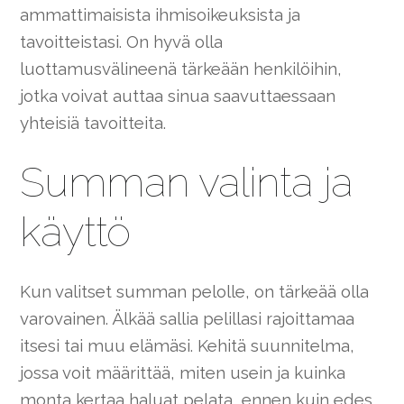
ammattimaisista ihmisoikeuksista ja
tavoitteistasi. On hyvä olla
luottamusvälineenä tärkeään henkilöihin,
jotka voivat auttaa sinua saavuttaessaan
yhteisiä tavoitteita.
Summan valinta ja
käyttö
Kun valitset summan pelolle, on tärkeää olla
varovainen. Älkää sallia pelillasi rajoittamaa
itsesi tai muu elämäsi. Kehitä suunnitelma,
jossa voit määrittää, miten usein ja kuinka
monta kertaa haluat pelata, ennen kuin edes