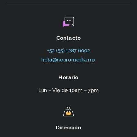
Contacto
+52 (55) 1287 6002‬
hola@neuromedia.mx
Horario
Lun – Vie de 10am – 7pm
Dirección