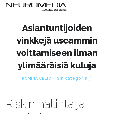
Asiantuntijoiden
vinkkejä useammin
voittamiseen ilman
ylimääräisiä kuluja
Sin categoría
ROMINA CELIO
Riskin hallinta ja