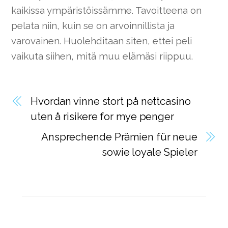
kaikissa ympäristöissämme. Tavoitteena on
pelata niin, kuin se on arvoinnillista ja
varovainen. Huolehditaan siten, ettei peli
vaikuta siihen, mitä muu elämäsi riippuu.
Hvordan vinne stort på nettcasino
uten å risikere for mye penger
Ansprechende Prämien für neue
sowie loyale Spieler