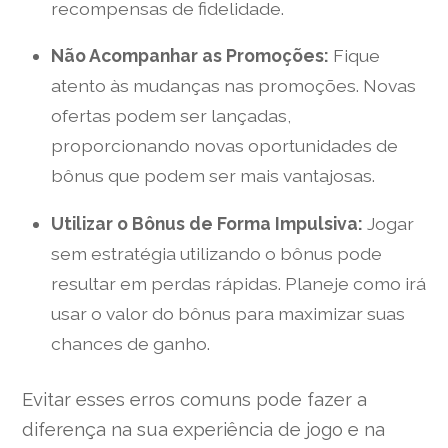
recompensas de fidelidade.
Não Acompanhar as Promoções:
Fique
atento às mudanças nas promoções. Novas
ofertas podem ser lançadas,
proporcionando novas oportunidades de
bônus que podem ser mais vantajosas.
Utilizar o Bônus de Forma Impulsiva:
Jogar
sem estratégia utilizando o bônus pode
resultar em perdas rápidas. Planeje como irá
usar o valor do bônus para maximizar suas
chances de ganho.
Evitar esses erros comuns pode fazer a
diferença na sua experiência de jogo e na