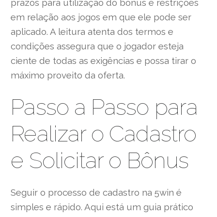
prazos para utilização do bônus e restrições
em relação aos jogos em que ele pode ser
aplicado. A leitura atenta dos termos e
condições assegura que o jogador esteja
ciente de todas as exigências e possa tirar o
máximo proveito da oferta.
Passo a Passo para
Realizar o Cadastro
e Solicitar o Bônus
Seguir o processo de cadastro na 5win é
simples e rápido. Aqui está um guia prático