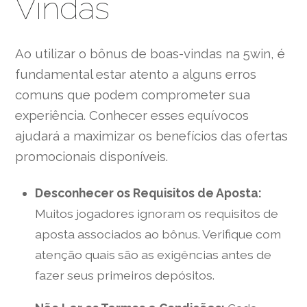
Vindas
Ao utilizar o bônus de boas-vindas na 5win, é
fundamental estar atento a alguns erros
comuns que podem comprometer sua
experiência. Conhecer esses equívocos
ajudará a maximizar os benefícios das ofertas
promocionais disponíveis.
Desconhecer os Requisitos de Aposta:
Muitos jogadores ignoram os requisitos de
aposta associados ao bônus. Verifique com
atenção quais são as exigências antes de
fazer seus primeiros depósitos.