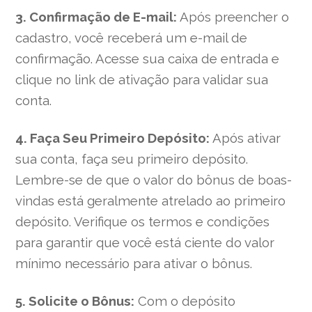
3. Confirmação de E-mail:
Após preencher o
cadastro, você receberá um e-mail de
confirmação. Acesse sua caixa de entrada e
clique no link de ativação para validar sua
conta.
4. Faça Seu Primeiro Depósito:
Após ativar
sua conta, faça seu primeiro depósito.
Lembre-se de que o valor do bônus de boas-
vindas está geralmente atrelado ao primeiro
depósito. Verifique os termos e condições
para garantir que você está ciente do valor
mínimo necessário para ativar o bônus.
5. Solicite o Bônus:
Com o depósito