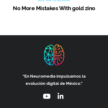
No More Mistakes With gold zino
“En Neuromedia impulsamos
la
evolución digital de México.”