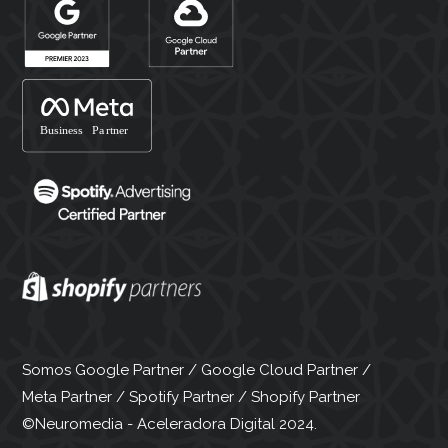
Somos Google Partner / Google Cloud Partner /
Meta Partner / Spotify Partner / Shopify Partner
©Neuromedia - Aceleradora Digital 2024.