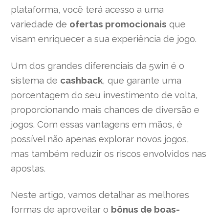
plataforma, você terá acesso a uma
variedade de
ofertas promocionais
que
visam enriquecer a sua experiência de jogo.
Um dos grandes diferenciais da 5win é o
sistema de
cashback
, que garante uma
porcentagem do seu investimento de volta,
proporcionando mais chances de diversão e
jogos. Com essas vantagens em mãos, é
possível não apenas explorar novos jogos,
mas também reduzir os riscos envolvidos nas
apostas.
Neste artigo, vamos detalhar as melhores
formas de aproveitar o
bônus de boas-