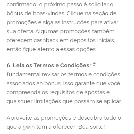
confirmado, o próximo passo é solicitar o
bônus de boas-vindas. Clique na seção de
promoções e siga as instruções para ativar
sua oferta. Algumas promoções também
oferecem cashback em depósitos iniciais,
então fique atento a essas opções.
6. Leia os Termos e Condições:
É
fundamental revisar os termos e condições
associados ao bônus. Isso garante que você
compreenda os requisitos de apostas e
quaisquer limitações que possam se aplicar.
Aproveite as promoções e descubra tudo o
que a 5win tem a oferecer! Boa sorte!