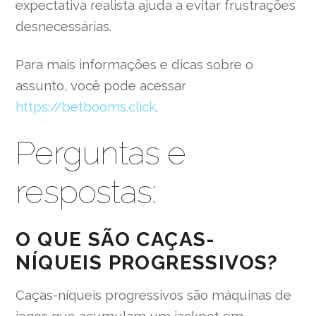
expectativa realista ajuda a evitar frustrações
desnecessárias.
Para mais informações e dicas sobre o
assunto, você pode acessar
https://betbooms.click
.
Perguntas e
respostas:
O QUE SÃO CAÇAS-
NÍQUEIS PROGRESSIVOS?
Caças-níqueis progressivos são máquinas de