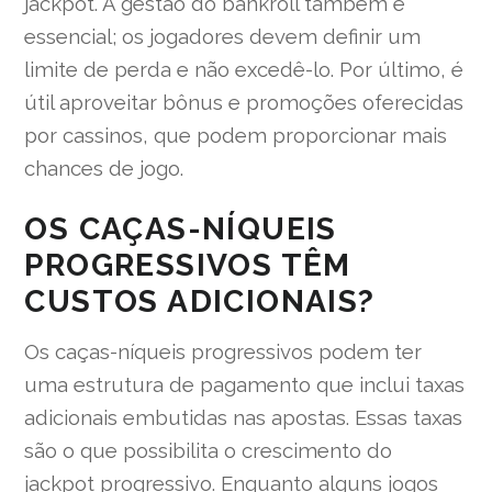
jackpot. A gestão do bankroll também é
essencial; os jogadores devem definir um
limite de perda e não excedê-lo. Por último, é
útil aproveitar bônus e promoções oferecidas
por cassinos, que podem proporcionar mais
chances de jogo.
OS CAÇAS-NÍQUEIS
PROGRESSIVOS TÊM
CUSTOS ADICIONAIS?
Os caças-níqueis progressivos podem ter
uma estrutura de pagamento que inclui taxas
adicionais embutidas nas apostas. Essas taxas
são o que possibilita o crescimento do
jackpot progressivo. Enquanto alguns jogos