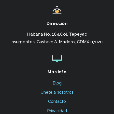
Dirección
Habana No. 184,Col. Tepeyac
Insurgentes,
Gustavo A. Madero, CDMX 07020.
Más info
Blog
Únete a nosotros
Contacto
Privacidad