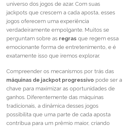
universo dos jogos de azar. Com suas
jackpots que crescem a cada aposta, esses
jogos oferecem uma experiência
verdadeiramente empolgante. Muitos se
perguntam sobre as
regras
que regem essa
emocionante forma de entretenimento, e é
exatamente isso que iremos explorar.
Compreender os mecanismos por trás das
máquinas de jackpot progressivo
pode ser a
chave para maximizar as oportunidades de
ganhos. Diferentemente das máquinas
tradicionais, a dinâmica desses jogos
possibilita que uma parte de cada aposta
contribua para um prêmio maior, criando