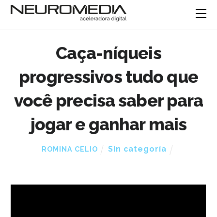
Caça-níqueis
progressivos tudo que
você precisa saber para
jogar e ganhar mais
Sin categoría
ROMINA CELIO