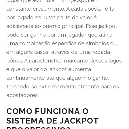
jogos que acumulam um jackpot em
constante crescimento. A cada aposta feita
por jogadores, uma parte do valor é
adicionada ao prêmio principal. Esse jackpot
pode ser ganho por um jogador que atinja
uma combinação específica de símbolos ou,
em alguns casos, através de uma rodada
bônus. A característica marcante desses jogos
é que o valor do jackpot aumenta
continuamente até que alguém o ganhe,
tornando-se extremamente atraente para os
apostadores.
COMO FUNCIONA O
SISTEMA DE JACKPOT