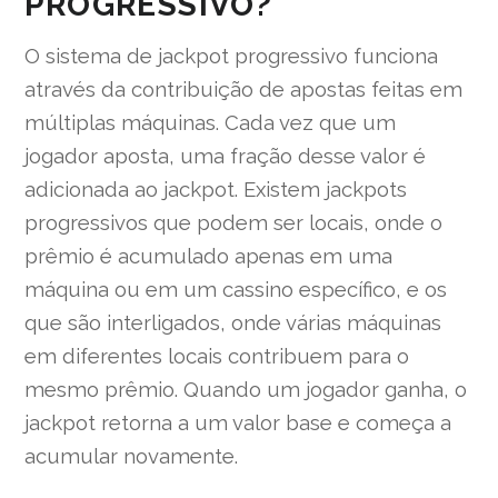
PROGRESSIVO?
O sistema de jackpot progressivo funciona
através da contribuição de apostas feitas em
múltiplas máquinas. Cada vez que um
jogador aposta, uma fração desse valor é
adicionada ao jackpot. Existem jackpots
progressivos que podem ser locais, onde o
prêmio é acumulado apenas em uma
máquina ou em um cassino específico, e os
que são interligados, onde várias máquinas
em diferentes locais contribuem para o
mesmo prêmio. Quando um jogador ganha, o
jackpot retorna a um valor base e começa a
acumular novamente.