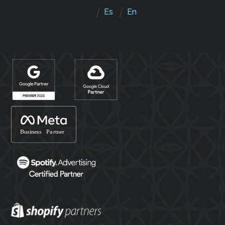
Es
En