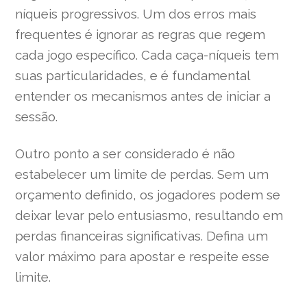
níqueis progressivos. Um dos erros mais
frequentes é ignorar as regras que regem
cada jogo específico. Cada caça-níqueis tem
suas particularidades, e é fundamental
entender os mecanismos antes de iniciar a
sessão.
Outro ponto a ser considerado é não
estabelecer um limite de perdas. Sem um
orçamento definido, os jogadores podem se
deixar levar pelo entusiasmo, resultando em
perdas financeiras significativas. Defina um
valor máximo para apostar e respeite esse
limite.