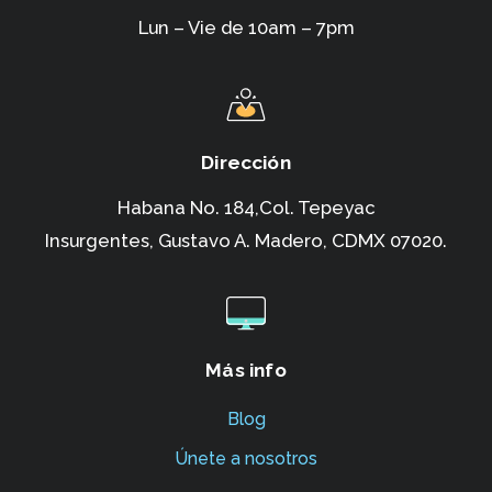
Lun – Vie de 10am – 7pm
Dirección
Habana No. 184,Col. Tepeyac
Insurgentes,
Gustavo A. Madero, CDMX 07020.
Más info
Blog
Únete a nosotros