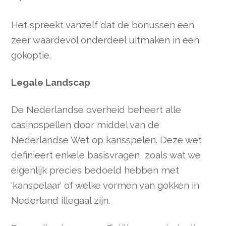
Het spreekt vanzelf dat de bonussen een
zeer waardevol onderdeel uitmaken in een
gokoptie.
Legale Landscap
De Nederlandse overheid beheert alle
casinospellen door middel van de
Nederlandse Wet op kansspelen. Deze wet
definieert enkele basisvragen, zoals wat we
eigenlijk precies bedoeld hebben met
‘kanspelaar’ of welke vormen van gokken in
Nederland illegaal zijn.