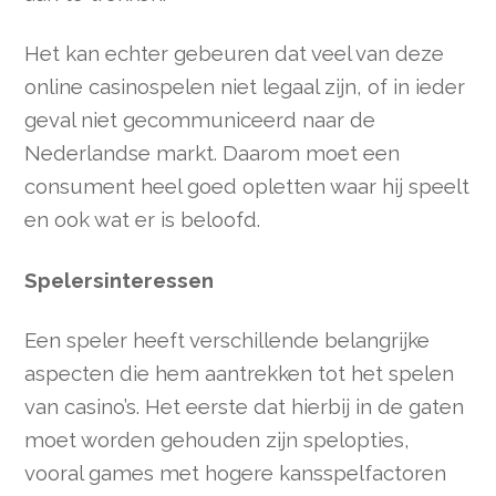
Het kan echter gebeuren dat veel van deze
online casinospelen niet legaal zijn, of in ieder
geval niet gecommuniceerd naar de
Nederlandse markt. Daarom moet een
consument heel goed opletten waar hij speelt
en ook wat er is beloofd.
Spelersinteressen
Een speler heeft verschillende belangrijke
aspecten die hem aantrekken tot het spelen
van casino’s. Het eerste dat hierbij in de gaten
moet worden gehouden zijn spelopties,
vooral games met hogere kansspelfactoren