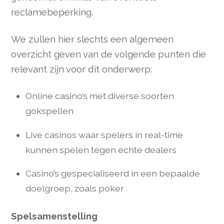
reclamebeperking.
We zullen hier slechts een algemeen
overzicht geven van de volgende punten die
relevant zijn voor dit onderwerp:
Online casino’s met diverse soorten
gokspellen
Live casinos waar spelers in real-time
kunnen spelen tegen echte dealers
Casino’s gespecialiseerd in een bepaalde
doelgroep, zoals poker
Spelsamenstelling