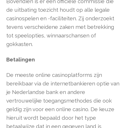
Bovendien is er een officiële commissie die
de uitbating toezicht houdt op alle legale
casinospelen en -faciliteiten. Zij onderzoekt
tevens verscheidene zaken met betrekking
tot speelopties, winnaarschansen of
gokkasten.
Betalingen
De meeste online casinoplatforms zijn
bereikbaar via de internetbankieren optie van
je Nederlandse bank en andere
vertrouwelijke toegangsmethodes die ook
geldig zijn voor een online casino. De keuze
hieruit wordt bepaald door het type
betaalwijze dat in een gegeven land is