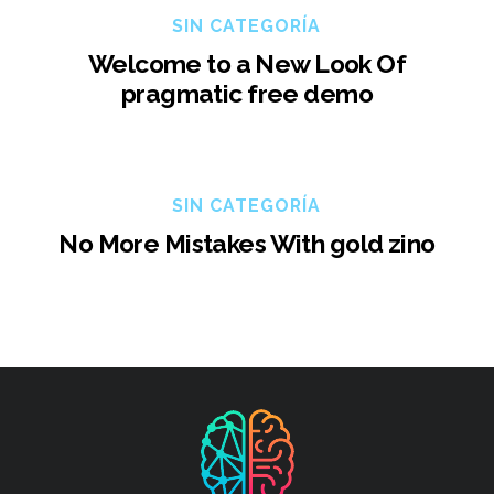
SIN CATEGORÍA
Welcome to a New Look Of
pragmatic free demo
SIN CATEGORÍA
No More Mistakes With gold zino