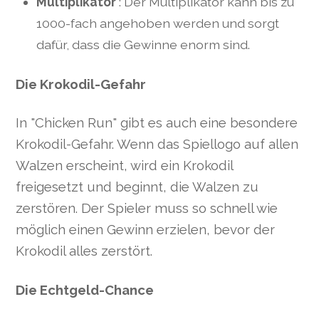
Multiplikator
: Der Multiplikator kann bis zu
1000-fach angehoben werden und sorgt
dafür, dass die Gewinne enorm sind.
Die Krokodil-Gefahr
In "Chicken Run" gibt es auch eine besondere
Krokodil-Gefahr. Wenn das Spiellogo auf allen
Walzen erscheint, wird ein Krokodil
freigesetzt und beginnt, die Walzen zu
zerstören. Der Spieler muss so schnell wie
möglich einen Gewinn erzielen, bevor der
Krokodil alles zerstört.
Die Echtgeld-Chance