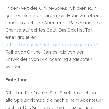
In der Welt des Online-Spiels "Chicken Run"
geht es nicht nur darum, ein Huhn zu retten,
sondern auch um Abenteuer, Rätsel und eine
Chance auf echtes Geld. Das Spiel ist Teil
einer größeren
https://chickenandchicken.de/chicken-run/
Reihe von Online-Games, die von den
Entwicklern von Microgaming angeboten
werden.
Einleitung
"Chicken Run" ist ein Slot-Spiel, das sich an
alle Spieler richtet, die nach einem Abenteuer
suchen. Das Spiel bietet eine einzigartige