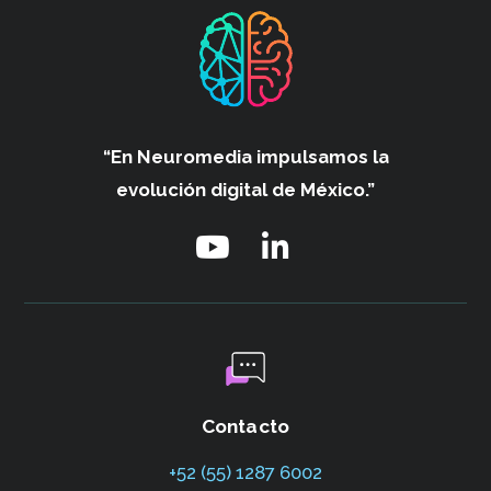
“En Neuromedia impulsamos
la
evolución digital de México.”
Contacto
+52 (55) 1287 6002‬