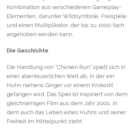
Kombination aus verschiedenen Gameplay-
Elementen, darunter Wildsymbole, Freispiele
und einen Multiplikator, der bis zu 1000-fach
angehoben werden kann.
Die Geschichte
Die Handlung von "Chicken Run" spielt sich in
einer abenteuerlichen Welt ab, in der ein
Huhn namens Ginger vor einem Krokodil
gefangen wird. Das Spiel ist inspiriert von dem
gleichnamigen Film aus dem Jahr 2000, in
dem auch das Leben eines Huhns und seiner
Freiheit im Mittelpunkt steht.