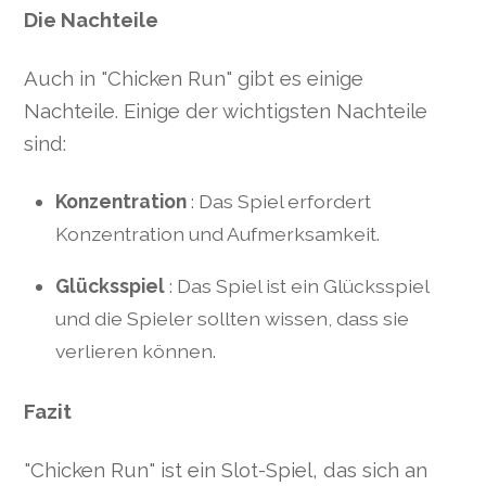
Die Nachteile
Auch in "Chicken Run" gibt es einige
Nachteile. Einige der wichtigsten Nachteile
sind:
Konzentration
: Das Spiel erfordert
Konzentration und Aufmerksamkeit.
Glücksspiel
: Das Spiel ist ein Glücksspiel
und die Spieler sollten wissen, dass sie
verlieren können.
Fazit
"Chicken Run" ist ein Slot-Spiel, das sich an