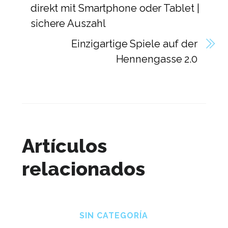
direkt mit Smartphone oder Tablet |
sichere Auszahl
Einzigartige Spiele auf der
Hennengasse 2.0
Artículos
relacionados
SIN CATEGORÍA