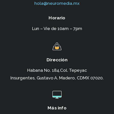
hola@neuromedia.mx
Horario
Lun – Vie de 10am – 7pm
Dirección
Habana No. 184,Col. Tepeyac
Insurgentes,
Gustavo A. Madero, CDMX 07020.
Más info