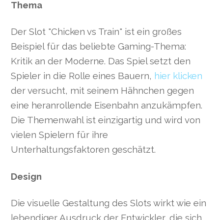
Thema
Der Slot "Chicken vs Train" ist ein großes
Beispiel für das beliebte Gaming-Thema:
Kritik an der Moderne. Das Spiel setzt den
Spieler in die Rolle eines Bauern,
hier klicken
der versucht, mit seinem Hähnchen gegen
eine heranrollende Eisenbahn anzukämpfen.
Die Themenwahl ist einzigartig und wird von
vielen Spielern für ihre
Unterhaltungsfaktoren geschätzt.
Design
Die visuelle Gestaltung des Slots wirkt wie ein
lebendiger Ausdruck der Entwickler, die sich