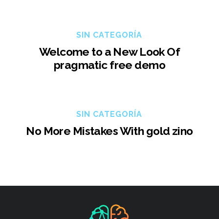
SIN CATEGORÍA
Welcome to a New Look Of
pragmatic free demo
SIN CATEGORÍA
No More Mistakes With gold zino