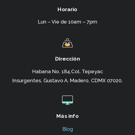
Horario
Lun – Vie de 10am – 7pm
Dirección
Habana No. 184,Col. Tepeyac
Insurgentes,
Gustavo A. Madero, CDMX 07020.
Más info
Blog