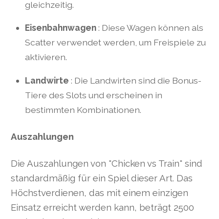
gleichzeitig.
Eisenbahnwagen
: Diese Wagen können als
Scatter verwendet werden, um Freispiele zu
aktivieren.
Landwirte
: Die Landwirten sind die Bonus-
Tiere des Slots und erscheinen in
bestimmten Kombinationen.
Auszahlungen
Die Auszahlungen von "Chicken vs Train" sind
standardmäßig für ein Spiel dieser Art. Das
Höchstverdienen, das mit einem einzigen
Einsatz erreicht werden kann, beträgt 2500