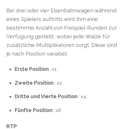
Bei drei oder vier Eisenbahnwagen während
eines Spielers auftritts wird ihm eine
bestimmte Anzahl von Freispiel-Runden zur
Verfügung gestellt, wobei jede Walze für
zusätzliche Multiplikatoren sorgt. Diese sind
je nach Position variabel:
Erste Position
: x1
Zweite Position
: x2
Dritte und Vierte Position
: x4
Fünfte Position
: x8
RTP