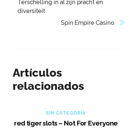
Terschelling in al zijn pracht en
diversiteit
Spin Empire Casino
Artículos
relacionados
SIN CATEGORÍA
red tiger slots – Not For Everyone