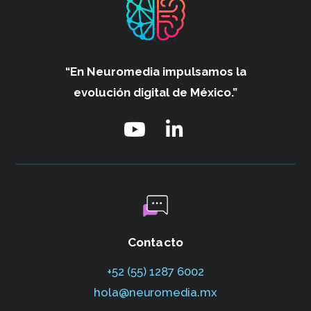
“En Neuromedia impulsamos
la
evolución digital de México.”
Contacto
+52 (55) 1287 6002‬
hola@neuromedia.mx