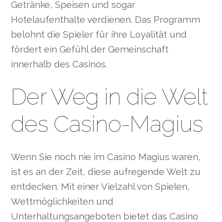
Getränke, Speisen und sogar
Hotelaufenthalte verdienen. Das Programm
belohnt die Spieler für ihre Loyalität und
fördert ein Gefühl der Gemeinschaft
innerhalb des Casinos.
Der Weg in die Welt
des Casino-Magius
Wenn Sie noch nie im Casino Magius waren,
ist es an der Zeit, diese aufregende Welt zu
entdecken. Mit einer Vielzahl von Spielen,
Wettmöglichkeiten und
Unterhaltungsangeboten bietet das Casino