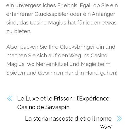
ein unvergessliches Erlebnis. Egal, ob Sie ein
erfahrener Glücksspieler oder ein Anfänger
sind, das Casino Magius hat für jeden etwas
zu bieten.
Also, packen Sie Ihre Glücksbringer ein und
machen Sie sich auf den Weg ins Casino
Magius, wo Nervenkitzel und Magie beim
Spielen und Gewinnen Hand in Hand gehen!
Le Luxe et le Frisson : l’Expérience
Casino de Savaspin
La storia nascosta dietro il nome
‘Avo’