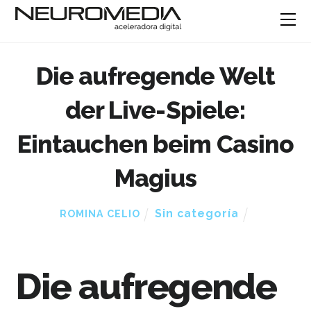
Die aufregende Welt
der Live-Spiele:
Eintauchen beim Casino
Magius
Sin categoría
ROMINA CELIO
Die aufregende