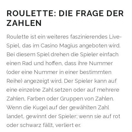
ROULETTE: DIE FRAGE DER
ZAHLEN
Roulette ist ein weiteres faszinierendes Live-
Spiel, das im Casino Magius angeboten wird.
Bei diesem Spiel drehen die Spieler einfach
einen Rad und hoffen, dass ihre Nummer
(oder eine Nummer in einer bestimmten
Reihe) angezeigt wird. Der Spieler kann auf
eine einzelne Zahl setzen oder auf mehrere
Zahlen, Farben oder Gruppen von Zahlen.
Wenn die Kugel auf der gewählten Zahl
landet, gewinnt der Spieler; wenn sie auf rot
oder schwarz fällt, verliert er.