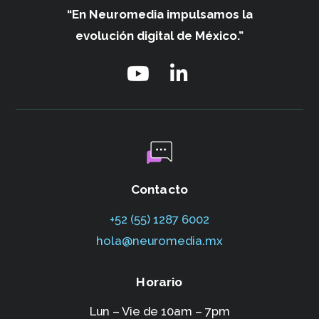
“En Neuromedia impulsamos
la
evolución digital de México.”
Contacto
+52 (55) 1287 6002‬
hola@neuromedia.mx
Horario
Lun – Vie de 10am – 7pm