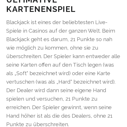
KARTENENSPIEL
Blackjack ist eines der beliebtesten Live-
Spiele in Casinos auf der ganzen Welt. Beim
Blackjack geht es darum, 21 Punkte so nah
wie möglich zu kommen, ohne sie zu
überschreiten. Der Spieler kann entweder alle
seine Karten offen auf den Tisch legen (was
als „Soft“ bezeichnet wird) oder eine Karte
vertuschen (was als „Hard“ bezeichnet wird).
Der Dealer wird dann seine eigene Hand
spielen und versuchen, 21 Punkte zu
erreichen. Der Spieler gewinnt, wenn seine
Hand höher ist als die des Dealers, ohne 21
Punkte zu überschreiten.