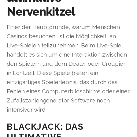
Nervenkitzel
Einer der Hauptgründe, warum Menschen
Casinos besuchen, ist die Möglichkeit, an
Live-Spielen teilzunehmen. Beim Live-Spiel
handelt es sich um eine Interaktion zwischen
den Spielern und dem Dealer oder Croupier
in Echtzeit. Diese Spiele bieten ein
einzigartiges Spielerlebnis, das durch das
Fehlen eines Computerbildschirms oder einer
Zufallszahlengenerator-Software noch
intensiver wird.
BLACKJACK: DAS
ULTIMATIVE