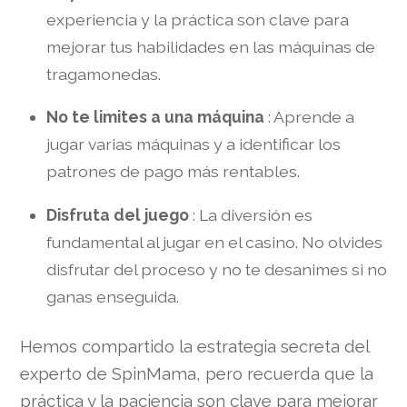
experiencia y la práctica son clave para
mejorar tus habilidades en las máquinas de
tragamonedas.
No te limites a una máquina
: Aprende a
jugar varias máquinas y a identificar los
patrones de pago más rentables.
Disfruta del juego
: La diversión es
fundamental al jugar en el casino. No olvides
disfrutar del proceso y no te desanimes si no
ganas enseguida.
Hemos compartido la estrategia secreta del
experto de SpinMama, pero recuerda que la
práctica y la paciencia son clave para mejorar