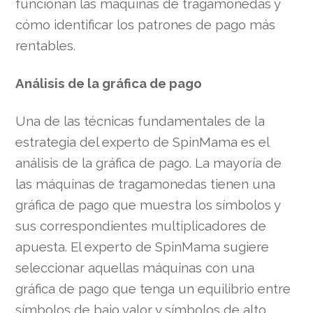
funcionan las máquinas de tragamonedas y
cómo identificar los patrones de pago más
rentables.
Análisis de la gráfica de pago
Una de las técnicas fundamentales de la
estrategia del experto de SpinMama es el
análisis de la gráfica de pago. La mayoría de
las máquinas de tragamonedas tienen una
gráfica de pago que muestra los símbolos y
sus correspondientes multiplicadores de
apuesta. El experto de SpinMama sugiere
seleccionar aquellas máquinas con una
gráfica de pago que tenga un equilibrio entre
símbolos de bajo valor y símbolos de alto