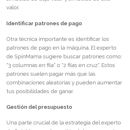
valor.
Identificar patrones de pago
Otra técnica importante es identificar los
patrones de pago en la máquina. El experto
de SpinMama sugiere buscar patrones como:
"3 columnas en fila" o "2 filas en cruz". Estos
patrones suelen pagar más que las
combinaciones aleatorias y pueden aumentar
tus posibilidades de ganar.
Gestión del presupuesto
Una parte crucial de la estrategia del experto