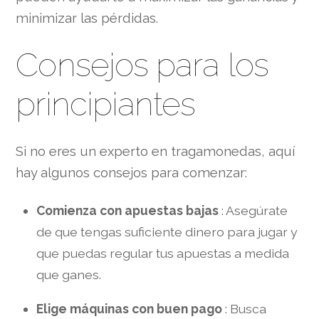
minimizar las pérdidas.
Consejos para los
principiantes
Si no eres un experto en tragamonedas, aquí
hay algunos consejos para comenzar:
Comienza con apuestas bajas
: Asegúrate
de que tengas suficiente dinero para jugar y
que puedas regular tus apuestas a medida
que ganes.
Elige máquinas con buen pago
: Busca