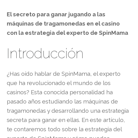
El secreto para ganar jugando a las
máquinas de tragamonedas en el casino
con la estrategia del experto de SpinMama
Introducción
¿Has oído hablar de SpinMama, el experto
que ha revolucionado el mundo de los
casinos? Esta conocida personalidad ha
pasado años estudiando las máquinas de
tragamonedas y desarrollando una estrategia
secreta para ganar en ellas. En este artículo,
te contaremos todo sobre la estrategia del