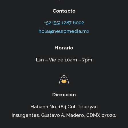
Contacto
+52 (55) 1287 6002‬
hola@neuromedia.mx
Horario
Lun – Vie de 10am – 7pm
Dirección
Habana No. 184,Col. Tepeyac
Insurgentes,
Gustavo A. Madero, CDMX 07020.