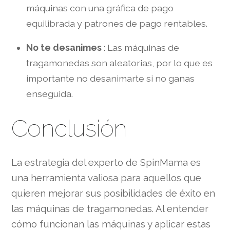
máquinas con una gráfica de pago
equilibrada y patrones de pago rentables.
No te desanimes
: Las máquinas de
tragamonedas son aleatorias, por lo que es
importante no desanimarte si no ganas
enseguida.
Conclusión
La estrategia del experto de SpinMama es
una herramienta valiosa para aquellos que
quieren mejorar sus posibilidades de éxito en
las máquinas de tragamonedas. Al entender
cómo funcionan las máquinas y aplicar estas