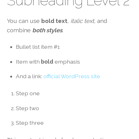
Subheading Level 2
You can use
bold text
,
italic text
, and
combine
both styles
.
Bullet list item #1
Item with
bold
emphasis
And a link:
official WordPress site
Step one
Step two
Step three