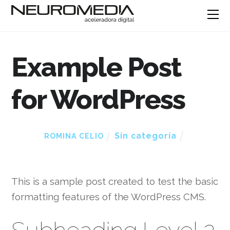
Example Post
for WordPress
Sin categoría
ROMINA CELIO
This is a sample post created to test the basic
formatting features of the WordPress CMS.