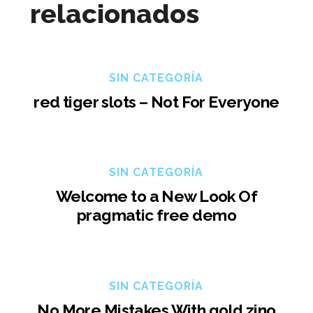
relacionados
SIN CATEGORÍA
red tiger slots – Not For Everyone
SIN CATEGORÍA
Welcome to a New Look Of
pragmatic free demo
SIN CATEGORÍA
No More Mistakes With gold zino