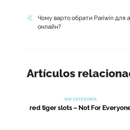
Чому варто обрати Pariwin для а
онлайн?
Artículos relacion
SIN CATEGORÍA
red tiger slots – Not For Everyon