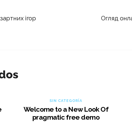
зартних ігор
Огляд онл
ados
SIN CATEGORÍA
e
Welcome to a New Look Of
pragmatic free demo