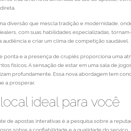
ireta.
a diversão que mescla tradição e modernidade, onde c
 dealers, com suas habilidades especializadas, tornam
audiência e criar um clima de competição saudável.
e ponta e a presença de crupiês proporciona uma atmo
s físicos. A sensação de estar em uma sala de jogos 
rizam profundamente. Essa nova abordagem tem conqu
e a prosperar.
ocal ideal para você
e de apostas interativas é a pesquisa sobre a reputaç
iosos sobre a confiabilidade e a qualidade do serviço.