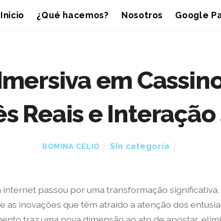
Inicio
¿Qué hacemos?
Nosotros
Google Pa
Imersiva em Cassin
s Reais e Interação
Sin categoría
ROMINA CELIO
a internet passou por uma transformação significativ
tre as inovações que têm atraído a atenção dos entus
ento traz uma nova dimensão ao ato de apostar, elim