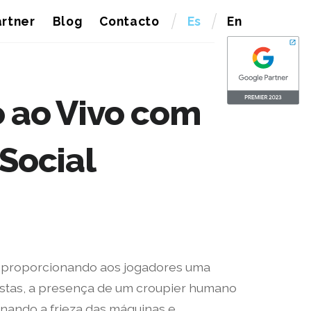
rtner
Blog
Contacto
Es
En
o ao Vivo com
 Social
a, proporcionando aos jogadores uma
iastas, a presença de um croupier humano
inando a frieza das máquinas e