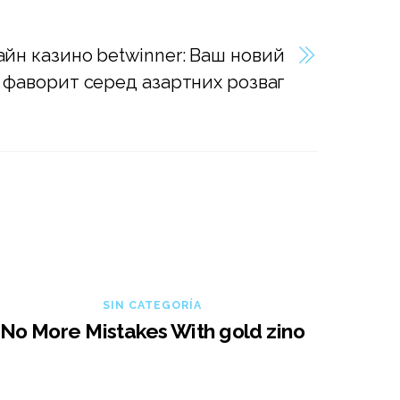
айн казино betwinner: Ваш новий
фаворит серед азартних розваг
SIN CATEGORÍA
No More Mistakes With gold zino