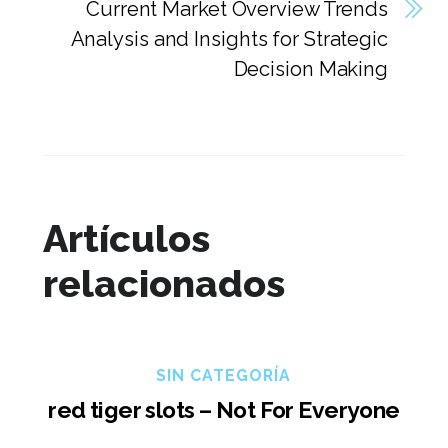
Current Market Overview Trends
Analysis and Insights for Strategic
Decision Making
Artículos
relacionados
SIN CATEGORÍA
red tiger slots – Not For Everyone