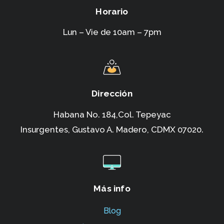
Horario
Lun – Vie de 10am – 7pm
Dirección
Habana No. 184,Col. Tepeyac
Insurgentes,
Gustavo A. Madero, CDMX 07020.
Más info
Blog