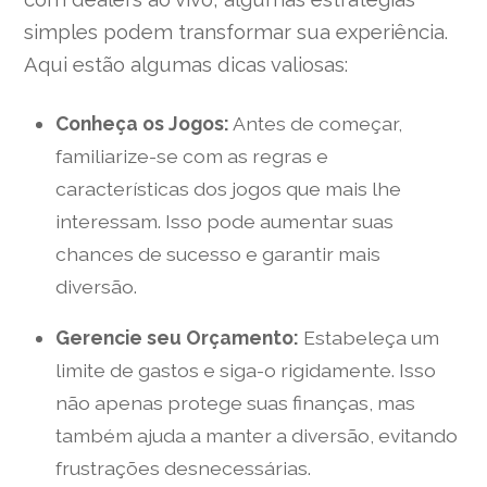
simples podem transformar sua experiência.
Aqui estão algumas dicas valiosas:
Conheça os Jogos:
Antes de começar,
familiarize-se com as regras e
características dos jogos que mais lhe
interessam. Isso pode aumentar suas
chances de sucesso e garantir mais
diversão.
Gerencie seu Orçamento:
Estabeleça um
limite de gastos e siga-o rigidamente. Isso
não apenas protege suas finanças, mas
também ajuda a manter a diversão, evitando
frustrações desnecessárias.