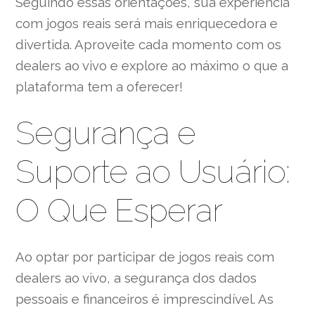
Seguindo essas orientações, sua experiência
com jogos reais será mais enriquecedora e
divertida. Aproveite cada momento com os
dealers ao vivo e explore ao máximo o que a
plataforma tem a oferecer!
Segurança e
Suporte ao Usuário:
O Que Esperar
Ao optar por participar de jogos reais com
dealers ao vivo, a segurança dos dados
pessoais e financeiros é imprescindível. As