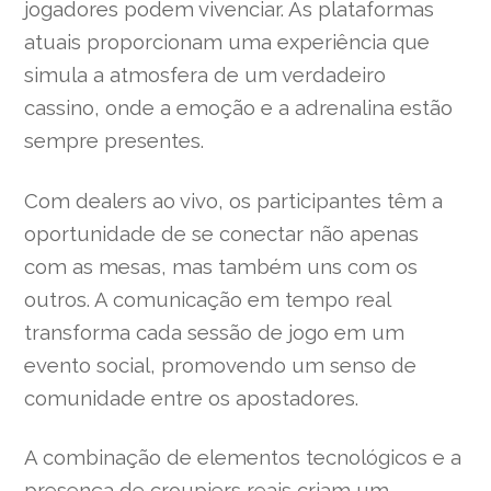
jogadores podem vivenciar. As plataformas
atuais proporcionam uma experiência que
simula a atmosfera de um verdadeiro
cassino, onde a emoção e a adrenalina estão
sempre presentes.
Com dealers ao vivo, os participantes têm a
oportunidade de se conectar não apenas
com as mesas, mas também uns com os
outros. A comunicação em tempo real
transforma cada sessão de jogo em um
evento social, promovendo um senso de
comunidade entre os apostadores.
A combinação de elementos tecnológicos e a
presença de croupiers reais criam um