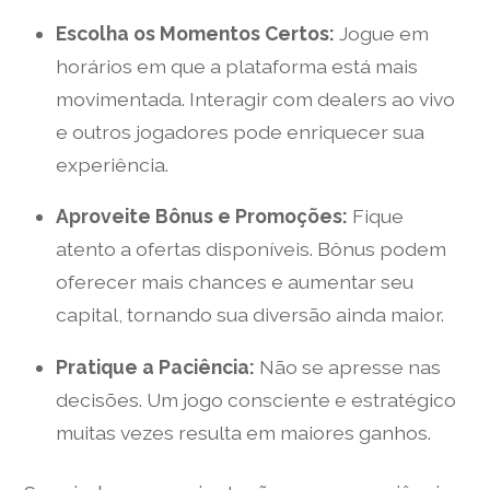
Escolha os Momentos Certos:
Jogue em
horários em que a plataforma está mais
movimentada. Interagir com dealers ao vivo
e outros jogadores pode enriquecer sua
experiência.
Aproveite Bônus e Promoções:
Fique
atento a ofertas disponíveis. Bônus podem
oferecer mais chances e aumentar seu
capital, tornando sua diversão ainda maior.
Pratique a Paciência:
Não se apresse nas
decisões. Um jogo consciente e estratégico
muitas vezes resulta em maiores ganhos.