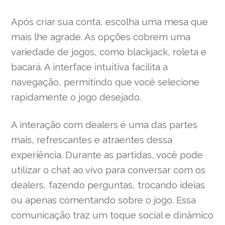
Após criar sua conta, escolha uma mesa que
mais lhe agrade. As opções cobrem uma
variedade de jogos, como blackjack, roleta e
bacará. A interface intuitiva facilita a
navegação, permitindo que você selecione
rapidamente o jogo desejado.
A interação com dealers é uma das partes
mais, refrescantes e atraentes dessa
experiência. Durante as partidas, você pode
utilizar o chat ao vivo para conversar com os
dealers, fazendo perguntas, trocando ideias
ou apenas comentando sobre o jogo. Essa
comunicação traz um toque social e dinâmico