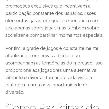
promoções exclusivas que incentivam a
participação constante dos usuários. Esses
elementos garantem que a experiência não
seja apenas sobre jogar, mas também sobre
socializar e compartilhar momentos especiais.
Por fim, a grade de jogos é constantemente
atualizada, com novas adições que
acompanham as tendências do mercado. Isso
proporciona aos jogadores uma alternativa
vibrante e diversa, tornando cada visita a
plataforma uma nova oportunidade de
diversão.
Como Participar de