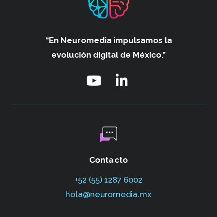
“En Neuromedia impulsamos
la
evolución digital de México.”
Contacto
+52 (55) 1287 6002‬
hola@neuromedia.mx