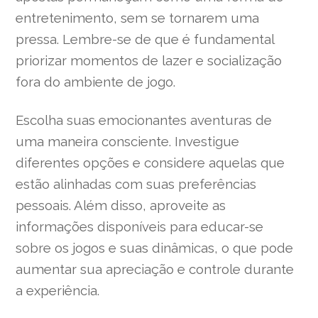
entretenimento, sem se tornarem uma
pressa. Lembre-se de que é fundamental
priorizar momentos de lazer e socialização
fora do ambiente de jogo.
Escolha suas emocionantes aventuras de
uma maneira consciente. Investigue
diferentes opções e considere aquelas que
estão alinhadas com suas preferências
pessoais. Além disso, aproveite as
informações disponíveis para educar-se
sobre os jogos e suas dinâmicas, o que pode
aumentar sua apreciação e controle durante
a experiência.