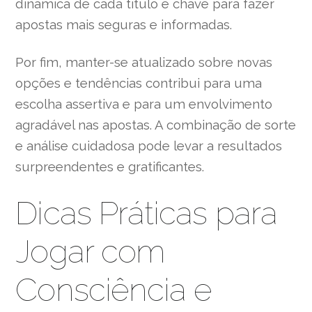
dinâmica de cada título é chave para fazer
apostas mais seguras e informadas.
Por fim, manter-se atualizado sobre novas
opções e tendências contribui para uma
escolha assertiva e para um envolvimento
agradável nas apostas. A combinação de sorte
e análise cuidadosa pode levar a resultados
surpreendentes e gratificantes.
Dicas Práticas para
Jogar com
Consciência e