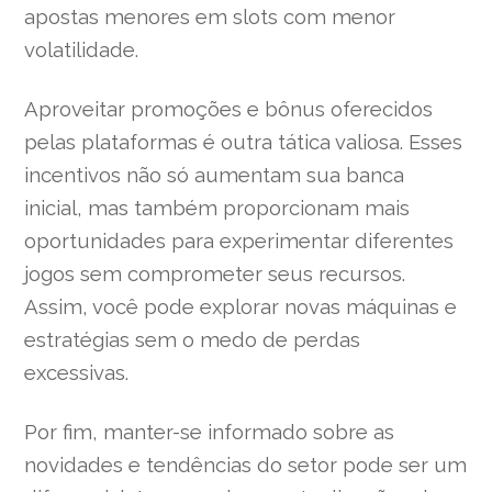
apostas menores em slots com menor
volatilidade.
Aproveitar promoções e bônus oferecidos
pelas plataformas é outra tática valiosa. Esses
incentivos não só aumentam sua banca
inicial, mas também proporcionam mais
oportunidades para experimentar diferentes
jogos sem comprometer seus recursos.
Assim, você pode explorar novas máquinas e
estratégias sem o medo de perdas
excessivas.
Por fim, manter-se informado sobre as
novidades e tendências do setor pode ser um