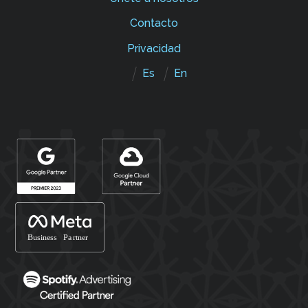
Contacto
Privacidad
Es
En