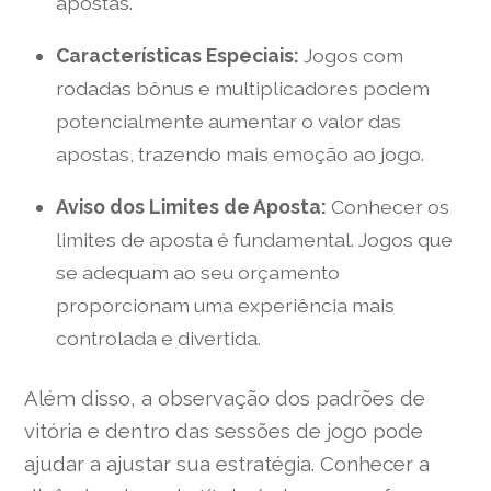
apostas.
Características Especiais:
Jogos com
rodadas bônus e multiplicadores podem
potencialmente aumentar o valor das
apostas, trazendo mais emoção ao jogo.
Aviso dos Limites de Aposta:
Conhecer os
limites de aposta é fundamental. Jogos que
se adequam ao seu orçamento
proporcionam uma experiência mais
controlada e divertida.
Além disso, a observação dos padrões de
vitória e dentro das sessões de jogo pode
ajudar a ajustar sua estratégia. Conhecer a