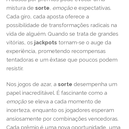
mistura de
sorte
,
emoção
e expectativas.
Cada giro, cada aposta oferece a
possibilidade de transformações radicais na
vida de alguém. Quando se trata de grandes
vitórias, os
jackpots
tornam-se o auge da
experiência, prometendo recompensas
tentadoras e um êxtase que poucos podem
resistir.
Nos jogos de azar, a
sorte
desempenha um
papel inacreditável. É fascinante como a
emoção
se eleva a cada momento de
incerteza, enquanto os jogadores esperam
ansiosamente por combinações vencedoras.
Cada prêmio é uma nova oportunidade, uma