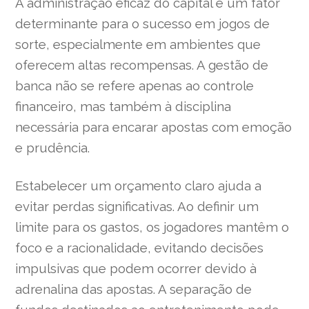
A administração eficaz do capital é um fator
determinante para o sucesso em jogos de
sorte, especialmente em ambientes que
oferecem altas recompensas. A gestão de
banca não se refere apenas ao controle
financeiro, mas também à disciplina
necessária para encarar apostas com emoção
e prudência.
Estabelecer um orçamento claro ajuda a
evitar perdas significativas. Ao definir um
limite para os gastos, os jogadores mantêm o
foco e a racionalidade, evitando decisões
impulsivas que podem ocorrer devido à
adrenalina das apostas. A separação de