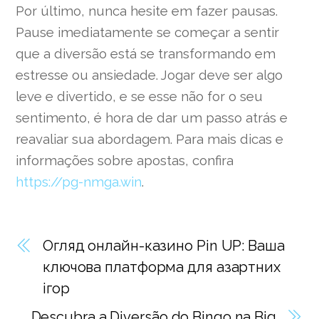
Por último, nunca hesite em fazer pausas.
Pause imediatamente se começar a sentir
que a diversão está se transformando em
estresse ou ansiedade. Jogar deve ser algo
leve e divertido, e se esse não for o seu
sentimento, é hora de dar um passo atrás e
reavaliar sua abordagem. Para mais dicas e
informações sobre apostas, confira
https://pg-nmga.win
.
Огляд онлайн-казино Pin UP: Ваша
ключова платформа для азартних
ігор
Descubra a Diversão do Bingo na Big