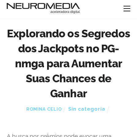
Explorando os Segredos
dos Jackpots no PG-
nmga para Aumentar
Suas Chances de
Ganhar
Sin categoría
ROMINA CELIO
A busca por prêmios pode evocar uma