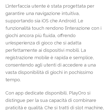
L’interfaccia utente è stata progettata per
garantire una navigazione intuitiva,
supportando sia iOS che Android. Le
funzionalità touch rendono l’interazione con i
giochi ancora più fluida, offrendo
un’esperienza di gioco che si adatta
perfettamente ai dispositivi mobili. La
registrazione mobile è rapida e semplice,
consentendo agli utenti di accedere a una
vasta disponibilità di giochi in pochissimo
tempo.
Con app dedicate disponibili, PlayOro si
distingue per la sua capacità di combinare
praticità e qualità. Che si tratti di slot machine,