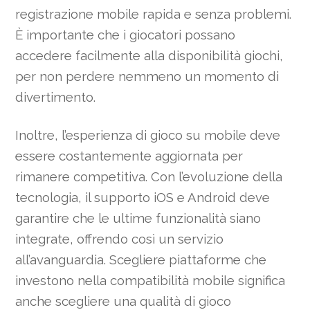
registrazione mobile rapida e senza problemi.
È importante che i giocatori possano
accedere facilmente alla disponibilità giochi,
per non perdere nemmeno un momento di
divertimento.
Inoltre, l’esperienza di gioco su mobile deve
essere costantemente aggiornata per
rimanere competitiva. Con l’evoluzione della
tecnologia, il supporto iOS e Android deve
garantire che le ultime funzionalità siano
integrate, offrendo così un servizio
all’avanguardia. Scegliere piattaforme che
investono nella compatibilità mobile significa
anche scegliere una qualità di gioco