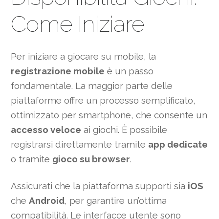
Come Iniziare
Per iniziare a giocare su mobile, la
registrazione mobile
è un passo
fondamentale. La maggior parte delle
piattaforme offre un processo semplificato,
ottimizzato per smartphone, che consente un
accesso veloce
ai giochi. È possibile
registrarsi direttamente tramite
app dedicate
o tramite
gioco su browser
.
Assicurati che la piattaforma supporti sia
iOS
che
Android
, per garantire un’ottima
compatibilità. Le interfacce utente sono