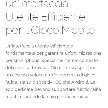
un’Interfaccia
Utente Efficiente
per il Gioco Mobile
Un’interfaccia utente efficiente è
fondamentale per garantire un’ottimizzazione
per smartphone, specialmente nel contesto
del gioco su browser. Gli utenti si aspettano
un accesso veloce e un’esperienza di gioco
fluida, sia su dispositivi iOS che Android. Le
app dedicate devono supportare funzionalità
touch, rendendo la navigazione intuitiva.