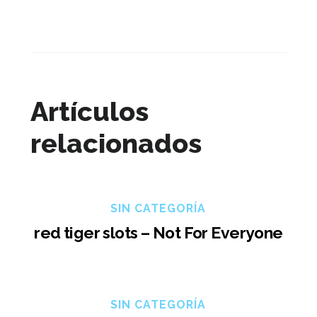
Artículos
relacionados
SIN CATEGORÍA
red tiger slots – Not For Everyone
SIN CATEGORÍA