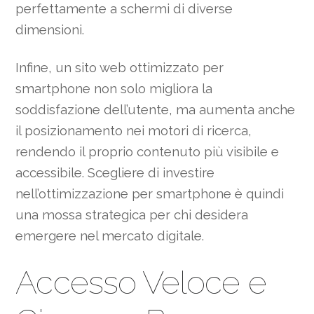
perfettamente a schermi di diverse
dimensioni.
Infine, un sito web ottimizzato per
smartphone non solo migliora la
soddisfazione dell’utente, ma aumenta anche
il posizionamento nei motori di ricerca,
rendendo il proprio contenuto più visibile e
accessibile. Scegliere di investire
nell’ottimizzazione per smartphone è quindi
una mossa strategica per chi desidera
emergere nel mercato digitale.
Accesso Veloce e