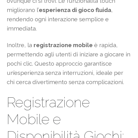
ovunque ci si trovi. Le funzionalità touch
migliorano l’
esperienza di gioco fluida
,
rendendo ogni interazione semplice e
immediata.
Inoltre, la
registrazione mobile
è rapida,
permettendo agli utenti di iniziare a giocare in
pochi clic. Questo approccio garantisce
un’esperienza senza interruzioni, ideale per
chi cerca divertimento senza complicazioni.
Registrazione
Mobile e
Disponibilità Giochi: