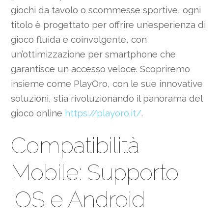
giochi da tavolo o scommesse sportive, ogni
titolo è progettato per offrire un’esperienza di
gioco fluida e coinvolgente, con
un’ottimizzazione per smartphone che
garantisce un accesso veloce. Scopriremo
insieme come PlayOro, con le sue innovative
soluzioni, stia rivoluzionando il panorama del
gioco online
https://playoro.it/
.
Compatibilità
Mobile: Supporto
iOS e Android