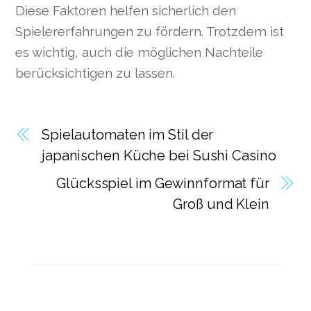
Diese Faktoren helfen sicherlich den
Spielererfahrungen zu fördern. Trotzdem ist
es wichtig, auch die möglichen Nachteile
berücksichtigen zu lassen.
Spielautomaten im Stil der
japanischen Küche bei Sushi Casino
Glücksspiel im Gewinnformat für
Groß und Klein