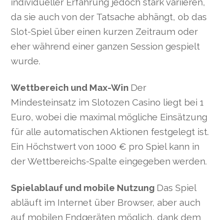
individueller Erfahrung jedoch stark variieren,
da sie auch von der Tatsache abhängt, ob das
Slot-Spiel über einen kurzen Zeitraum oder
eher während einer ganzen Session gespielt
wurde.
Wettbereich und Max-Win
Der
Mindesteinsatz im Slotozen Casino liegt bei 1
Euro, wobei die maximal mögliche Einsätzung
für alle automatischen Aktionen festgelegt ist.
Ein Höchstwert von 1000 € pro Spiel kann in
der Wettbereichs-Spalte eingegeben werden.
Spielablauf und mobile Nutzung
Das Spiel
abläuft im Internet über Browser, aber auch
auf mobilen Endgeräten möglich, dank dem