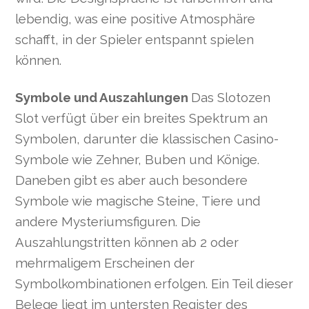
lebendig, was eine positive Atmosphäre
schafft, in der Spieler entspannt spielen
können.
Symbole und Auszahlungen
Das Slotozen
Slot verfügt über ein breites Spektrum an
Symbolen, darunter die klassischen Casino-
Symbole wie Zehner, Buben und Könige.
Daneben gibt es aber auch besondere
Symbole wie magische Steine, Tiere und
andere Mysteriumsfiguren. Die
Auszahlungstritten können ab 2 oder
mehrmaligem Erscheinen der
Symbolkombinationen erfolgen. Ein Teil dieser
Belege liegt im untersten Register des