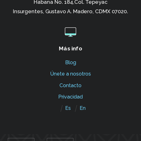
Habana No. 184,Col. Tepeyac
Insurgentes,
Gustavo A. Madero, CDMX 07020.
Más info
Blog
Únete a nosotros
Contacto
Privacidad
Es
En