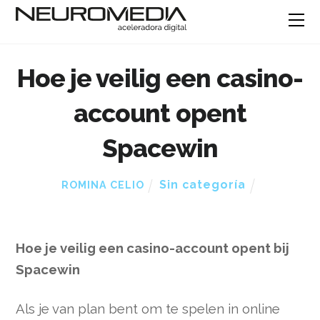
Hoe je veilig een casino-
account opent
Spacewin
Sin categoría
ROMINA CELIO
Hoe je veilig een casino-account opent bij
Spacewin
Als je van plan bent om te spelen in online