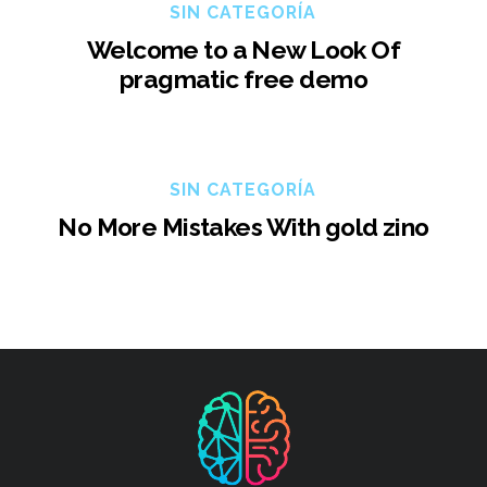
SIN CATEGORÍA
Welcome to a New Look Of
pragmatic free demo
SIN CATEGORÍA
No More Mistakes With gold zino