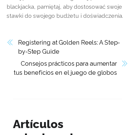
blackjacka, pamiętaj, aby dostosować swoje
stawki do swojego budżetu i doświadczenia.
Registering at Golden Reels: A Step-
by-Step Guide
Consejos prácticos para aumentar
tus beneficios en el juego de globos
Artículos