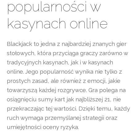
popularności w
kasynach online
Blackjack to jedna z najbardziej znanych gier
stołowych, która przyciąga graczy zarówno w
tradycyjnych kasynach, jak i w kasynach
online. Jego popularność wynika nie tylko z
prostych zasad, ale również z emocji, jakie
towarzyszą każdej rozgrywce. Gra polega na
osiągnięciu sumy kart jak najbliższej 21, nie
przekraczając tej wartości. Dzięki temu, każdy
ruch wymaga przemyślanej strategii oraz
umiejętności oceny ryzyka.