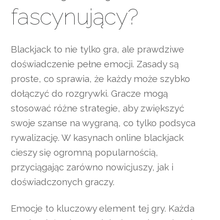
fascynujący?
Blackjack to nie tylko gra, ale prawdziwe
doświadczenie pełne emocji. Zasady są
proste, co sprawia, że każdy może szybko
dołączyć do rozgrywki. Gracze mogą
stosować różne strategie, aby zwiększyć
swoje szanse na wygraną, co tylko podsyca
rywalizację. W kasynach online blackjack
cieszy się ogromną popularnością,
przyciągając zarówno nowicjuszy, jak i
doświadczonych graczy.
Emocje to kluczowy element tej gry. Każda