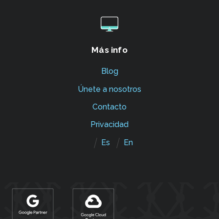
Más info
Blog
Únete a nosotros
Contacto
Privacidad
Es
En