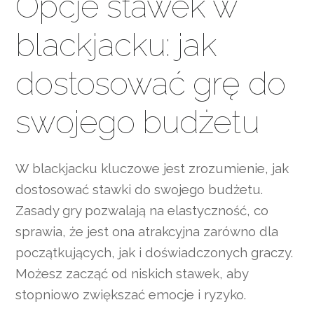
Opcje stawek w
blackjacku: jak
dostosować grę do
swojego budżetu
W blackjacku kluczowe jest zrozumienie, jak
dostosować stawki do swojego budżetu.
Zasady gry pozwalają na elastyczność, co
sprawia, że jest ona atrakcyjna zarówno dla
początkujących, jak i doświadczonych graczy.
Możesz zacząć od niskich stawek, aby
stopniowo zwiększać emocje i ryzyko.