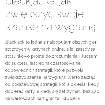
blackjacka: jak
zwiększyć swoje
szanse na wygraną
Blackjack to jedna z najpopularniejszych gier
stołowych w kasynach online, a jej zasady są
stosunkowo proste do zrozumienia. Kluczem
do sukcesu jest jednak zastosowanie
odpowiednich strategii, które pozwolą
zwiększyć szanse na wygraną. Warto zacząć
od podstawowej strategii, która określa, kiedy
dobierać karty, a kiedy się zatrzymać, bazując
na wartościach kart gracza i krupiera.