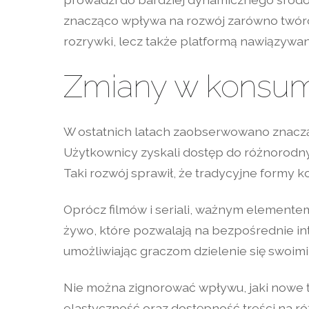
znacząco wpływa na rozwój zarówno twórców
rozrywki, lecz także platformą nawiązywa
Zmiany w konsump
W ostatnich latach zaobserwowano znaczą
Użytkownicy zyskali dostęp do różnorodnyc
Taki rozwój sprawił, że tradycyjne formy k
Oprócz filmów i seriali, ważnym elemente
żywo, które pozwalają na bezpośrednie in
umożliwiając graczom dzielenie się swoim
Nie można zignorować wpływu, jaki nowe te
elastyczność oraz dostępność treści na 