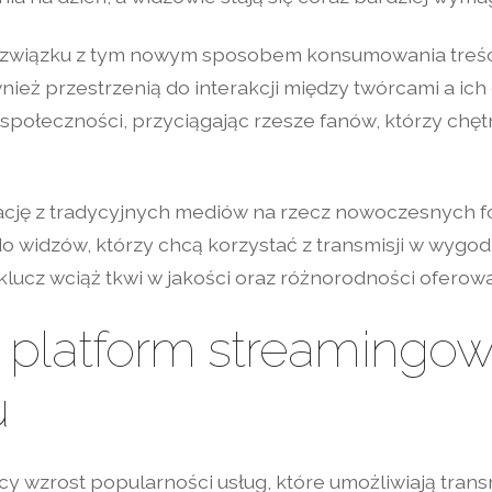
wiązku z tym nowym sposobem konsumowania treści. T
nież przestrzenią do interakcji między twórcami a ich
ą społeczności, przyciągając rzesze fanów, którzy chę
ację z tradycyjnych mediów na rzecz nowoczesnych fo
do widzów, którzy chcą korzystać z transmisji w wyg
klucz wciąż tkwi w jakości oraz różnorodności oferowa
 platform streamingo
u
cy wzrost popularności usług, które umożliwiają tran