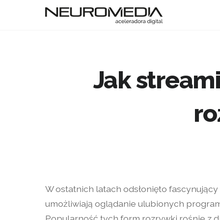
Jak stream
ro
W ostatnich latach odsłonięto fascynujący 
umożliwiają oglądanie ulubionych program
Popularność tych form rozrywki rośnie z dn