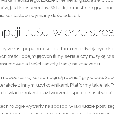
, jak i konsumentów. W takiej atmosferze gry i inne 
nia kontaktów i wymiany doświadczeń.
cji treści w erze str
cy wzrost popularności platform umożliwiających kor
h treści, obejmujących filmy, seriale czy muzykę, w 
onsumowania treści zaczęły tracić na znaczeniu.
m nowoczesnej konsumpcji są również gry wideo. Społ
terakcje z innymi użytkownikami. Platformy takie jak
i doświadczeniami oraz tworzenie społeczności wokół 
chnologie wywarły na sposób, w jaki ludzie postrzega
różnych urządzeniach, konsumenci mogą dostosować 