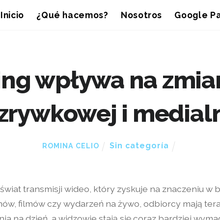
Inicio
¿Qué hacemos?
Nosotros
Google Pa
ing wpływa na zmia
zrywkowej i medial
Sin categoría
ROMINA CELIO
świat transmisji wideo, który zyskuje na znaczeniu w 
ów, filmów czy wydarzeń na żywo, odbiorcy mają tera
ia na dzień, a widzowie stają się coraz bardziej wyma