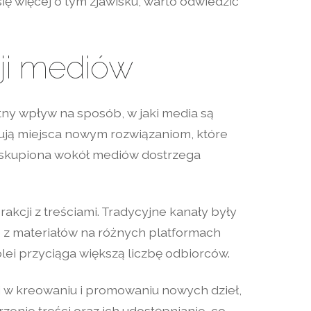
ę więcej o tym zjawisku, warto odwiedzić
ji mediów
tny wpływ na sposób, w jaki media są
pują miejsca nowym rozwiązaniom, które
ć skupiona wokół mediów dostrzega
akcji z treściami. Tradycyjne kanały były
 z materiałów na różnych platformach
olei przyciąga większą liczbę odbiorców.
ci w kreowaniu i promowaniu nowych dzieł,
enie treści oraz ich udostępnianie, co