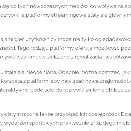
 się do tych nowoczesnych mediów, co wpływa na s
 rozrywki, a platformy streamingowe stały się główny
sjami gier, użytkownicy mogą nie tylko oglądać swoi
zności. Tego rodzaju platformy oferują możliwość pozn
o zwiększa emocje związane z rywalizacją i współza
iu stała się nieoceniona. Obecnie można dostrzec, ja
korzysta z platform, aby nawiązać nowe znajomości, d
nteraktywne podejście do rozrywki zmienia oblicze z
czywistym można także przypisać ich dostępności. Dz
y wydarzeń sportowych praktycznie z każdego miejsc