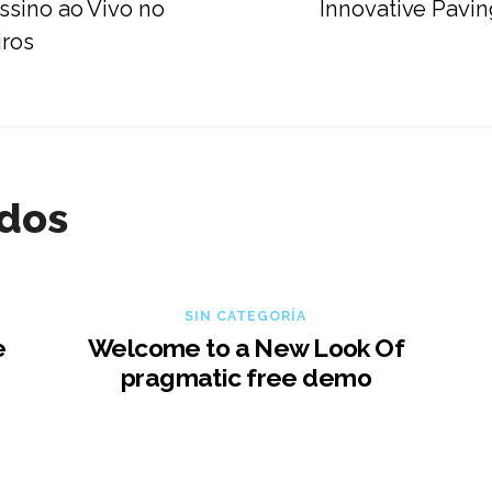
ssino ao Vivo no
Innovative Pavin
iros
ados
SIN CATEGORÍA
e
Welcome to a New Look Of
pragmatic free demo