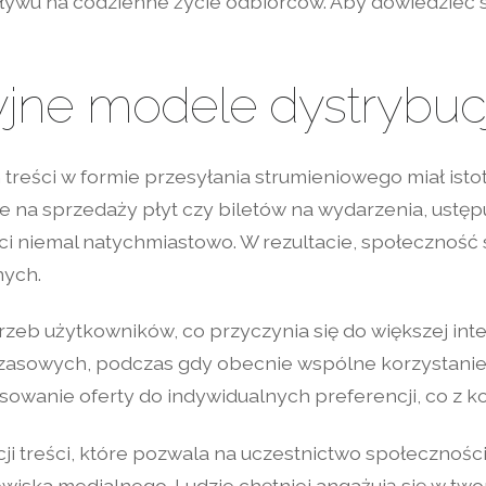
ływu na codzienne życie odbiorców. Aby dowiedzieć si
jne modele dystrybuc
treści w formie przesyłania strumieniowego miał isto
 na sprzedaży płyt czy biletów na wydarzenia, ustę
ści niemal natychmiastowo. W rezultacie, społecznoś
ych.
zeb użytkowników, co przyczynia się do większej inter
zasowych, podczas gdy obecnie wspólne korzystanie
sowanie oferty do indywidualnych preferencji, co z k
cji treści, które pozwala na uczestnictwo społecznoś
ska medialnego. Ludzie chętniej angażują się w tworz