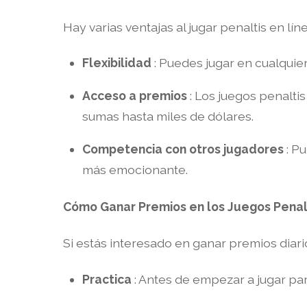
Hay varias ventajas al jugar penaltis en líne
Flexibilidad
: Puedes jugar en cualquie
Acceso a premios
: Los juegos penalti
sumas hasta miles de dólares.
Competencia con otros jugadores
: P
más emocionante.
Cómo Ganar Premios en los Juegos Penal
Si estás interesado en ganar premios diari
Practica
: Antes de empezar a jugar pa