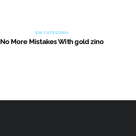
SIN CATEGORÍA
No More Mistakes With gold zino