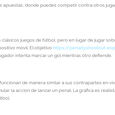
s de apuestas, donde puedes competir contra otros jug
s clásicos juegos de fútbol, pero en lugar de jugar so
itivo móvil. El objetivo
https://penaltyshootout-e
ugador intenta marcar un gol mientras otro defiende.
 funcionan de manera similar a sus contrapartes en viv
ular la acción de lanzar un penal. La gráfica es reali
tbol.