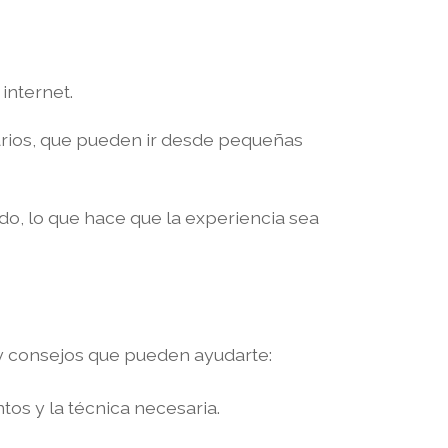
internet.
iarios, que pueden ir desde pequeñas
do, lo que hace que la experiencia sea
s y consejos que pueden ayudarte:
tos y la técnica necesaria.