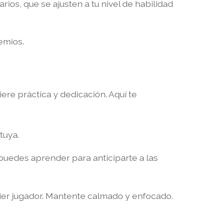
rios, que se ajusten a tu nivel de habilidad
emios.
ere práctica y dedicación. Aquí te
tuya.
 puedes aprender para anticiparte a las
uier jugador. Mantente calmado y enfocado.