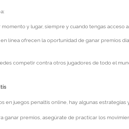
a:
r momento y lugar, siempre y cuando tengas acceso a 
s en línea ofrecen la oportunidad de ganar premios d
uedes competir contra otros jugadores de todo el mun
tis
os en juegos penaltis online, hay algunas estrategia
ra ganar premios, asegúrate de practicar los movimien