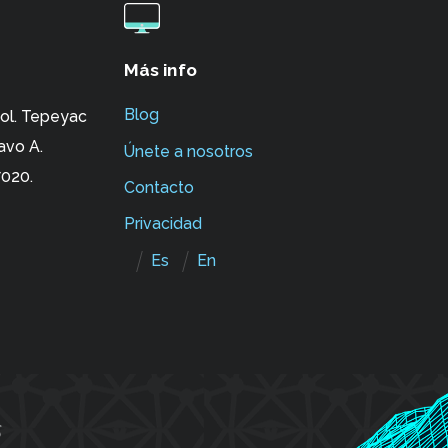
Más info
Blog
ol. Tepeyac
avo A.
Únete a nosotros
020.
Contacto
Privacidad
Es
En