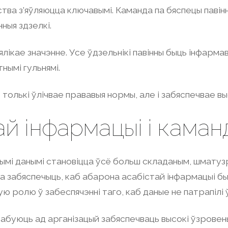
ва з’яўляюцца ключавымі. Каманда па бяспецы павінн
нныя здзелкі.
ікае значэнне. Усе ўдзельнікі павінны быць інфармав
тнымі гульнямі.
 толькі ўлічвае прававыя нормы, але і забяспечвае вы
й інфармацыі і каман
стымі данымі становіцца ўсё больш складаным, шмату
а забяспечыць, каб абарона асабістай інфармацыі бы
ю ролю ў забеспячэнні таго, каб даные не патрапілі 
рабуюць ад арганізацый забяспечваць высокі ўзровень