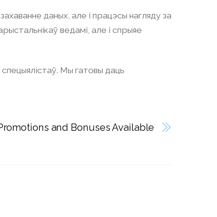
ахаванне даных, але і працэсы нагляду за
арыстальнікаў ведамі, але і спрыяе
х спецыялістаў. Мы гатовы даць
Promotions and Bonuses Available