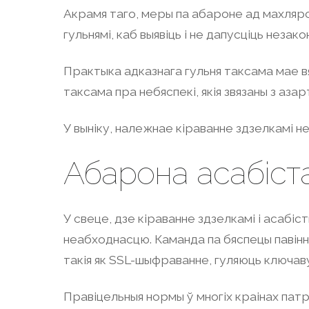
Акрамя таго, меры па абароне ад махлярст
гульнямі, каб выявіць і не дапусціць незако
Практыка адказнага гульня таксама мае вял
таксама пра небяспекі, якія звязаны з азар
У выніку, належнае кіраванне здзелкамі не
Абарона асабіста
У свеце, дзе кіраванне здзелкамі і асабі
неабходнасцю. Каманда па бяспецы павінн
такія як SSL-шыфраванне, гуляюць ключаву
Правіцельныя нормы ў многіх краінах пат