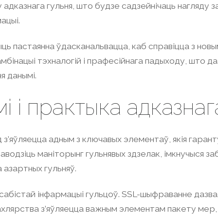
адказнага гульня, што будзе садзейнічаць нагляду за 
ацыі.
ыць пастаянна ўдасканальвацца, каб справіцца з нов
бінацыі тэхналогій і прафесійнага падыходу, што даз
я данымі.
мі і практыка адказнаг
 з’яўляецца адным з ключавых элементаў, якія гаран
аводзіць маніторынг гульнявых здзелак, імкнучыся з
 азартных гульняў.
абістай інфармацыі гульцоў. SSL-шыфраванне дазвал
хлярства з’яўляецца важным элементам пакету мер, 