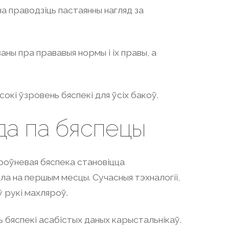
а праводзіць пастаянны нагляд за
аны пра прававыя нормы і іх правы, а
сокі ўзровень бяспекі для ўсіх бакоў.
да па бяспецы
зроўневая бяспека становіцца
ла на першым месцы. Сучасныя тэхналогіі,
ў рукі махляроў.
 бяспекі асабістых даных карыстальнікаў.