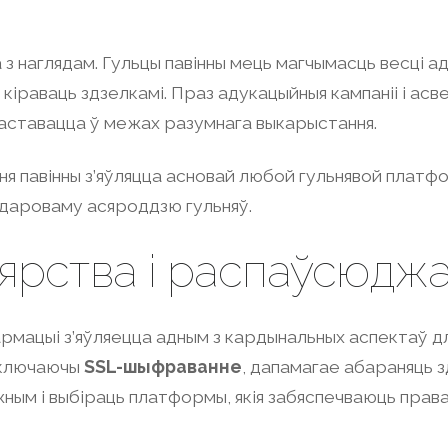
з наглядам. Гульцы павінны мець магчымасць весці а
к кіраваць здзелкамі. Праз адукацыйныя кампаніі і асв
 заставацца ў межах разумнага выкарыстання.
ульня павінны з’яўляцца асновай любой гульнявой платф
 здароваму асяроддзю гульняў.
ярства і распаўсюджа
рмацыі з’яўляецца адным з кардынальных аспектаў дл
уключаючы
SSL-шыфраванне
, дапамагае абараняць з
ным і выбіраць платформы, якія забяспечваюць права