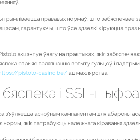
еянняў.
рытрымліваецца прававых нормаў, што забяспечвае з
ацэсам, гарантуючы, што ўсе здзелкі кіруюцца праз 
Pistolo акцэнтуе ўвагу на практыках, якія забяспечваю
яспека спрыяе паляпшэнню вопыту гульцоў і падтрым
https://pistolo-casino.be/
ад махлярства.
бяспека і SSL-шыфр
 з’яўляецца асноўным кампанентам для абароны асаб
ыя нормы, якія патрабуюць належнага кіравання здзелк
беспячэнні бяспечнага злучэння паміж карыстальніка