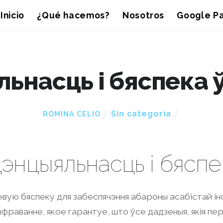
Inicio
¿Qué hacemos?
Nosotros
Google Pa
насць і бяспека ў 
Sin categoría
ROMINA CELIO
энцыяльнасць і бяспек
вую бяспеку для забеспячэння абароны асабістай інф
шыфраванне, якое гарантуе, што ўсе дадзеныя, якія 