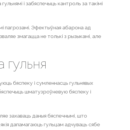
гульнямі і забяспечыць кантроль за такімі
ымі пагрозамі. Эфектыўная абарона ад
валяе змагацца не толькі з рызыкамі, але
а гульня
туюць бяспеку і сумленнасць гульнявых
абяспечыць шматузроўневую бяспеку і
яе захаваць даныя бяспечнымі, што
якія дапамагаюць гульцам адчуваць сябе