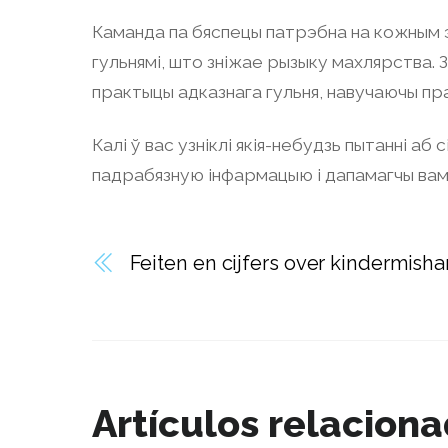
Каманда па бяспецы патрэбна на кожным э
гульнямі, што зніжае рызыку махлярства. 
практыцы адказнага гульня, навучаючы пра
Калі ў вас узніклі якія-небудзь пытанні а
падрабязную інфармацыю і дапамагчы вам 
Feiten en cijfers over kindermish
Artículos relacion