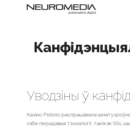
Канфідэнцыяль
Уводзіны ў канфід
Казіно Pistolo распрацавала шматузроўне
сябе перадавыя тэхналогіі, такія як SSL-