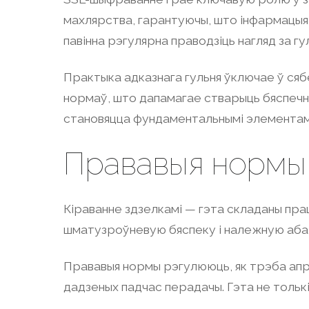
махлярства, гарантуючы, што інфармацыя
павінна рэгулярна праводзіць нагляд за г
Практыка адказнага гульня ўключае ў сябе
нормаў, што дапамагае стварыць бяспечна
становяцца фундаментальнымі элементамі,
Прававыя нормы і
Кіраванне здзелкамі — гэта складаны прац
шматузроўневую бяспеку і належную абаро
Прававыя нормы рэгулююць, як трэба апр
дадзеных падчас перадачы. Гэта не тольк