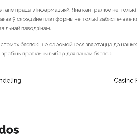
тапе працы з інфармацыяй. Яна кантралюе не толькі з
Заява ў сярэдзіне платформы не толькі забяспечвае к
вільнай паводзінам.
б сістэмах бяспекі, не саромейцеся звяртацца да нашы
зрабіць правільны выбар для вашай бяспекі.
andeling
Casino 
ados