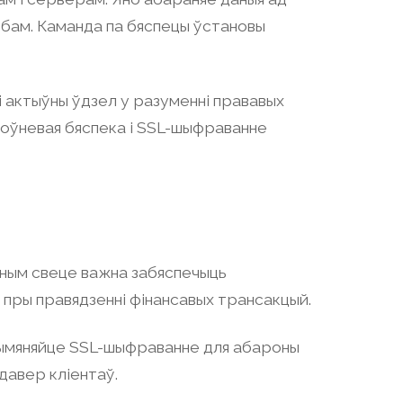
обам. Каманда па бяспецы ўстановы
 і актыўны ўдзел у разуменні прававых
роўневая бяспека і SSL-шыфраванне
асным свеце важна забяспечыць
пры правядзенні фінансавых трансакцый.
прымяняйце SSL-шыфраванне для абароны
давер кліентаў.