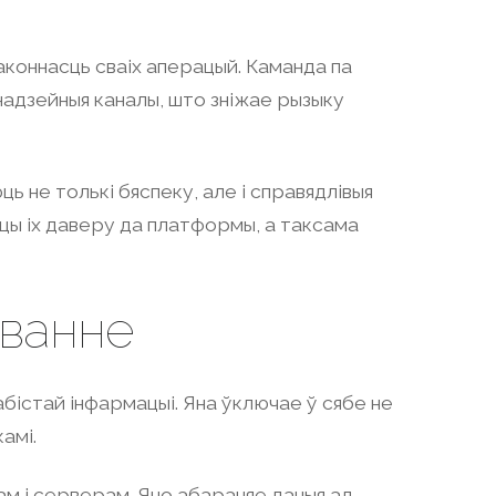
аконнасць сваіх аперацый. Каманда па
надзейныя каналы, што зніжае рызыку
ць не толькі бяспеку, але і справядлівыя
цы іх даверу да платформы, а таксама
аванне
істай інфармацыі. Яна ўключае ў сябе не
амі.
м і серверам. Яно абараняе даныя ад