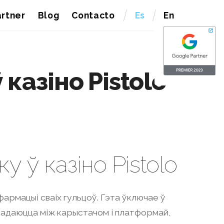
rtner
Blog
Contacto
Es
En
казіно Pistolo
у ў казіно Pistolo
армацыі сваіх гульцоў. Гэта ўключае ў
перадаюцца між карыстачом і платформай,