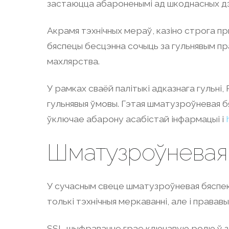
застаюцца абароненымі ад шкоднасных дз
Акрамя тэхнічных мераў, казіно строга п
бяспецы бесцэнна сочыць за гульнявым пр
махлярства.
У рамках сваёй палітыкі адказнага гульні, 
гульнявыя ўмовы. Гэтая шматузроўневая б
ўключае абарону асабістай інфармацыі і
Шматузроўневая 
У сучасным свеце шматузроўневая бяспека
толькі тэхнічныя меркаванні, але і правав
SSL-шыфраванне грае ключавую ролю ў за