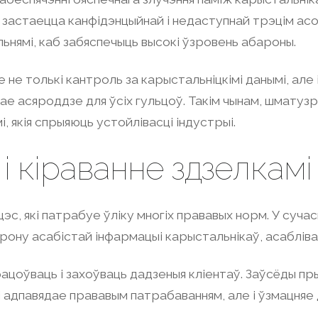
 застаецца канфідэнцыйнай і недаступнай трэцім ас
ульнямі, каб забяспечыць высокі ўзровень абароны.
 не толькі кантроль за карыстальніцкімі данымі, але
е асяроддзе для ўсіх гульцоў. Такім чынам, шматуз
 якія спрыяюць устойлівасці індустрыі.
 кіраванне здзелкамі
эс, які патрабуе ўліку многіх прававых норм. У суч
ну асабістай інфармацыі карыстальнікаў, асабліва 
ацоўваць і захоўваць дадзеныя кліентаў. Заўсёды 
і адпавядае прававым патрабаванням, але і ўзмацняе 