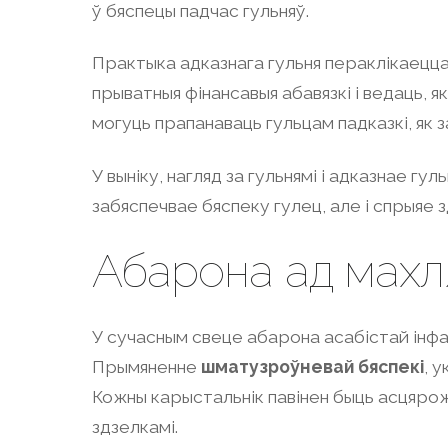
ў бяспецы падчас гульняў.
Практыка адказнага гульня пераклікаецца 
прыватныя фінансавыя абавязкі і ведаць, я
могуць прапанаваць гульцам падказкі, як
У выніку, нагляд за гульнямі і адказнае г
забяспечвае бяспеку гулец, але і спрыяе
Абарона ад махл
У сучасным свеце абарона асабістай інфа
Прымяненне
шматузроўневай бяспекі
, 
Кожны карыстальнік павінен быць асцярож
здзелкамі.