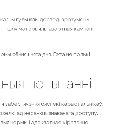
дказны гульнявы досвед, зразумець
етніцкія матэрыялы азартныя кампаніі
ормы сённяшняга дня. Гэта не толькі
ныя попытанні
я забеспячэння бяспекі карыстальнікаў.
дзелкі ад несанкцыянаванага доступу.
выя нормы і адэкватнае кіраванне