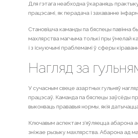
Для гэтага неабходна ўкараняць практыку 
працэсамі, як перадача і захаванне інфарм
Становішча каманды па бяспецы павінна б
махлярства магчыма толькі пры ўмелай кам
і з існуючымі праблемамі ў сферы кіраванн
Нагляд за гульня
У сучасным свеце азартных гульняў нагляд
працэсаў. Каманда па бяспецы заўсёды пр
выконваць прававыя нормы, якія датычацца
Ключавым аспектам з’яўляецца абарона ас
зніжае рызыку махлярства. Абарона ад ма