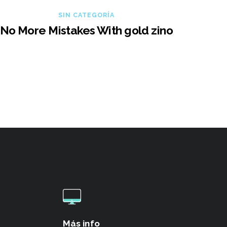
SIN CATEGORÍA
No More Mistakes With gold zino
Más info