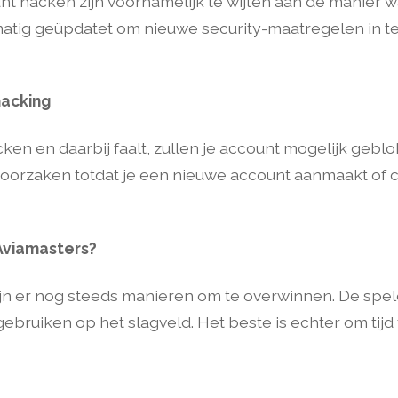
t hacken zijn voornamelijk te wijten aan de manier w
matig geüpdatet om nieuwe security-maatregelen in t
hacking
ken en daarbij faalt, zullen je account mogelijk gebl
oorzaken totdat je een nieuwe account aanmaakt of
 Aviamasters?
zijn er nog steeds manieren om te overwinnen. De sp
 gebruiken op het slagveld. Het beste is echter om tij