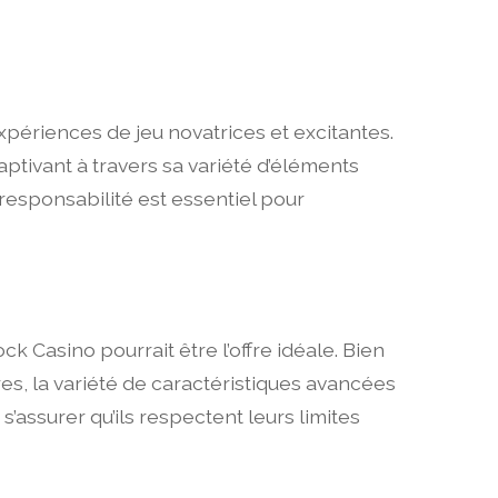
xpériences de jeu novatrices et excitantes.
ptivant à travers sa variété d’éléments
responsabilité est essentiel pour
 Casino pourrait être l’offre idéale. Bien
es, la variété de caractéristiques avancées
 s’assurer qu’ils respectent leurs limites