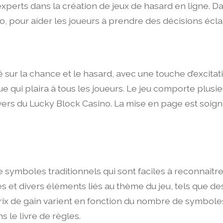
perts dans la création de jeux de hasard en ligne. Dans
, pour aider les joueurs à prendre des décisions éclair
sur la chance et le hasard, avec une touche d’excitati
e qui plaira à tous les joueurs. Le jeu comporte plusi
vers du Lucky Block Casino. La mise en page est soig
de symboles traditionnels qui sont faciles à reconnaît
 et divers éléments liés au thème du jeu, tels que des
ix de gain varient en fonction du nombre de symboles 
 le livre de règles.