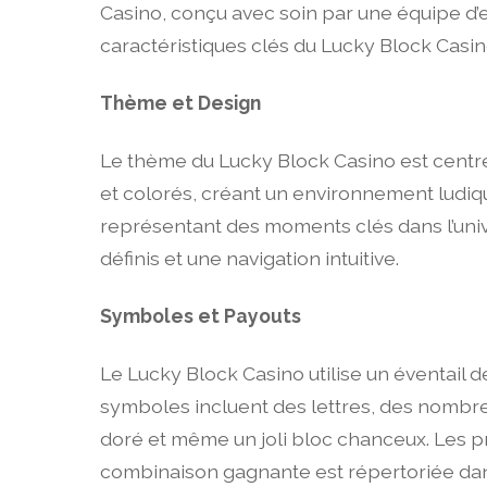
Casino, conçu avec soin par une équipe d’ex
caractéristiques clés du Lucky Block Casino
Thème et Design
Le thème du Lucky Block Casino est centré 
et colorés, créant un environnement ludiqu
représentant des moments clés dans l’uni
définis et une navigation intuitive.
Symboles et Payouts
Le Lucky Block Casino utilise un éventail 
symboles incluent des lettres, des nombres
doré et même un joli bloc chanceux. Les pr
combinaison gagnante est répertoriée dans