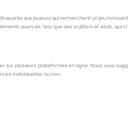
trayante aux joueurs qui recherchent un jeu innovant.
 éléments avancés, tels que des scatters et wilds, qu
er sur plusieurs plateformes en ligne. Nous vous sugg
nces individuelles ou non.