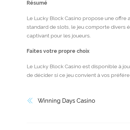
Résumé
Le Lucky Block Casino propose une offre at
standard de slots, le jeu comporte divers
captivant pour les joueurs.
Faites votre propre choix
Le Lucky Block Casino est disponible à jou
de décider si ce jeu convient à vos préfére
Winning Days Casino