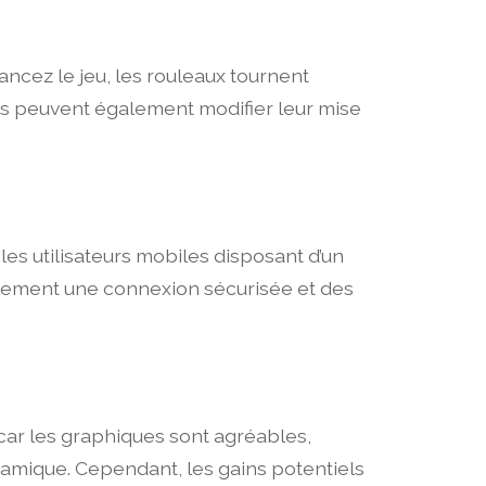
cez le jeu, les rouleaux tournent
urs peuvent également modifier leur mise
les utilisateurs mobiles disposant d’un
galement une connexion sécurisée et des
 car les graphiques sont agréables,
ynamique. Cependant, les gains potentiels