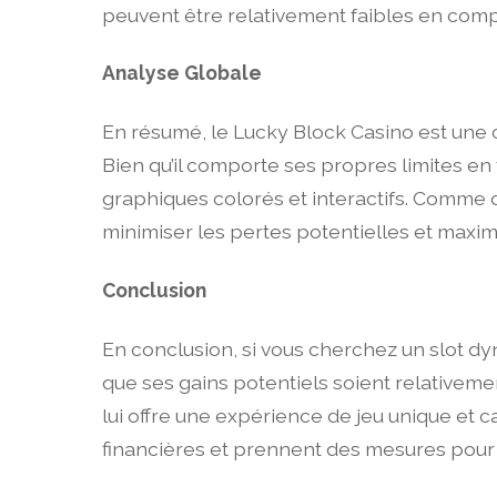
peuvent être relativement faibles en compa
Analyse Globale
En résumé, le Lucky Block Casino est une o
Bien qu’il comporte ses propres limites en
graphiques colorés et interactifs. Comme 
minimiser les pertes potentielles et maximi
Conclusion
En conclusion, si vous cherchez un slot dyn
que ses gains potentiels soient relativeme
lui offre une expérience de jeu unique et cap
financières et prennent des mesures pour m