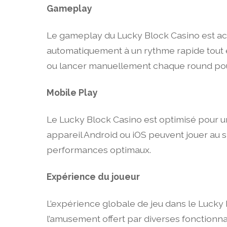
Gameplay
Le gameplay du Lucky Block Casino est acc
automatiquement à un rythme rapide tout en
ou lancer manuellement chaque round pou
Mobile Play
Le Lucky Block Casino est optimisé pour une
appareil Android ou iOS peuvent jouer au s
performances optimaux.
Expérience du joueur
L’expérience globale de jeu dans le Lucky 
l’amusement offert par diverses fonctionnal