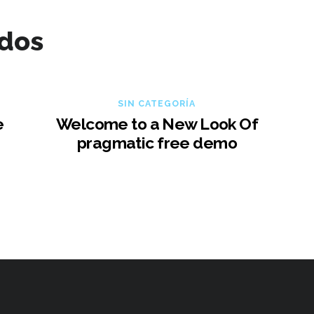
ados
SIN CATEGORÍA
e
Welcome to a New Look Of
pragmatic free demo