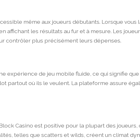
essible même aux joueurs débutants. Lorsque vous lan
 affichant les résultats au fur et à mesure. Les joue
r contrôler plus précisément leurs dépenses.
 expérience de jeu mobile fluide, ce qui signifie que 
lot partout où ils le veulent. La plateforme assure é
Block Casino est positive pour la plupart des joueurs,
ités, telles que scatters et wilds, créent un climat d