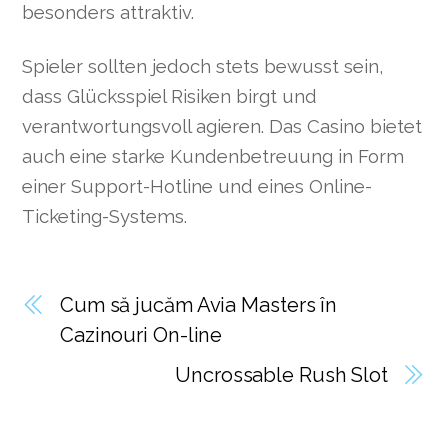
besonders attraktiv.
Spieler sollten jedoch stets bewusst sein,
dass Glücksspiel Risiken birgt und
verantwortungsvoll agieren. Das Casino bietet
auch eine starke Kundenbetreuung in Form
einer Support-Hotline und eines Online-
Ticketing-Systems.
Cum să jucăm Avia Masters în
Cazinouri On-line
Uncrossable Rush Slot