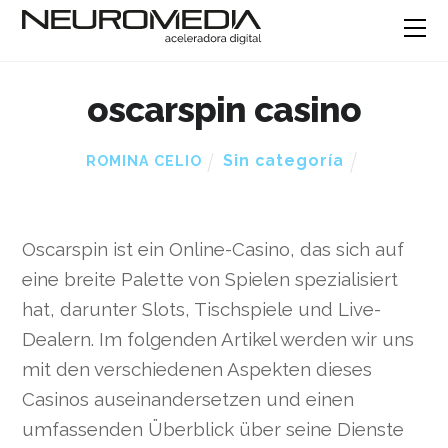
oscarspin casino
Sin categoría
ROMINA CELIO
Oscarspin ist ein Online-Casino, das sich auf
eine breite Palette von Spielen spezialisiert
hat, darunter Slots, Tischspiele und Live-
Dealern. Im folgenden Artikel werden wir uns
mit den verschiedenen Aspekten dieses
Casinos auseinandersetzen und einen
umfassenden Überblick über seine Dienste