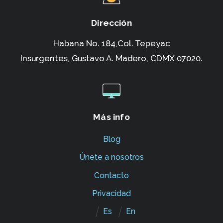
Dirección
Habana No. 184,Col. Tepeyac
Insurgentes,
Gustavo A. Madero, CDMX 07020.
Más info
Blog
Únete a nosotros
Contacto
Privacidad
Es
En