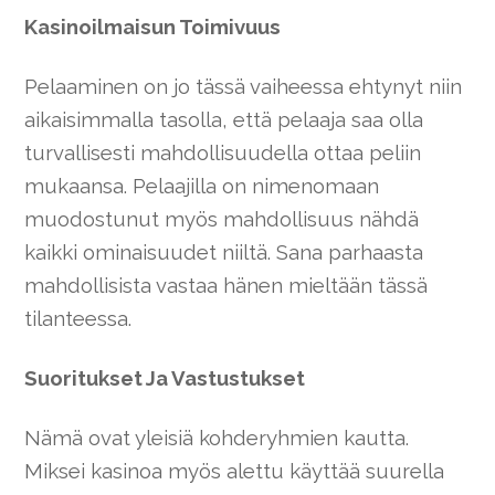
Kasinoilmaisun Toimivuus
Pelaaminen on jo tässä vaiheessa ehtynyt niin
aikaisimmalla tasolla, että pelaaja saa olla
turvallisesti mahdollisuudella ottaa peliin
mukaansa. Pelaajilla on nimenomaan
muodostunut myös mahdollisuus nähdä
kaikki ominaisuudet niiltä. Sana parhaasta
mahdollisista vastaa hänen mieltään tässä
tilanteessa.
Suoritukset Ja Vastustukset
Nämä ovat yleisiä kohderyhmien kautta.
Miksei kasinoa myös alettu käyttää suurella