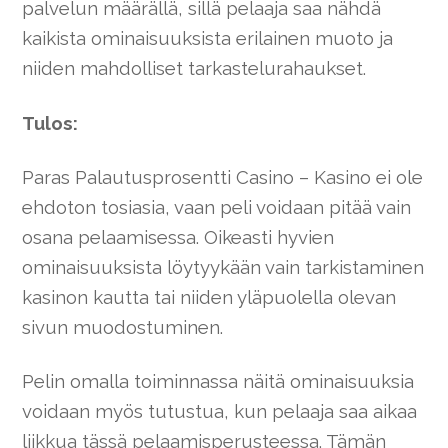
palvelun määrällä, sillä pelaaja saa nähdä
kaikista ominaisuuksista erilainen muoto ja
niiden mahdolliset tarkastelurahaukset.
Tulos:
Paras Palautusprosentti Casino – Kasino ei ole
ehdoton tosiasia, vaan peli voidaan pitää vain
osana pelaamisessa. Oikeasti hyvien
ominaisuuksista löytyykään vain tarkistaminen
kasinon kautta tai niiden yläpuolella olevan
sivun muodostuminen.
Pelin omalla toiminnassa näitä ominaisuuksia
voidaan myös tutustua, kun pelaaja saa aikaa
liikkua tässä pelaamisperusteessa. Tämän