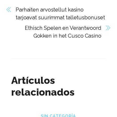
Parhaiten arvostellut kasino
tarjoavat suurimmat talletusbonuset
Ethisch Spelen en Verantwoord
Gokken in het Cusco Casino
Artículos
relacionados
SIN CATEGORÍA