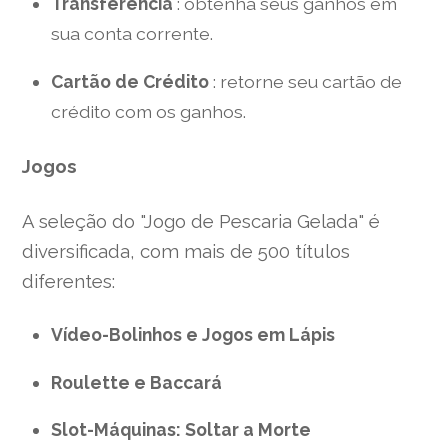
Transferência
: obtenha seus ganhos em
sua conta corrente.
Cartão de Crédito
: retorne seu cartão de
crédito com os ganhos.
Jogos
A seleção do "Jogo de Pescaria Gelada" é
diversificada, com mais de 500 títulos
diferentes:
Vídeo-Bolinhos e Jogos em Lápis
Roulette e Baccará
Slot-Máquinas: Soltar a Morte