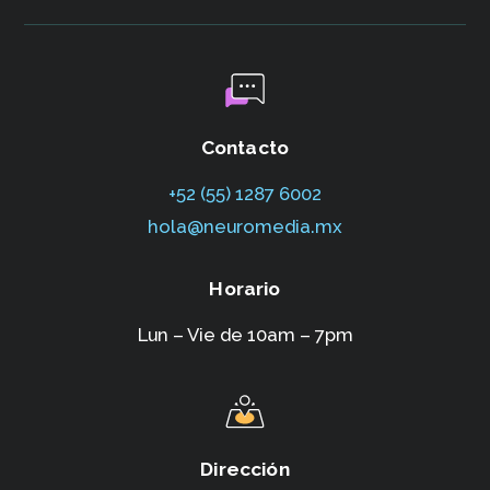
Contacto
+52 (55) 1287 6002‬
hola@neuromedia.mx
Horario
Lun – Vie de 10am – 7pm
Dirección