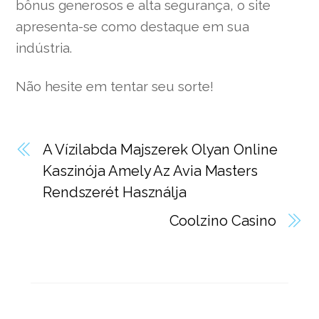
bônus generosos e alta segurança, o site
apresenta-se como destaque em sua
indústria.
Não hesite em tentar seu sorte!
A Vízilabda Majszerek Olyan Online
Kaszinója Amely Az Avia Masters
Rendszerét Használja
Coolzino Casino