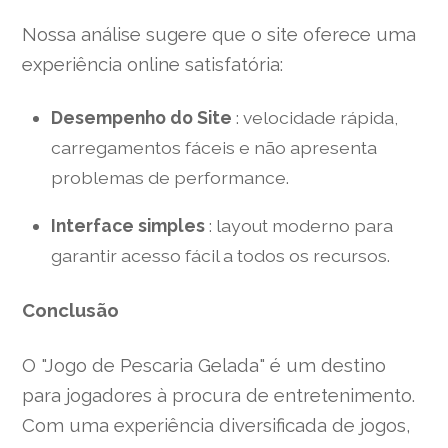
Nossa análise sugere que o site oferece uma
experiência online satisfatória:
Desempenho do Site
: velocidade rápida,
carregamentos fáceis e não apresenta
problemas de performance.
Interface simples
: layout moderno para
garantir acesso fácil a todos os recursos.
Conclusão
O "Jogo de Pescaria Gelada" é um destino
para jogadores à procura de entretenimento.
Com uma experiência diversificada de jogos,