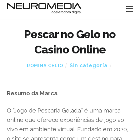
Pescar no Gelo no
Casino Online
Sin categoría
ROMINA CELIO
Resumo da Marca
O "Jogo de Pescaria Gelada" é uma marca
online que oferece experiências de jogo ao
vivo em ambiente virtual. Fundado em 2020,
o site se apresenta como um destino para