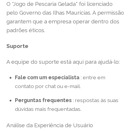
O "Jogo de Pescaria Gelada" foi licenciado
pelo Governo das Ilhas Maurícias. A permissão
garantem que a empresa operar dentro dos
padrões éticos.
Suporte
A equipe do suporte está aqui para ajudá-lo:
Fale com um especialista
: entre em
contato por chat ou e-mail.
Perguntas frequentes
: respostas às suas
dúvidas mais frequentadas.
Análise da Experiência de Usuário