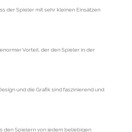
s der Spieler mit sehr kleinen Einsätzen
enormer Vorteil, der den Spieler in der
sign und die Grafik sind faszinierend und
 es den Spielern von jedem beliebigen