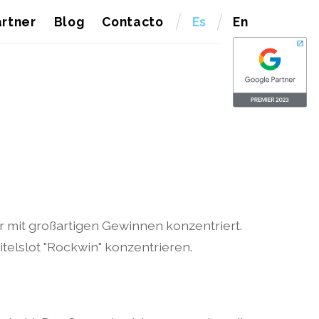
rtner
Blog
Contacto
Es
En
er mit großartigen Gewinnen konzentriert.
itelslot "Rockwin" konzentrieren.