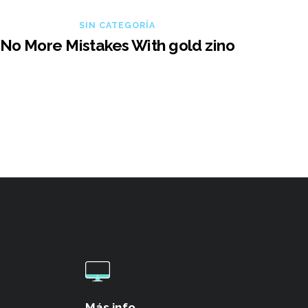
SIN CATEGORÍA
No More Mistakes With gold zino
Más info