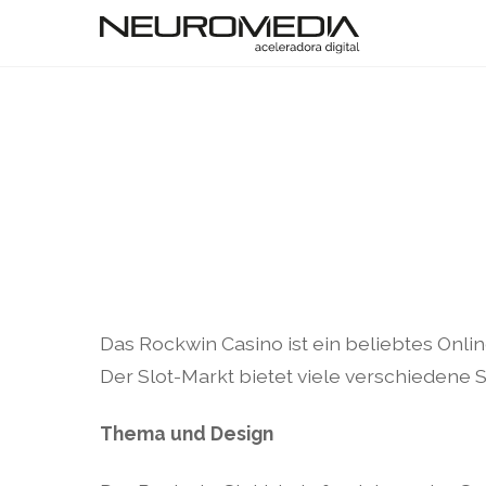
Das Rockwin Casino ist ein beliebtes Onlin
Der Slot-Markt bietet viele verschiedene S
Thema und Design