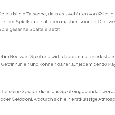
els ist die Tatsache, dass es zwei Arten von Wilds gib
e in der Spielkombinationen machen können. Die zweit
 die gesamte Spalte ersetzt.
l im Rockwin-Spiel und wirft dabei immer mindestens 
 Gewinnlinien und können daher auf jedem der 20 Pay
 für seine Spieler, die in das Spiel eingebunden werd
der Geldboni, wodurch sich ein erstklassige Atmosph