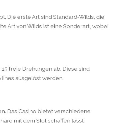
t. Die erste Art sind Standard-Wilds, die
e Art von Wilds ist eine Sonderart, wobei
15 freie Drehungen ab. Diese sind
lines ausgelöst werden.
en. Das Casino bietet verschiedene
äre mit dem Slot schaffen lässt.