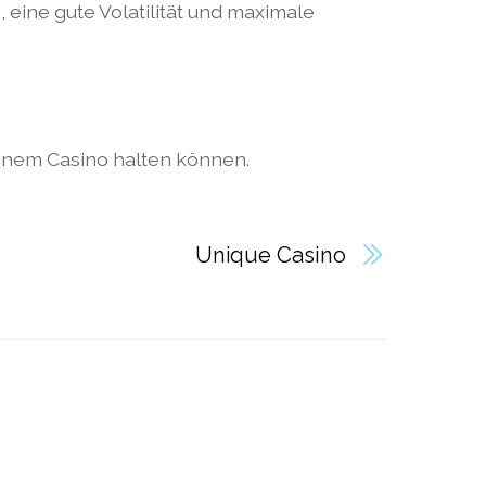
eine gute Volatilität und maximale
seinem Casino halten können.
Unique Casino