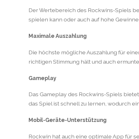
Der Wertebereich des Rockwins-Spiels betr
spielen kann oder auch auf hohe Gewinne 
Maximale Auszahlung
Die höchste mögliche Auszahlung für einen 
richtigen Stimmung hält und auch ermunter
Gameplay
Das Gameplay des Rockwins-Spiels bietet e
das Spiel ist schnell zu lernen, wodurch ein
Mobil-Geräte-Unterstützung
Rockwin hat auch eine optimale App für se