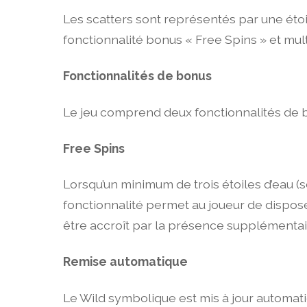
Les scatters sont représentés par une étoile
fonctionnalité bonus « Free Spins » et mult
Fonctionnalités de bonus
Le jeu comprend deux fonctionnalités de bo
Free Spins
Lorsqu’un minimum de trois étoiles d’eau (s
fonctionnalité permet au joueur de disposer
être accroît par la présence supplémentai
Remise automatique
Le Wild symbolique est mis à jour automa