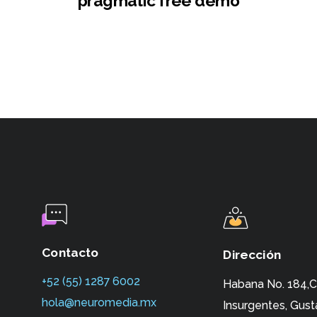
pragmatic free demo
Contacto
Dirección
+52 (55) 1287 6002‬
Habana No. 184,C
hola@neuromedia.mx
Insurgentes,
Gust