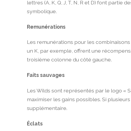
lettres (A, K, Q, J, T, N, R et D) font part
symbolique.
Remunérations
Les remunérations pour les combinaisons g
un K, par exemple, offrent une récompens
troisième colonne du côté gauche.
Faits sauvages
Les Wilds sont représentés par le logo « S
maximiser les gains possibles. Si plusieu
supplémentaire.
Éclats