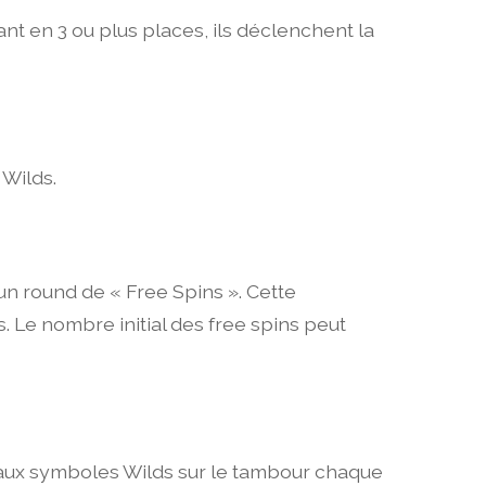
ant en 3 ou plus places, ils déclenchent la
 Wilds.
 un round de « Free Spins ». Cette
. Le nombre initial des free spins peut
eaux symboles Wilds sur le tambour chaque