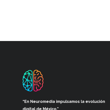
“En Neuromedia impulsamos
la evolución
digital de México.”