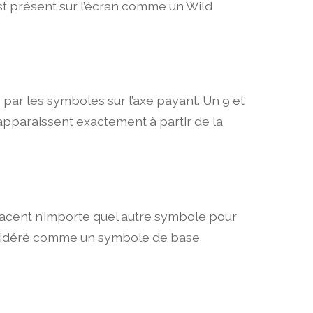
» est présent sur l’écran comme un Wild
ar les symboles sur l’axe payant. Un 9 et
pparaissent exactement à partir de la
placent n’importe quel autre symbole pour
considéré comme un symbole de base