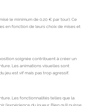
misé le minimum de 0.20 € par tour). Ce
s en fonction de leurs choix de mises et
isposition soignée contribuent à créer un
ture. Les animations visuelles sont
 jeu est vif mais pas trop agressif.
ure. Les fonctionnalités telles que la
ir l'expérience du joueur. Bien qu’il puisse