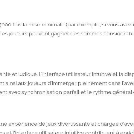
000 fois la mise minimale (par exemple, si vous avez 
ue les joueurs peuvent gagner des sommes considérable
te et ludique. L'interface utilisateur intuitive et la d
 ainsi aux joueurs d'immerger pleinement dans l'aven
t avec synchronisation parfait et le rythme général du
ne expérience de jeux divertissante et chargée d'avent
et l'interface utilisateur intuitive contribuent à enrich