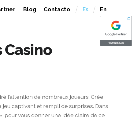
rtner
Blog
Contacto
Es
En
 Casino
tiré l’attention de nombreux joueurs. Crée
jeu captivant et rempli de surprises. Dans
 », pour vous donner une idée claire de ce