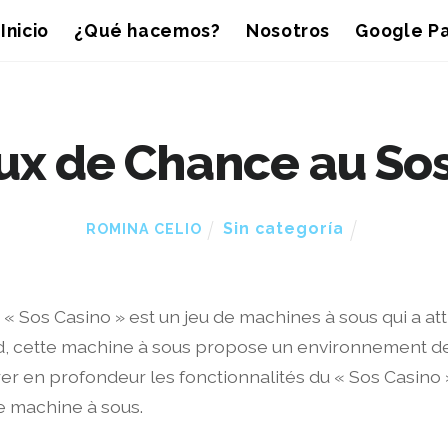
Inicio
¿Qué hacemos?
Nosotros
Google Pa
ux de Chance au Sos
Sin categoría
ROMINA CELIO
 « Sos Casino » est un jeu de machines à sous qui a at
d, cette machine à sous propose un environnement de 
rer en profondeur les fonctionnalités du « Sos Casino
e machine à sous.