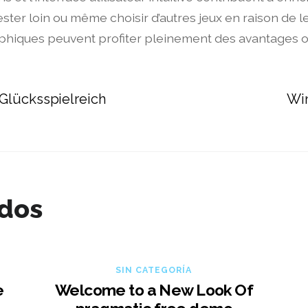
ester loin ou même choisir d’autres jeux en raison de 
aphiques peuvent profiter pleinement des avantages of
 Glücksspielreich
Win
ados
SIN CATEGORÍA
e
Welcome to a New Look Of