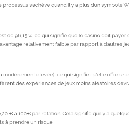
e processus s’achève quand il y a plus d’un symbole Wild
t de 96,15 %, ce qui signifie que le casino doit payer 
 avantage relativement faible par rapport à d’autres j
u modérément élevée), ce qui signifie qu’elle offre un
éfèrent des expériences de jeux moins aléatoires devra
0 € à 100€ par rotation. Cela signifie qu’il y a quelq
ts à prendre un risque.