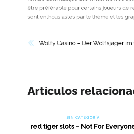
être préférable pour certains joueurs de r
sont enthousiastes par le thème et les gr
Wolfy Casino – Der Wolfsjäger im
Artículos relacion
SIN CATEGORÍA
red tiger slots – Not For Everyon