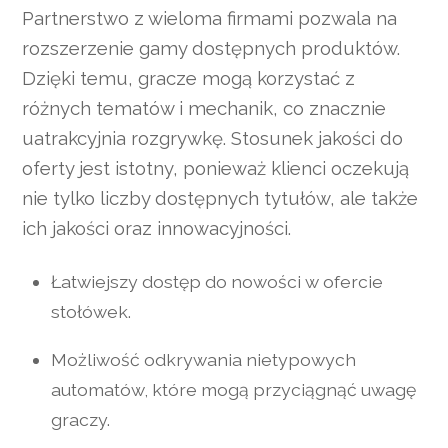
Partnerstwo z wieloma firmami pozwala na
rozszerzenie gamy dostępnych produktów.
Dzięki temu, gracze mogą korzystać z
różnych tematów i mechanik, co znacznie
uatrakcyjnia rozgrywkę. Stosunek jakości do
oferty jest istotny, ponieważ klienci oczekują
nie tylko liczby dostępnych tytułów, ale także
ich jakości oraz innowacyjności.
Łatwiejszy dostęp do nowości w ofercie
stołówek.
Możliwość odkrywania nietypowych
automatów, które mogą przyciągnąć uwagę
graczy.