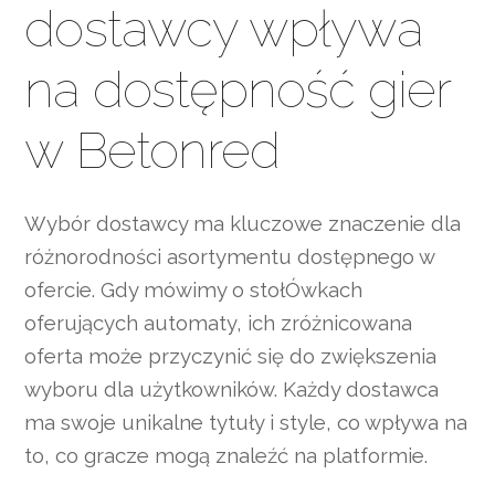
dostawcy wpływa
na dostępność gier
w Betonred
Wybór dostawcy ma kluczowe znaczenie dla
różnorodności asortymentu dostępnego w
ofercie. Gdy mówimy o stołÓwkach
oferujących automaty, ich zróżnicowana
oferta może przyczynić się do zwiększenia
wyboru dla użytkowników. Każdy dostawca
ma swoje unikalne tytuły i style, co wpływa na
to, co gracze mogą znaleźć na platformie.