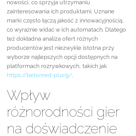
nowości, co sprzyja utrzymaniu
zainteresowania ich produktami. Uznane
marki często łączą jakość z innowacyjnością,
co wyraźnie widać w ich automatach. Dlatego
też dokładna analiza ofert różnych
producentów jest niezwykle istotna przy
wyborze najlepszych opcji dostępnych na
platformach rozrywkowych, takich jak
https://betonred-pl.org/
.
Wpływ
różnorodności gier
na doświadczenie