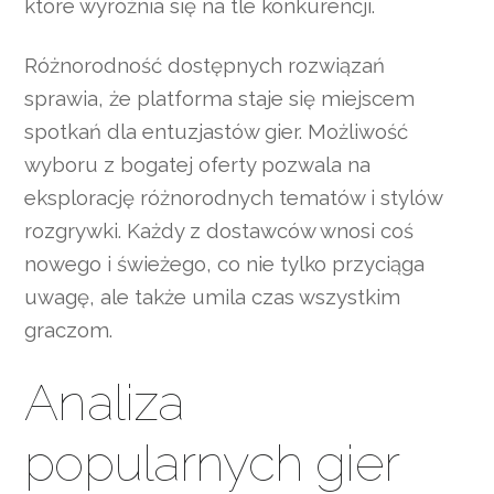
które wyróżnia się na tle konkurencji.
Różnorodność dostępnych rozwiązań
sprawia, że platforma staje się miejscem
spotkań dla entuzjastów gier. Możliwość
wyboru z bogatej oferty pozwala na
eksplorację różnorodnych tematów i stylów
rozgrywki. Każdy z dostawców wnosi coś
nowego i świeżego, co nie tylko przyciąga
uwagę, ale także umila czas wszystkim
graczom.
Analiza
popularnych gier