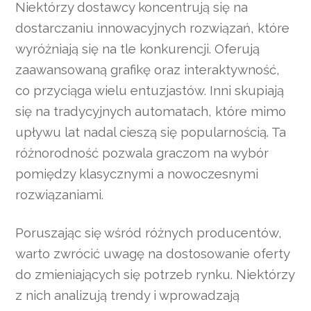
Niektórzy dostawcy koncentrują się na
dostarczaniu innowacyjnych rozwiązań, które
wyróżniają się na tle konkurencji. Oferują
zaawansowaną grafikę oraz interaktywność,
co przyciąga wielu entuzjastów. Inni skupiają
się na tradycyjnych automatach, które mimo
upływu lat nadal cieszą się popularnością. Ta
różnorodność pozwala graczom na wybór
pomiędzy klasycznymi a nowoczesnymi
rozwiązaniami.
Poruszając się wśród różnych producentów,
warto zwrócić uwagę na dostosowanie oferty
do zmieniających się potrzeb rynku. Niektórzy
z nich analizują trendy i wprowadzają