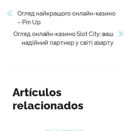
Огляд найкращого онлайн-казино
– Pin Up
Огляд онлайн-казино Slot City: ваш
надійний партнер у світі азарту
Artículos
relacionados