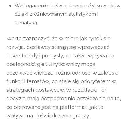
Wzbogacenie doświadczenia użytkowników
dzięki zróżnicowanym stylistykom i
tematyką.
Warto zaznaczyć, że w miarę jak rynek się
rozwija, dostawcy starają się wprowadzać
nowe trendy i pomysły, co także wpływa na
dostępność gier. Użytkownicy mogą
oczekiwać większej różnorodności w zakresie
funkcji i tematów, co staje się priorytetem w
strategiach dostawców. W rezultacie, ich
decyzje mają bezpośrednie przełożenie na to,
co oferowane jest na platformie i jak to
wpływa na doświadczenia graczy.