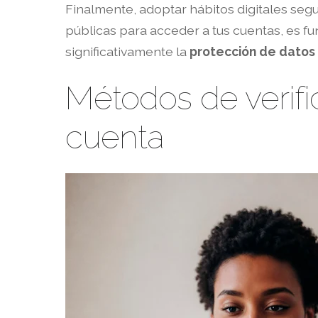
Finalmente, adoptar hábitos digitales seg
públicas para acceder a tus cuentas, es f
significativamente la
protección de datos
Métodos de verifi
cuenta