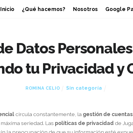
Inicio
¿Qué hacemos?
Nosotros
Google Pa
de Datos Personales
ndo tu Privacidad y 
Sin categoría
ROMINA CELIO
encial
circula constantemente, la
gestión de cuentas
a máxima seriedad. Las
políticas de privacidad
de Juga
sin la preocupación de que su información esté expues