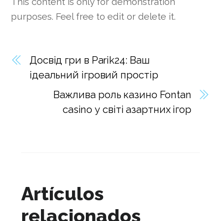
This content is only for demonstration
purposes. Feel free to edit or delete it.
Досвід гри в Parik24: Ваш
ідеальний ігровий простір
Важлива роль казино Fontan
casino у світі азартних ігор
Artículos
relacionados