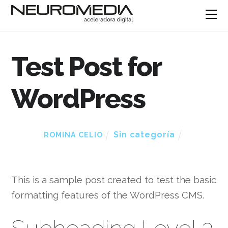
Test Post for
WordPress
Sin categoría
ROMINA CELIO
This is a sample post created to test the basic
formatting features of the WordPress CMS.