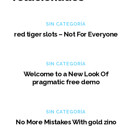
SIN CATEGORÍA
red tiger slots – Not For Everyone
SIN CATEGORÍA
Welcome to a New Look Of
pragmatic free demo
SIN CATEGORÍA
No More Mistakes With gold zino