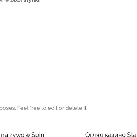
ses. Feel free to edit or delete it.
a na żywo w Spin
Огляд казино Sta