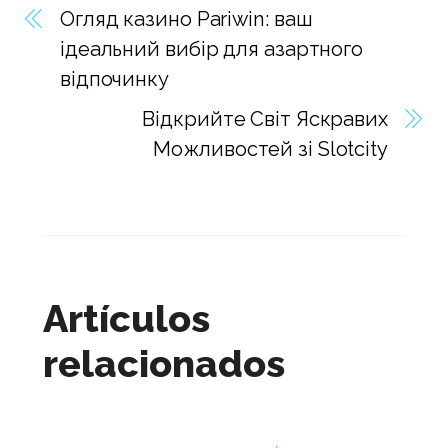
Огляд казино Pariwin: ваш
ідеальний вибір для азартного
відпочинку
Відкрийте Світ Яскравих
Можливостей зі Slotcity
Artículos
relacionados