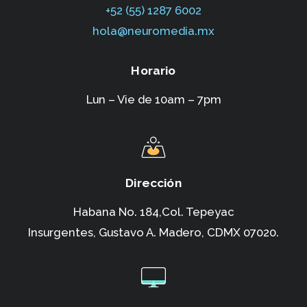
+52 (55) 1287 6002‬
hola@neuromedia.mx
Horario
Lun – Vie de 10am – 7pm
Dirección
Habana No. 184,Col. Tepeyac
Insurgentes,
Gustavo A. Madero, CDMX 07020.