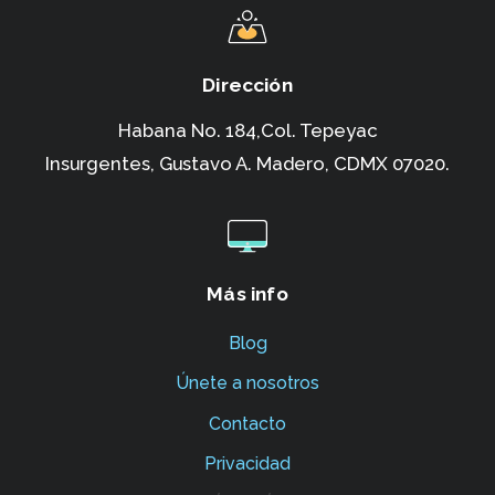
Dirección
Habana No. 184,Col. Tepeyac
Insurgentes,
Gustavo A. Madero, CDMX 07020.
Más info
Blog
Únete a nosotros
Contacto
Privacidad