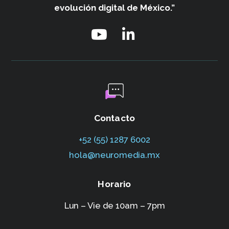
evolución digital de México.”
Contacto
+52 (55) 1287 6002‬
hola@neuromedia.mx
Horario
Lun – Vie de 10am – 7pm