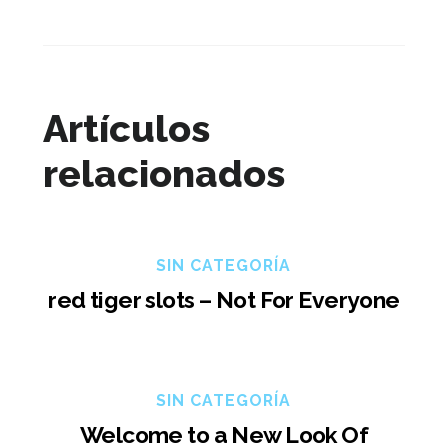
Artículos
relacionados
SIN CATEGORÍA
red tiger slots – Not For Everyone
SIN CATEGORÍA
Welcome to a New Look Of