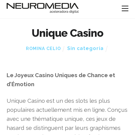
Unique Casino
Sin categoría
ROMINA CELIO
Le Joyeux Casino Uniques de Chance et
d’Émotion
Unique Casino est un des slots les plus
populaires actuellement mis en ligne. Conçus
avec une thématique unique, ces jeux de
hasard se distinguent par leurs graphismes