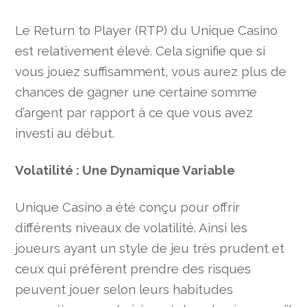
Le Return to Player (RTP) du Unique Casino
est relativement élevé. Cela signifie que si
vous jouez suffisamment, vous aurez plus de
chances de gagner une certaine somme
d’argent par rapport à ce que vous avez
investi au début.
Volatilité : Une Dynamique Variable
Unique Casino a été conçu pour offrir
différents niveaux de volatilité. Ainsi les
joueurs ayant un style de jeu très prudent et
ceux qui préfèrent prendre des risques
peuvent jouer selon leurs habitudes