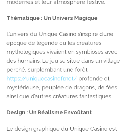
modernes et leur atmosphère festive.
Thématique : Un Univers Magique
L’univers du Unique Casino s’inspire d’une
époque de légende où les créatures
mythologiques vivaient en symbioses avec
des humains. Le jeu se situe dans un village
perché, surplombant une forêt
https://uniquecasinofr.net/
profonde et
mystérieuse, peuplée de dragons, de fées,
ainsi que d’autres créatures fantastiques.
Design : Un Réalisme Envoûtant
Le design graphique du Unique Casino est