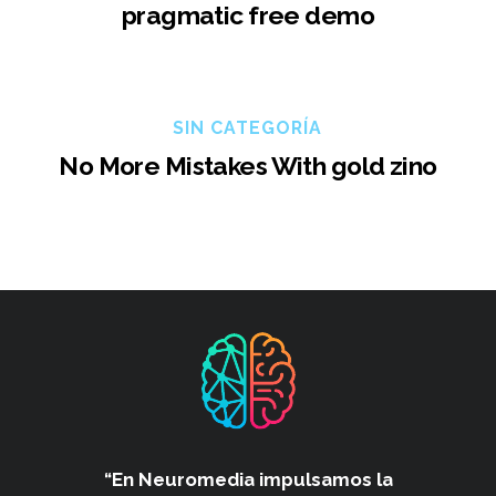
pragmatic free demo
SIN CATEGORÍA
No More Mistakes With gold zino
“En Neuromedia impulsamos
la