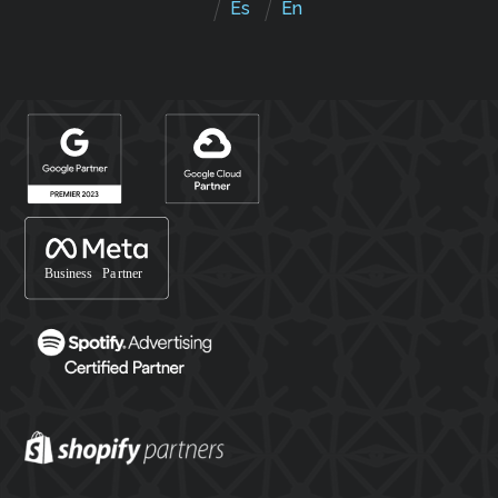
Es
En