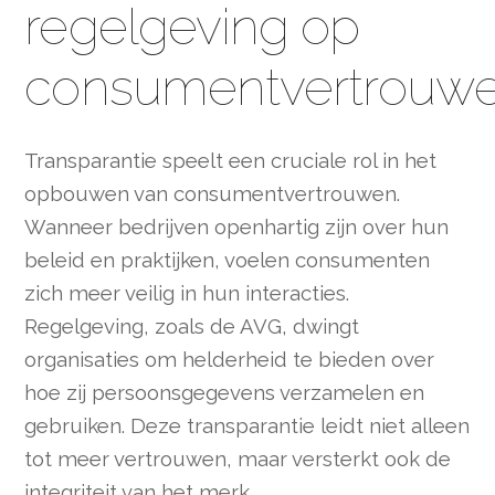
regelgeving op
consumentvertrouw
Transparantie speelt een cruciale rol in het
opbouwen van consumentvertrouwen.
Wanneer bedrijven openhartig zijn over hun
beleid en praktijken, voelen consumenten
zich meer veilig in hun interacties.
Regelgeving, zoals de AVG, dwingt
organisaties om helderheid te bieden over
hoe zij persoonsgegevens verzamelen en
gebruiken. Deze transparantie leidt niet alleen
tot meer vertrouwen, maar versterkt ook de
integriteit van het merk.