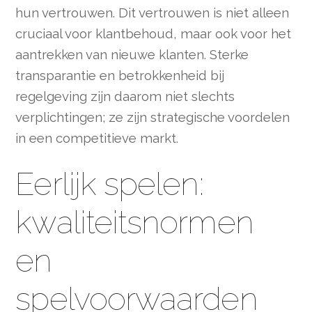
hun vertrouwen. Dit vertrouwen is niet alleen
cruciaal voor klantbehoud, maar ook voor het
aantrekken van nieuwe klanten. Sterke
transparantie en betrokkenheid bij
regelgeving zijn daarom niet slechts
verplichtingen; ze zijn strategische voordelen
in een competitieve markt.
Eerlijk spelen:
kwaliteitsnormen
en
spelvoorwaarden