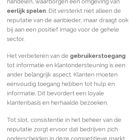
handelen, waarborgen een omgeving van
eerlijk spelen
. Dit versterkt niet alleen de
reputatie van de aanbieder, maar draagt ook
bij aan een positief imago voor de gehele
sector.
Het verbeteren van de
gebruikerstoegang
tot informatie en klantondersteuning is een
ander belangrijk aspect. Klanten moeten
eenvoudig toegang hebben tot hulp en
informatie. Dit bevordert een loyale
klantenbasis en herhaalde bezoeken.
Tot slot, consistentie in het beheer van de
reputatie zorgt ervoor dat bedrijven zich
onderscheiden in deze competitieve markt.