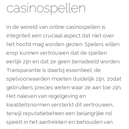
casinospellen
In de wereld van online casinospellen is
integriteit een cruciaal aspect dat niet over
het hoofd mag worden gezien. Spelers willen
erop kunnen vertrouwen dat de spellen
eerlijk zijn en dat ze geen benadeeld worden.
Transparantie is daarbij essentieel; de
spelvoorwaarden moeten duidelijk zijn, zodat
gebruikers precies weten waar ze aan toe zijn.
Het naleven van regelgeving en
kwaliteitsnormen versterkt dit vertrouwen,
terwijl reputatiebeheer een belangrijke rol
speelt in het aantrekken en behouden van