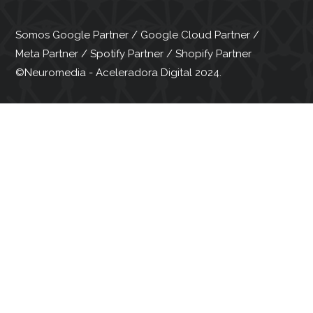
Somos Google Partner / Google Cloud Partner /
Meta Partner / Spotify Partner / Shopify Partner
©Neuromedia - Aceleradora Digital 2024.