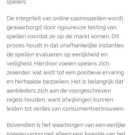
spelers.
De integriteit van online casinospellen wordt
gewaarborgd door rigoureuze testing van
spellen voordat ze op de markt komen. Dit
proces houdt in dat onafhankelijke instanties
de spellen evalueren op eerlijkheid en
veiligheid. Hierdoor voelen spelers zich
zekerder, wat leidt tot een positieve ervaring
en herhaalde bezoeken. Het is belangrijk dat
aanbieders zich aan de voorgeschreven
regels houden, want afwijkingen kunnen
leiden tot verlies van consumentvertrouwen.
Bovendien is het waarborgen van een eerlijke
speelervaring niet alleen een kwestie van het