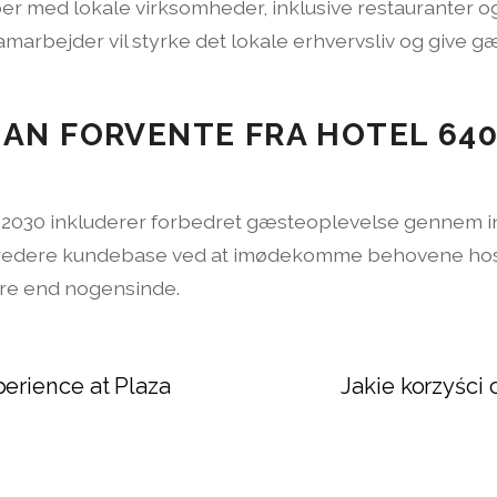
r med lokale virksomheder, inklusive restauranter og 
arbejder vil styrke det lokale erhvervsliv og give gæ
AN FORVENTE FRA HOTEL 640
d 2030 inkluderer forbedret gæsteoplevelse gennem i
 en bredere kundebase ved at imødekomme behovene h
re end nogensinde.
erience at Plaza
Jakie korzyści