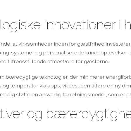
ogiske innovationer i
rende, at virksomheder inden for gæstfrihed investerer
king-systemer og personaliserede kundeoplevelser dri
mere tilfredsstillende atmosfære for gæsterne.
em bæredygtige teknologier, der minimerer energifor
og temperatur via apps, vil desuden tilføre en ny dimen
mtidig støtte en ansvarlig forretningsmodel, som er es
iativer og bærerdygtigh