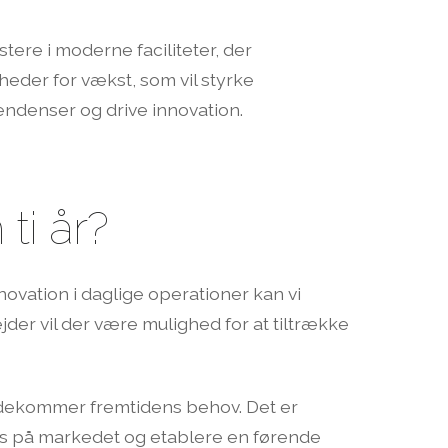
ere i moderne faciliteter, der
der for vækst, som vil styrke
tendenser og drive innovation.
ti år?
ovation i daglige operationer kan vi
er vil der være mulighed for at tiltrække
mødekommer fremtidens behov. Det er
 os på markedet og etablere en førende