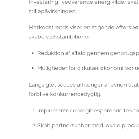
Investering i vedvarende energikilder ska
miljøpåvirkningen.
Markedstrends viser en stigende efterspør
skabe vækstambitioner.
Reduktion af affald gennem genbrugspro
Muligheder for cirkulær økonomi bør u
Langsigtet succes afhænger af evnen til at 
forblive konkurrencedygtig.
Implementer energibesparende teknol
Skab partnerskaber med lokale produc