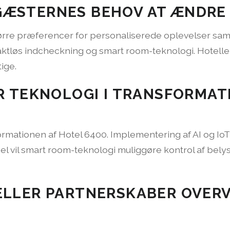
ÆSTERNES BEHOV AT ÆNDRE S
rre præferencer for personaliserede oplevelser samt
tløs indcheckning og smart room-teknologi. Hoteller sk
ige.
R TEKNOLOGI I TRANSFORMAT
sformationen af Hotel 6400. Implementering af AI og IoT
l vil smart room-teknologi muliggøre kontrol af bely
ELLER PARTNERSKABER OVERV