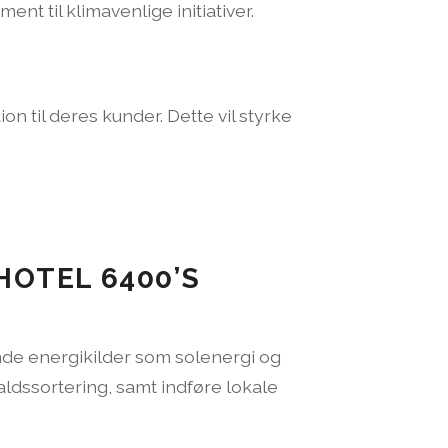
 til klimavenlige initiativer.
til deres kunder. Dette vil styrke
HOTEL 6400’S
nde energikilder som solenergi og
ldssortering, samt indføre lokale