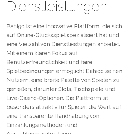
Dienstleistungen
Bahigo ist eine innovative Plattform, die sich
auf Online-Glücksspiel spezialisiert hat und
eine Vielzahl von Dienstleistungen anbietet.
Mit einem klaren Fokus auf
Benutzerfreundlichkeit und faire
Spielbedingungen ermöglicht Bahigo seinen
Nutzern, eine breite Palette von Spielen zu
genießen, darunter Slots, Tischspiele und
Live-Casino-Optionen. Die Plattform ist
besonders attraktiv für Spieler, die Wert auf
eine transparente Handhabung von
Einzahlungsmethoden und
Auszahlungszeiten legen.