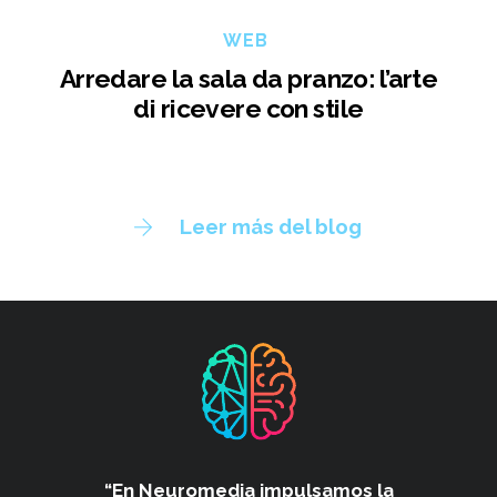
WEB
Arredare la sala da pranzo: l’arte
di ricevere con stile
Leer más del blog
“En Neuromedia impulsamos
la