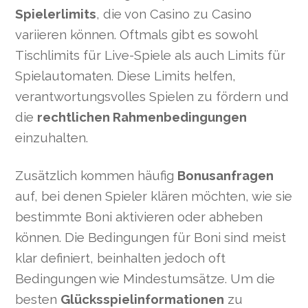
Spielerlimits
, die von Casino zu Casino
variieren können. Oftmals gibt es sowohl
Tischlimits für Live-Spiele als auch Limits für
Spielautomaten. Diese Limits helfen,
verantwortungsvolles Spielen zu fördern und
die
rechtlichen Rahmenbedingungen
einzuhalten.
Zusätzlich kommen häufig
Bonusanfragen
auf, bei denen Spieler klären möchten, wie sie
bestimmte Boni aktivieren oder abheben
können. Die Bedingungen für Boni sind meist
klar definiert, beinhalten jedoch oft
Bedingungen wie Mindestumsätze. Um die
besten
Glücksspielinformationen
zu