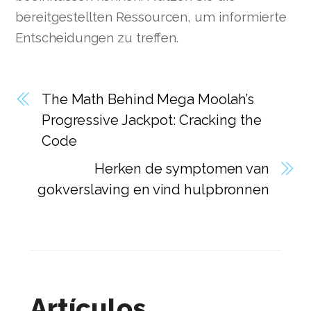
bereitgestellten Ressourcen, um informierte
Entscheidungen zu treffen.
The Math Behind Mega Moolah’s
Progressive Jackpot: Cracking the
Code
Herken de symptomen van
gokverslaving en vind hulpbronnen
Artículos