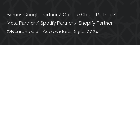
Somos Google Partner / Google Cloud Partner /
Meta Partner / Spotify Partner / Shopify Partner
©Neuromedia - Aceleradora Digital 2024.