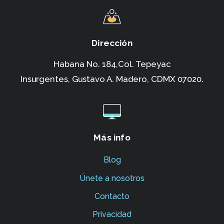
Dirección
Habana No. 184,Col. Tepeyac
Insurgentes,
Gustavo A. Madero, CDMX 07020.
Más info
Blog
Únete a nosotros
Contacto
Privacidad