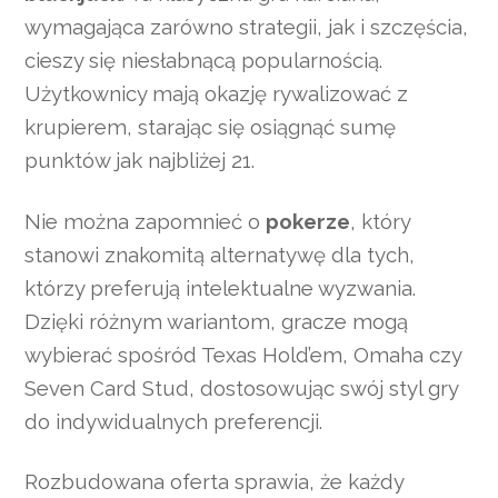
wymagająca zarówno strategii, jak i szczęścia,
cieszy się niesłabnącą popularnością.
Użytkownicy mają okazję rywalizować z
krupierem, starając się osiągnąć sumę
punktów jak najbliżej 21.
Nie można zapomnieć o
pokerze
, który
stanowi znakomitą alternatywę dla tych,
którzy preferują intelektualne wyzwania.
Dzięki różnym wariantom, gracze mogą
wybierać spośród Texas Hold’em, Omaha czy
Seven Card Stud, dostosowując swój styl gry
do indywidualnych preferencji.
Rozbudowana oferta sprawia, że każdy