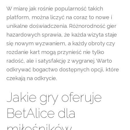
W miarę jak rośnie popularność takich
platform, można liczyć na coraz to nowe i
unikalne doświadczenia. Różnorodność gier
hazardowych sprawia, że każda wizyta staje
się nowym wyzwaniem, a każdy obroty czy
rozdanie kart mogą przynieść nie tylko
radość, ale i satysfakcję z wygranej. Warto
odkrywać bogactwo dostępnych opcji, które
czekają na odkrycie.
Jakie gry oferuje
BetAlice dla
miłośników