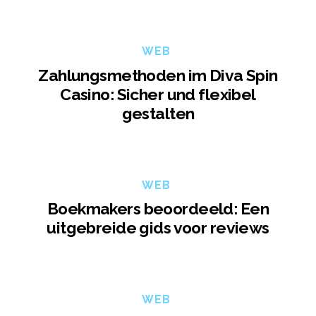
WEB
Zahlungsmethoden im Diva Spin
Casino: Sicher und flexibel
gestalten
WEB
Boekmakers beoordeeld: Een
uitgebreide gids voor reviews
WEB