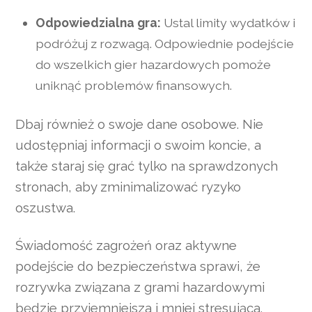
Odpowiedzialna gra:
Ustal limity wydatków i
podróżuj z rozwagą. Odpowiednie podejście
do wszelkich gier hazardowych pomoże
uniknąć problemów finansowych.
Dbaj również o swoje dane osobowe. Nie
udostępniaj informacji o swoim koncie, a
także staraj się grać tylko na sprawdzonych
stronach, aby zminimalizować ryzyko
oszustwa.
Świadomość zagrożeń oraz aktywne
podejście do bezpieczeństwa sprawi, że
rozrywka związana z grami hazardowymi
będzie przyjemniejsza i mniej stresująca.