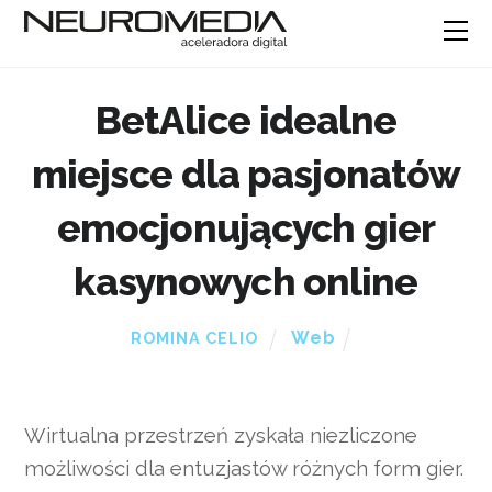
BetAlice idealne
miejsce dla pasjonatów
emocjonujących gier
kasynowych online
Web
ROMINA CELIO
Wirtualna przestrzeń zyskała niezliczone
możliwości dla entuzjastów różnych form gier.