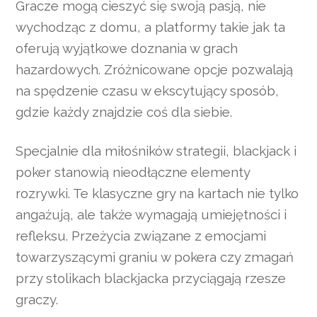
Gracze mogą cieszyć się swoją pasją, nie
wychodząc z domu, a platformy takie jak ta
oferują wyjątkowe doznania w grach
hazardowych. Zróżnicowane opcje pozwalają
na spędzenie czasu w ekscytujący sposób,
gdzie każdy znajdzie coś dla siebie.
Specjalnie dla miłośników strategii, blackjack i
poker stanowią nieodłączne elementy
rozrywki. Te klasyczne gry na kartach nie tylko
angażują, ale także wymagają umiejętności i
refleksu. Przeżycia związane z emocjami
towarzyszącymi graniu w pokera czy zmagań
przy stolikach blackjacka przyciągają rzesze
graczy.