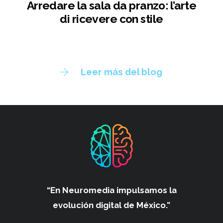
Arredare la sala da pranzo: l’arte
di ricevere con stile
Leer más del blog
“En Neuromedia impulsamos
la
evolución digital de México.”