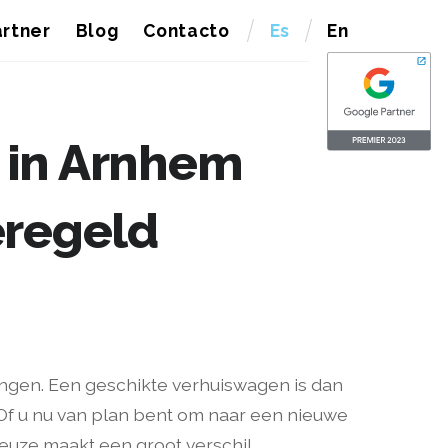
rtner
Blog
Contacto
Es
En
n in Arnhem
eregeld
tingen. Een geschikte verhuiswagen is dan
 Of u nu van plan bent om naar een nieuwe
euze maakt een groot verschil.