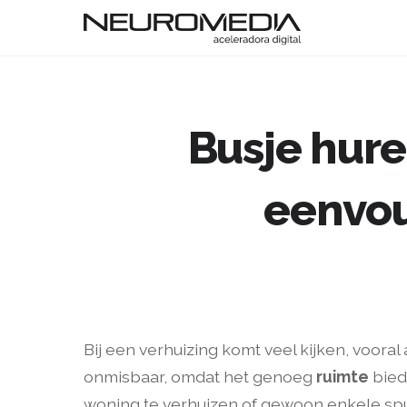
Busje hure
eenvou
Bij een verhuizing komt veel kijken, voora
onmisbaar, omdat het genoeg
ruimte
bied
woning te verhuizen of gewoon enkele spul