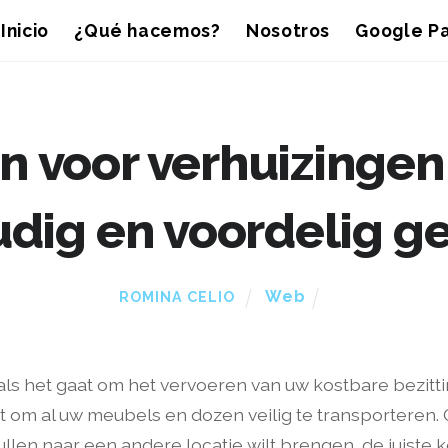
Inicio
¿Qué hacemos?
Nosotros
Google Pa
n voor verhuizinge
dig en voordelig g
Web
ROMINA CELIO
l als het gaat om het vervoeren van uw kostbare bezit
t om al uw meubels en dozen veilig te transporteren.
len naar een andere locatie wilt brengen, de juiste k