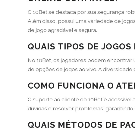
O 10Bet se destaca por sua segurança ro
Além disso, possui uma variedade de jogo
de jogo agradável e segura.
QUAIS TIPOS DE JOGOS
No 10Bet, os jogadores podem encontrar u
de opções de jogos ao vivo. A diversidade
COMO FUNCIONA O ATE
O suporte ao cliente do 10Bet é acessível 
dúvidas e resolver problemas, garantindo
QUAIS MÉTODOS DE PA