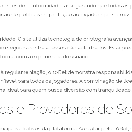
padrões de conformidade, assegurando que todas as pr
cação de políticas de proteção ao jogador, que são es
idade. O site utiliza tecnologia de criptografia avan
jam seguros contra acessos não autorizados. Essa pr
forma com a experiência do usuário.
 regulamentação, o 10Bet demonstra responsabilida
fiável para todos os jogadores. A combinação de li
ha ideal para quem busca diversão com tranquilidade.
os e Provedores de So
principais atrativos da plataforma. Ao optar pelo 10B