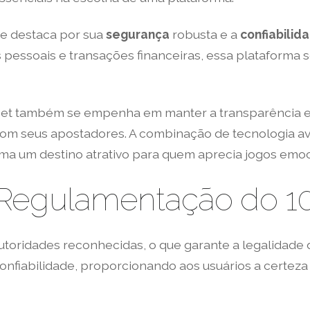
 se destaca por sua
segurança
robusta e a
confiabilid
 pessoais e transações financeiras, essa plataforma
Bet também se empenha em manter a transparência em
com seus apostadores. A combinação de tecnologia 
rma um destino atrativo para quem aprecia jogos emo
 Regulamentação do 1
utoridades reconhecidas, o que garante a legalidade
onfiabilidade, proporcionando aos usuários a certe