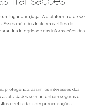
s Transações
 um lugar para jogar. A plataforma oferece
. Esses métodos incluem cartões de
 garantir a integridade das informações dos
, protegendo, assim, os interesses dos
e as atividades se mantenham seguras e
sitos e retiradas sem preocupações.