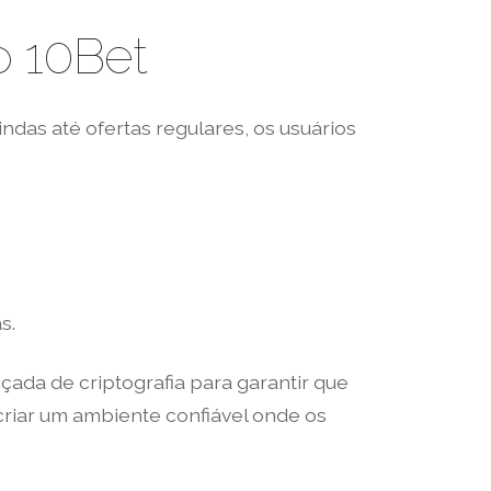
o 10Bet
ndas até ofertas regulares, os usuários
s.
çada de criptografia para garantir que
 criar um ambiente confiável onde os