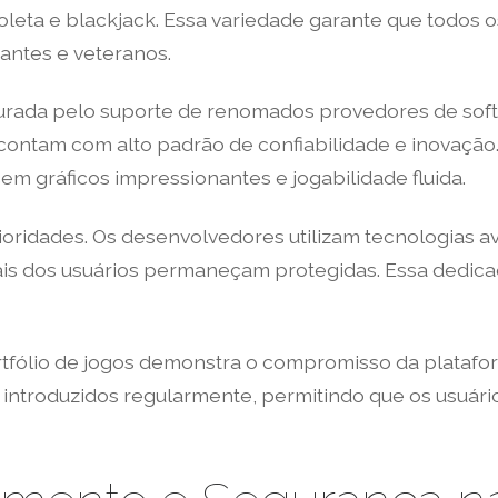
roleta e blackjack. Essa variedade garante que todos 
antes e veteranos.
egurada pelo suporte de renomados provedores de so
contam com alto padrão de confiabilidade e inovaçã
 gráficos impressionantes e jogabilidade fluida.
ioridades. Os desenvolvedores utilizam tecnologias a
is dos usuários permaneçam protegidas. Essa dedica
ortfólio de jogos demonstra o compromisso da platafo
 introduzidos regularmente, permitindo que os usuá