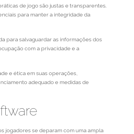
áticas de jogo são justas e transparentes.
senciais para manter a integridade da
çada para salvaguardar as informações dos
eocupação com a privacidade e a
de e ética em suas operações,
cenciamento adequado e medidas de
ftware
et, os jogadores se deparam com uma ampla