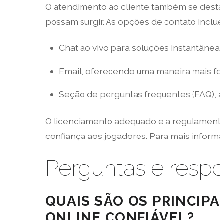
O atendimento ao cliente também se desta
possam surgir. As opções de contato inclu
Chat ao vivo para soluções instantânea
Email, oferecendo uma maneira mais fo
Seção de perguntas frequentes (FAQ),
O licenciamento adequado e a regulament
confiança aos jogadores. Para mais infor
Perguntas e respo
QUAIS SÃO OS PRINCIP
ONLINE CONFIÁVEL?