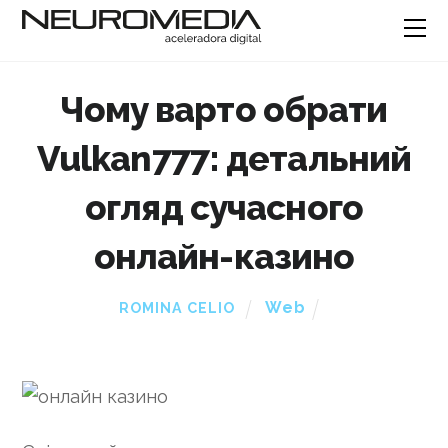
Чому варто обрати
Vulkan777: детальний
огляд сучасного
онлайн-казино
Web
ROMINA CELIO