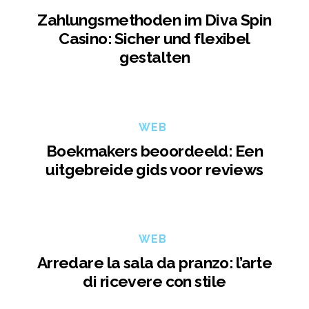
Zahlungsmethoden im Diva Spin
Casino: Sicher und flexibel
gestalten
WEB
Boekmakers beoordeeld: Een
uitgebreide gids voor reviews
WEB
Arredare la sala da pranzo: l’arte
di ricevere con stile