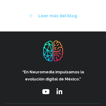
Leer más del blog
“En Neuromedia impulsamos
la
evolución digital de México.”