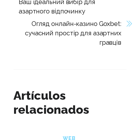
Ваш ідеальний вибір для
азартного відпочинку
Огляд онлайн-казино Goxbet:
сучасний простір для азартних
гравців
Artículos
relacionados
WEB