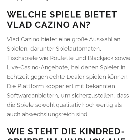
WELCHE SPIELE BIETET
VLAD CAZINO AN?
Vlad Cazino bietet eine große Auswahl an
Spielen, darunter Spielautomaten,
Tischspiele wie Roulette und Blackjack sowie
Live-Casino-Angebote, bei denen Spieler in
Echtzeit gegen echte Dealer spielen können.
Die Plattform kooperiert mit bekannten
Softwareanbietern, um sicherzustellen, dass
die Spiele sowohl qualitativ hochwertig als
auch abwechslungsreich sind.
WIE STEHT DIE KINDRED-