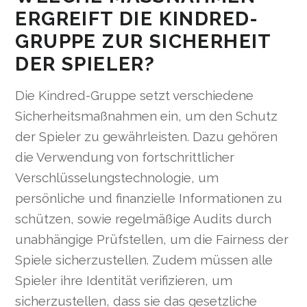
RGREIFT DIE KINDRED-G
RUPPE ZUR SICHERHEIT D
ER SPIELER?
Die Kindred-Gruppe setzt verschiedene
Sicherheitsmaßnahmen ein, um den Schutz
der Spieler zu gewährleisten. Dazu gehören
die Verwendung von fortschrittlicher
Verschlüsselungstechnologie, um
persönliche und finanzielle Informationen zu
schützen, sowie regelmäßige Audits durch
unabhängige Prüfstellen, um die Fairness der
Spiele sicherzustellen. Zudem müssen alle
Spieler ihre Identität verifizieren, um
sicherzustellen, dass sie das gesetzliche