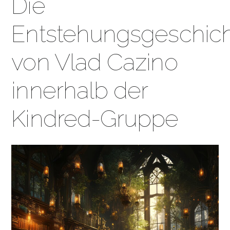
Die
Entstehungsgeschic
von Vlad Cazino
innerhalb der
Kindred-Gruppe