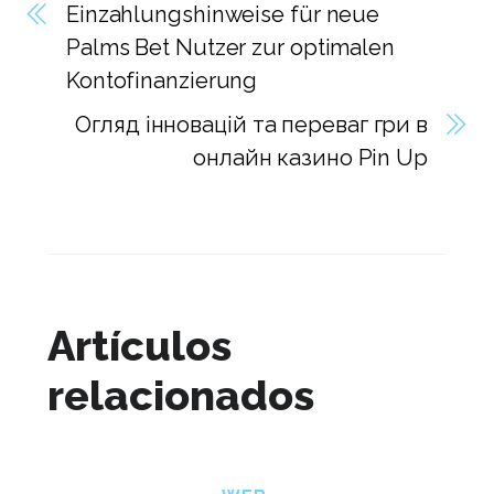
Einzahlungshinweise für neue
Palms Bet Nutzer zur optimalen
Kontofinanzierung
Огляд інновацій та переваг гри в
онлайн казино Pin Up
Artículos
relacionados