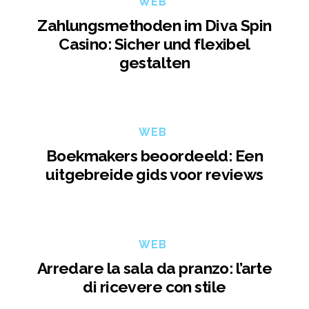
WEB
Zahlungsmethoden im Diva Spin
Casino: Sicher und flexibel
gestalten
WEB
Boekmakers beoordeeld: Een
uitgebreide gids voor reviews
WEB
Arredare la sala da pranzo: l’arte
di ricevere con stile