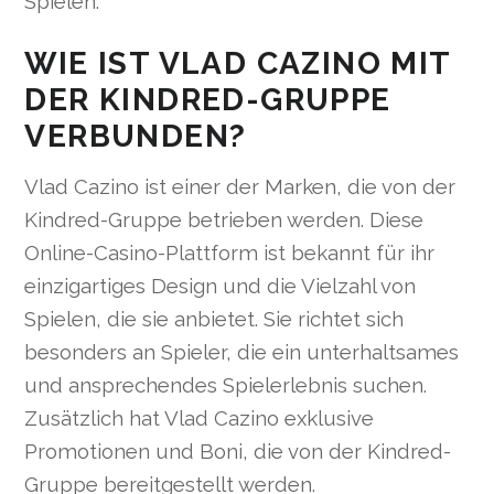
Spielen.
WIE IST VLAD CAZINO MIT
DER KINDRED-GRUPPE
VERBUNDEN?
Vlad Cazino ist einer der Marken, die von der
Kindred-Gruppe betrieben werden. Diese
Online-Casino-Plattform ist bekannt für ihr
einzigartiges Design und die Vielzahl von
Spielen, die sie anbietet. Sie richtet sich
besonders an Spieler, die ein unterhaltsames
und ansprechendes Spielerlebnis suchen.
Zusätzlich hat Vlad Cazino exklusive
Promotionen und Boni, die von der Kindred-
Gruppe bereitgestellt werden.