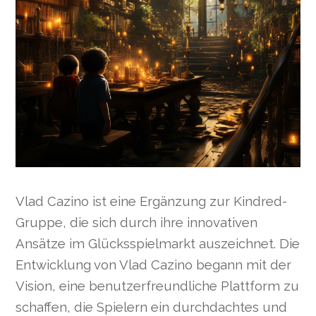
Vlad Cazino ist eine Ergänzung zur Kindred-
Gruppe, die sich durch ihre innovativen
Ansätze im Glücksspielmarkt auszeichnet. Die
Entwicklung von Vlad Cazino begann mit der
Vision, eine benutzerfreundliche Plattform zu
schaffen, die Spielern ein durchdachtes und