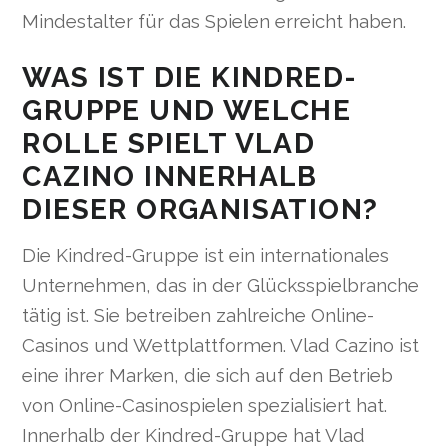
Mindestalter für das Spielen erreicht haben.
WAS IST DIE KINDRED-
GRUPPE UND WELCHE
ROLLE SPIELT VLAD
CAZINO INNERHALB
DIESER ORGANISATION?
Die Kindred-Gruppe ist ein internationales
Unternehmen, das in der Glücksspielbranche
tätig ist. Sie betreiben zahlreiche Online-
Casinos und Wettplattformen. Vlad Cazino ist
eine ihrer Marken, die sich auf den Betrieb
von Online-Casinospielen spezialisiert hat.
Innerhalb der Kindred-Gruppe hat Vlad