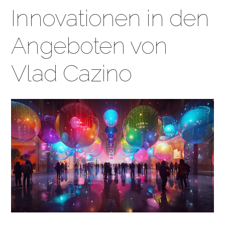
Innovationen in den
Angeboten von
Vlad Cazino