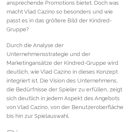
ansprechende Promotions bietet. Doch was
macht Vlad Cazino so besonders und wie
passt es in das größere Bild der Kindred-
Gruppe?
Durch die Analyse der
Unternehmensstrategie und der
Marketingansätze der Kindred-Gruppe wird
deutlich, wie Vlad Cazino in dieses Konzept
integriert ist. Die Vision des Unternehmens,
die Bedürfnisse der Spieler zu erfüllen, zeigt
sich deutlich in jedem Aspekt des Angebots
von Vlad Cazino, von der Benutzeroberfläche
bis hin zur Spielauswahl.