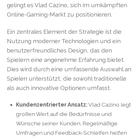
gelingt es Vlad Cazino, sich im umkämpften
Online-Gaming-Markt zu positionieren.
Ein zentrales Element der Strategie ist die
Nutzung moderner Technologien und ein
benutzerfreundliches Design, das den
Spielern eine angenehme Erfahrung bietet.
Dies wird durch eine umfassende Auswahl an
Spielen unterstützt, die sowohl traditionelle
als auch innovative Optionen umfasst.
Kundenzentrierter Ansatz:
Vlad Cazino legt
großen Wert auf die Bedürfnisse und
Wünsche seiner Kunden. Regelmäßige
Umfragen und Feedback-Schleifen helfen