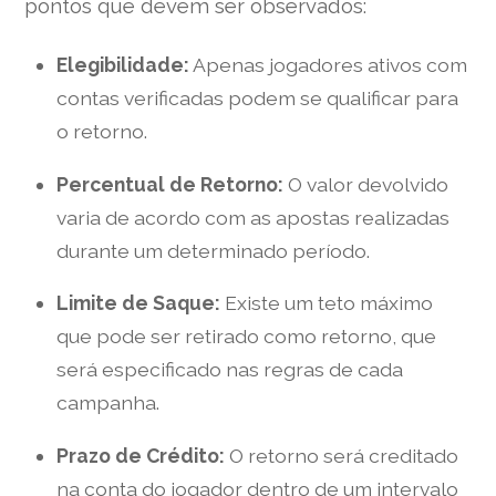
pontos que devem ser observados:
Elegibilidade:
Apenas jogadores ativos com
contas verificadas podem se qualificar para
o retorno.
Percentual de Retorno:
O valor devolvido
varia de acordo com as apostas realizadas
durante um determinado período.
Limite de Saque:
Existe um teto máximo
que pode ser retirado como retorno, que
será especificado nas regras de cada
campanha.
Prazo de Crédito:
O retorno será creditado
na conta do jogador dentro de um intervalo