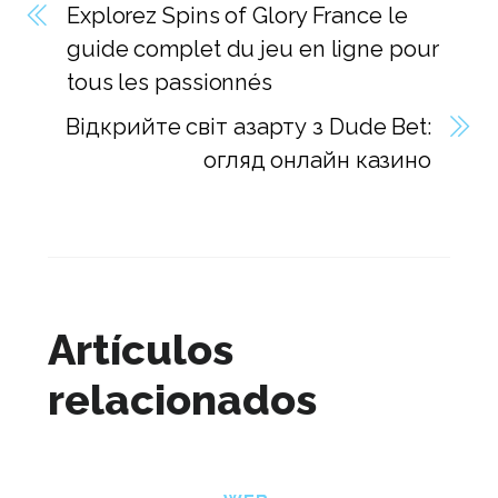
Explorez Spins of Glory France le
guide complet du jeu en ligne pour
tous les passionnés
Відкрийте світ азарту з Dude Bet:
огляд онлайн казино
Artículos
relacionados