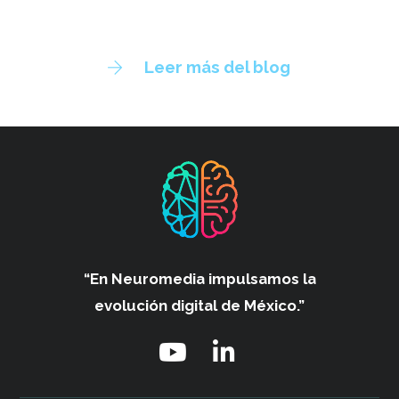
Leer más del blog
“En Neuromedia impulsamos
la
evolución digital de México.”