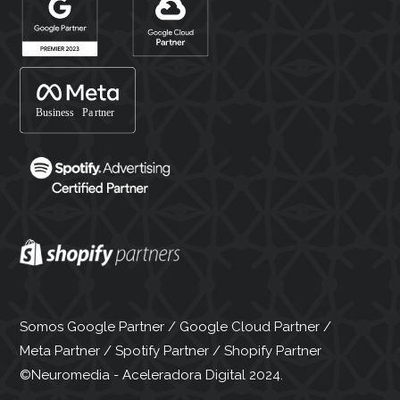
Somos Google Partner / Google Cloud Partner /
Meta Partner / Spotify Partner / Shopify Partner
©Neuromedia - Aceleradora Digital 2024.