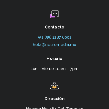
Contacto
+52 (55) 1287 6002‬
hola@neuromedia.mx
Horario
Lun – Vie de 10am – 7pm
Dirección
Habana No. 184,Col. Tepeyac