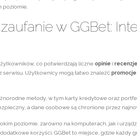
m poziomie.
aufanie w GGBet: Interf
żytkowników, co potwierdzają liczne
opinie
i
recenzj
 z serwisu. Użytkownicy mogą łatwo znaleźć
promocje
óżnorodne metody, w tym karty kredytowe oraz portfe
i bezpieczny, a dane osobowe są chronione przez najn
sokim poziomie, zarówno na komputerach, jak i urzą
 dodatkowe korzyści. GGBet to miejsce, gdzie każdy g