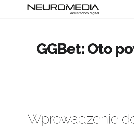
GGBet: Oto po
Wprowadzenie do 