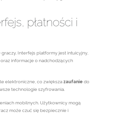
ejs, płatności i
e
graczy. Interfejs platformy jest intuicyjny,
oraz informacje o nadchodzących
le elektroniczne, co zwiększa
zaufanie
do
owsze technologie szyfrowania.
dzeniach mobilnych. Użytkownicy mogą
racz może czuć się bezpiecznie i