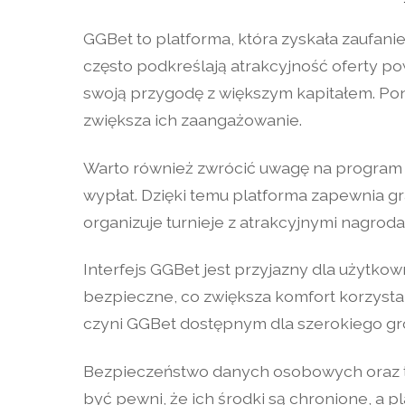
GGBet to platforma, która zyskała zaufan
często podkreślają atrakcyjność oferty p
swoją przygodę z większym kapitałem. Pona
zwiększa ich zaangażowanie.
Warto również zwrócić uwagę na program VI
wypłat. Dzięki temu platforma zapewnia 
organizuje turnieje z atrakcyjnymi nagrod
Interfejs GGBet jest przyjazny dla użytkow
bezpieczne, co zwiększa komfort korzysta
czyni GGBet dostępnym dla szerokiego gr
Bezpieczeństwo danych osobowych oraz tr
być pewni, że ich środki są chronione, a 