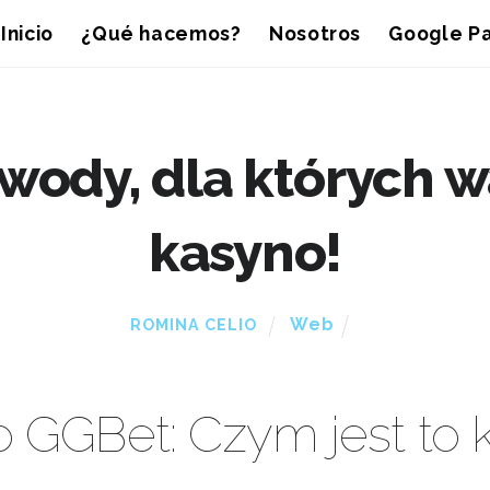
Inicio
¿Qué hacemos?
Nosotros
Google Pa
wody, dla których w
kasyno!
Web
ROMINA CELIO
GGBet: Czym jest to 