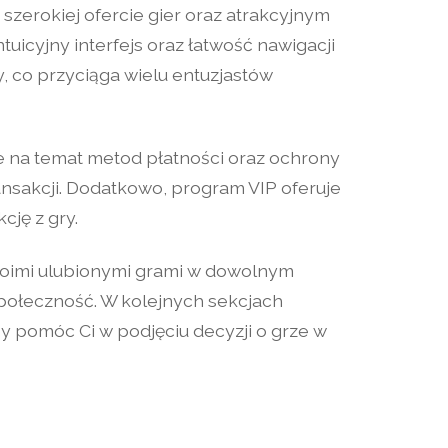
szerokiej ofercie gier oraz atrakcyjnym
uicyjny interfejs oraz łatwość nawigacji
 co przyciąga wielu entuzjastów
e na temat metod płatności oraz ochrony
nsakcji. Dodatkowo, program VIP oferuje
ję z gry.
woimi ulubionymi grami w dowolnym
 społeczność. W kolejnych sekcjach
 pomóc Ci w podjęciu decyzji o grze w