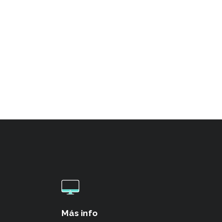
Más info