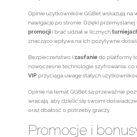
Opinie użytkowników GGBet wskazują na w
nawigację po stronie. Dzięki przemyślanej
promocji
i brać udział w licznych
turniejac
znacząco wpływa na ich pozytywne doświ
Bezpieczeństwo i
zaufanie
do platformy t
nowoczesne technologie szyfrowania, co
VIP
przyciąga uwagę stałych użytkowników,
Opinie na temat GGBet są przeważnie pozyt
wracają, aby dzielić się swoimi doświadc
oraz dbałość o potrzeby graczy.
Promocje i bonu