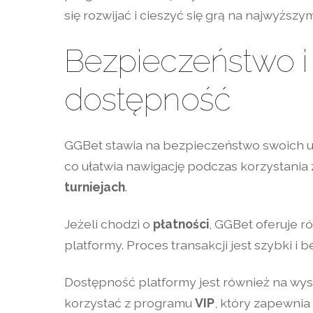
się rozwijać i cieszyć się grą na najwyższy
Bezpieczeństwo i z
dostępność
GGBet stawia na bezpieczeństwo swoich u
co ułatwia nawigację podczas korzystania
turniejach
.
Jeżeli chodzi o
płatności
, GGBet oferuje r
platformy. Proces transakcji jest szybki 
Dostępność platformy jest również na wy
korzystać z programu
VIP
, który zapewnia