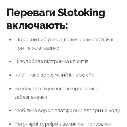
Переваги Slotoking
включають:
Широкий вибір ігор, включаючи настільні
ігри та живі казино
Цілодобова підтримка клієнтів
Інтуїтивно зрозумілий інтерфейс
Безпека та ліцензоване програмне
забезпечення
Мобільна версія платформи для гри на ходу
Регулярні турніри з великими призовими