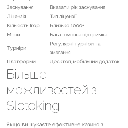
Заснування
Вказати рік заснування
Ліцензія
Тип ліцензії
Кількість Ігор
Близько 1000+
Мови
Багатомовна підтримка
Регулярні турніри та
Турніри
змагання
Платформи
Десктоп, мобільний додаток
Більше
можливостей з
Slotoking
Якщо ви шукаєте ефективне казино з