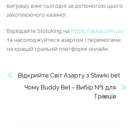
виграшу вже сьогодні за допомогою цього
захоплюючого казино!
Відвідайте Slotoking на
https://aska.com.ua/
та насолоджуйтеся азартом і перемогами
на кращій гральній платформі онлайн.
Відкрийте Світ Азарту з Stawki bet
Чому Buddy Bet – Вибір №1 для
Гравців