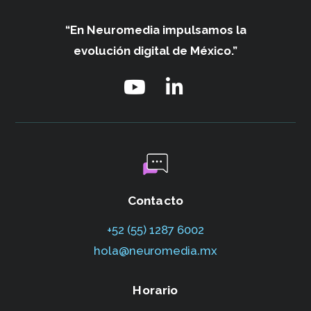
“En Neuromedia impulsamos
la
evolución digital de México.”
Contacto
+52 (55) 1287 6002‬
hola@neuromedia.mx
Horario