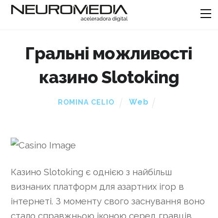
Гральні можливості
казино Slotoking
Web
ROMINA CELIO
Казино Slotoking є однією з найбільш
визнаних платформ для азартних ігор в
інтернеті. З моменту свого заснування воно
стало справжньою іконою серед гравців