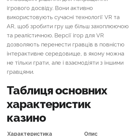
ігрового досвіду. Вони активно
використовують сучасні технології VR та
AR, щоб зробити гру ще більш захоплюючою
та реалістичною. Версії ігор для VR
дозволяють перенести гравців в повністю
інтерактивне середовище, в якому можна
не тільки грати, але і взаємодіяти з іншими
гравцями.
Таблиця основних
характеристик
казино
Характеристика
Опис