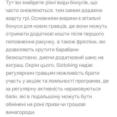
Тут ви знайдете різні види бонусів, що
часто оновлюються, тим самим додаючи
азарту грі. Основними видами є вітальні
бонуси для нових гравців, де вони можуть
отримати додаткові кошти після першого
поповнення рахунку, а також фріспіни, які
дозволяють крутити барабани
безкоштовно, даючи додатковий шанс на
виграш. Окрім цього, Slotoking надає
регулярним гравцям можливість брати
участь у акціях та лояльності програмах, де
за регулярну активність нараховуються
бали, які в подальшому можуть бути
обмінені на різні призи чи грошові
винагороди.