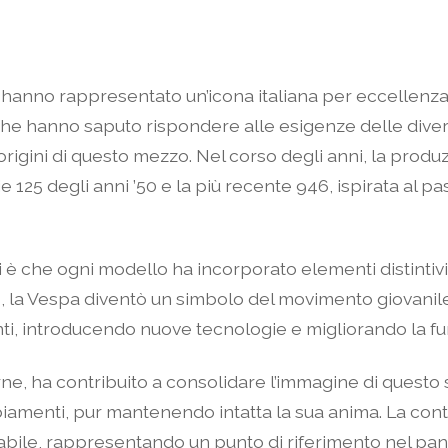
r hanno rappresentato un’icona italiana per eccellenza, 
ti che hanno saputo rispondere alle esigenze delle d
 origini di questo mezzo. Nel corso degli anni, la pro
 125 degli anni ’50 e la più recente 946, ispirata al p
i è che ogni modello ha incorporato elementi distintivi,
, la Vespa diventò un simbolo del movimento giovanile, 
ti, introducendo nuove tecnologie e migliorando la fun
erne, ha contribuito a consolidare l’immagine di quest
mbiamenti, pur mantenendo intatta la sua anima. La con
rabile, rappresentando un punto di riferimento nel pa