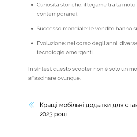
Curiosità storiche: il legame tra la moto 
contemporanei.
Successo mondiale: le vendite hanno supe
Evoluzione: nel corso degli anni, divers
tecnologie emergenti.
In sintesi, questo scooter non è solo un mo
affascinare ovunque.
Кращі мобільні додатки для ста
2023 році