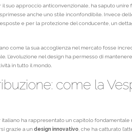
er il suo approccio anticonvenzionale, ha saputo unire
primesse anche uno stile inconfondibile. Invece delle
i esposte e per la protezione del conducente, un dettagl
elano come la sua accoglienza nel mercato fosse incre
e. L’evoluzione nel design ha permesso di mantenere vi
vità in tutto il mondo.
ribuzione: come la Ves
e
italiano ha rappresentato un capitolo fondamentale ne
rsi grazie a un
design innovativo
, che ha catturato l’at