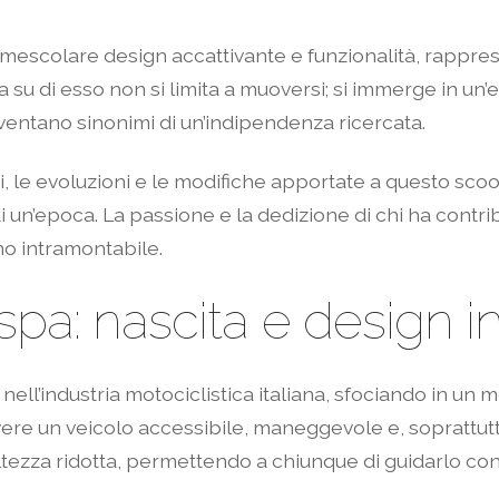
 mescolare design accattivante e funzionalità, rappre
ia su di esso non si limita a muoversi; si immerge in un
diventano sinonimi di un’indipendenza ricercata.
, le evoluzioni e le modifiche apportate a questo scoo
 di un’epoca. La passione e la dedizione di chi ha contr
no intramontabile.
espa: nascita e design i
nell’industria motociclistica italiana, sfociando in un 
re un veicolo accessibile, maneggevole e, soprattutto, 
tezza ridotta, permettendo a chiunque di guidarlo con f