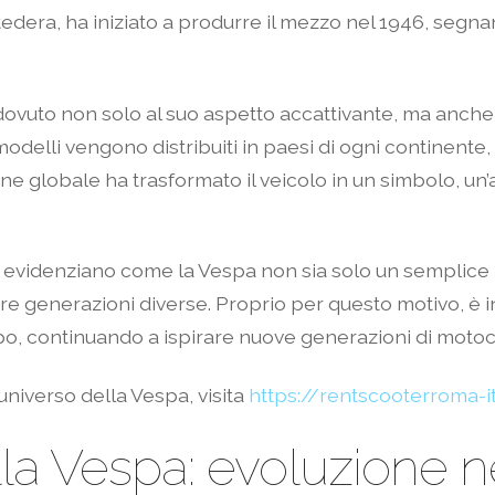
ntedera, ha iniziato a produrre il mezzo nel 1946, segnan
ovuto non solo al suo aspetto accattivante, ma anche a
modelli vengono distribuiti in paesi di ogni continente,
one globale ha trasformato il veicolo in un simbolo, un
o evidenziano come la Vespa non sia solo un semplice
ire generazioni diverse. Proprio per questo motivo, è 
po, continuando a ispirare nuove generazioni di motocic
’universo della Vespa, visita
https://rentscooterroma-i
lla Vespa: evoluzione n