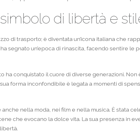
simbolo di libertà e stil
o di trasporto; è diventata un’icona italiana che rapp
ha segnato un’epoca di rinascita, facendo sentire le p
o ha conquistato il cuore di diverse generazioni. Non 
 La sua forma inconfondibile è legata a momenti di spe
tte anche nella moda, nei film e nella musica. È stata ce
ene che evocano la dolce vita. La sua presenza in ev
ibertà.