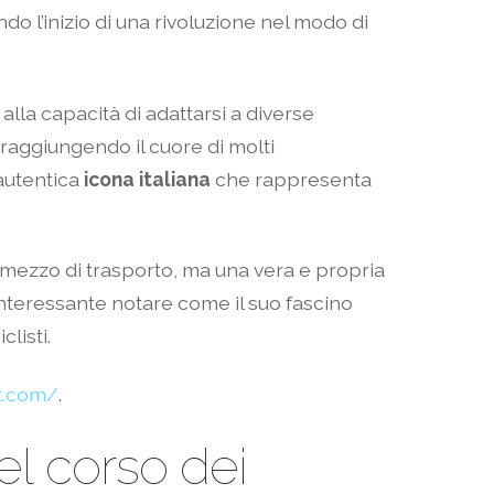
do l’inizio di una rivoluzione nel modo di
lla capacità di adattarsi a diverse
 raggiungendo il cuore di molti
’autentica
icona italiana
che rappresenta
 mezzo di trasporto, ma una vera e propria
interessante notare come il suo fascino
listi.
t.com/
.
el corso dei