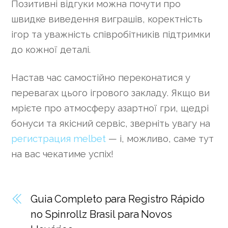
Позитивні відгуки можна почути про
швидке виведення виграшів, коректність
ігор та уважність співробітників підтримки
до кожної деталі.
Настав час самостійно переконатися у
перевагах цього ігрового закладу. Якщо ви
мрієте про атмосферу азартної гри, щедрі
бонуси та якісний сервіс, зверніть увагу на
регистрация melbet
— і, можливо, саме тут
на вас чекатиме успіх!
Guia Completo para Registro Rápido
no Spinrollz Brasil para Novos