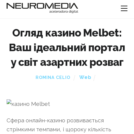
Огляд казино Melbet:
Ваш ідеальний портал
у світ азартних розваг
Web
ROMINA CELIO
Сфера онлайн-казино розвивається
стрімкими темпами, і щороку кількість