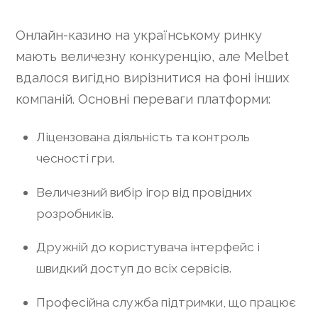
Онлайн-казино на українському ринку
мають величезну конкуренцію, але Melbet
вдалося вигідно вирізнитися на фоні інших
компаній. Основні переваги платформи:
Ліцензована діяльність та контроль
чесності гри.
Величезний вибір ігор від провідних
розробників.
Дружній до користувача інтерфейс і
швидкий доступ до всіх сервісів.
Професійна служба підтримки, що працює