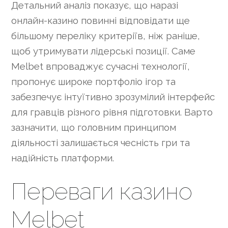
Детальний аналіз показує, що наразі
онлайн-казино повинні відповідати ще
більшому переліку критеріїв, ніж раніше,
щоб утримувати лідерські позиції. Саме
Melbet впроваджує сучасні технології,
пропонує широке портфоліо ігор та
забезпечує інтуїтивно зрозумілий інтерфейс
для гравців різного рівня підготовки. Варто
зазначити, що головним принципом
діяльності залишається чесність гри та
надійність платформи.
Переваги казино
Melbet