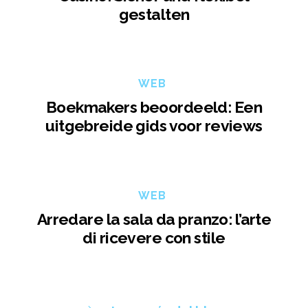
gestalten
WEB
Boekmakers beoordeeld: Een
uitgebreide gids voor reviews
WEB
Arredare la sala da pranzo: l’arte
di ricevere con stile