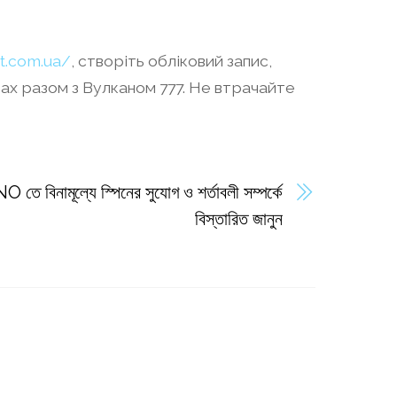
st.com.ua/
, створіть обліковий запис,
ах разом з Вулканом 777. Не втрачайте
িনামূল্যে স্পিনের সুযোগ ও শর্তাবলী সম্পর্কে
বিস্তারিত জানুন