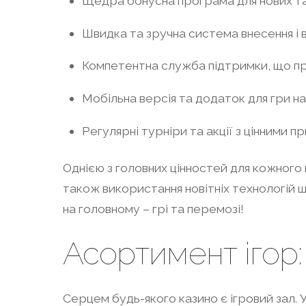
Щедра бонусна програма для нових та 
Швидка та зручна система внесення і 
Компетентна служба підтримки, що п
Мобільна версія та додаток для гри н
Регулярні турніри та акції з цінними п
Однією з головних цінностей для кожного к
також використання новітніх технологій 
на головному – грі та перемозі!
Асортимент ігор:
Серцем будь-якого казино є ігровий зал. У