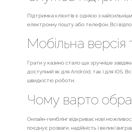
Підтримка клієнтів є однією з найсильніш
електронну пошту або телефон. Всі відпові
Мобільна версія 
Грати у казино стало ще зручніше завдяк
доступний як для Android, так і для iOS. 
швидкістю роботи.
Чому варто обра
Онлайн-гемблінг відкриває нові можливості
поєднує розваги, надійність і великі виг