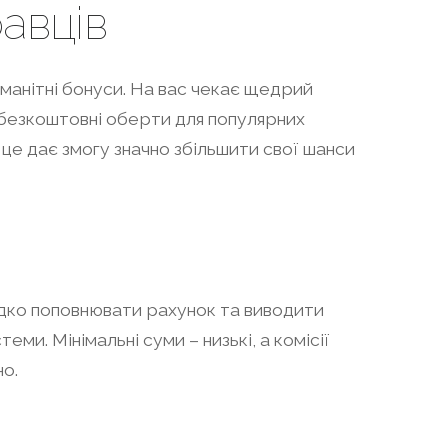
равців
оманітні бонуси. На вас чекає щедрий
і безкоштовні оберти для популярних
е це дає змогу значно збільшити свої шанси
идко поповнювати рахунок та виводити
еми. Мінімальні суми – низькі, а комісії
но.