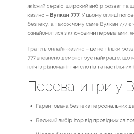
якісний сервіс, широкий вибір розваг та 
казино –
Вулкан 777
. У цьому огляді пог
безпеку, а також чому саме Вулкан 777 є 
ознайомитися з ключовими перевагами, які
Грати в онлайн-казино – це не тільки ро
777 впевнено демонструє найкраще, що мож
пліч із різноманіттям слотів та настільн
Переваги гри у В
Гарантована безпека персональних дан
Великий вибір ігор від провідних світ