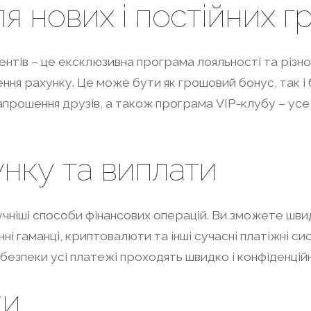
ля нових і постійних г
рентів – це ексклюзивна програма лояльності та різн
ення рахунку. Це може бути як грошовий бонус, так 
 запрошення друзів, а також програма VIP-клубу – ус
нку та виплати
учніші способи фінансових операцій. Ви зможете шв
і гаманці, криптовалюти та інші сучасні платіжні сист
 безпеки усі платежі проходять швидко і конфіденцій
ки