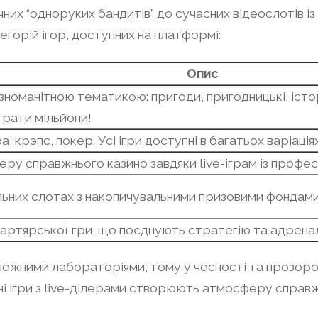
ичних “одноруких бандитів” до сучасних відеослотів 
егорій ігор, доступних на платформі:
Опис
ізноманітною тематикою: пригоди, пригодницькі, істор
рати мільйони!
, крэпс, покер. Усі ігри доступні в багатьох варіаці
у справжнього казино завдяки live-іграм із професі
альних слотах з накопичувальними призовими фондами
картярської гри, що поєднують стратегію та адренал
алежними лабораторіями, тому у чесності та прозорос
ьні ігри з live-ділерами створюють атмосферу справ