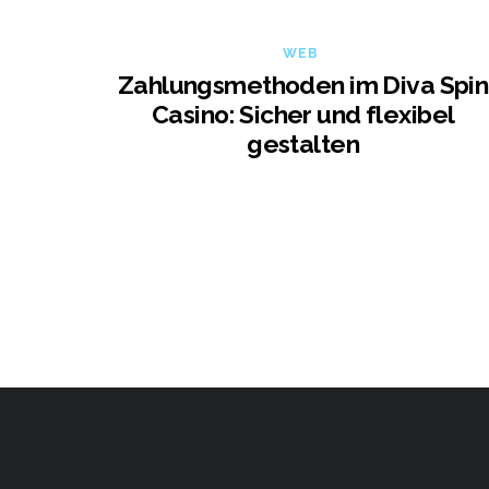
WEB
Zahlungsmethoden im Diva Spin
Casino: Sicher und flexibel
gestalten