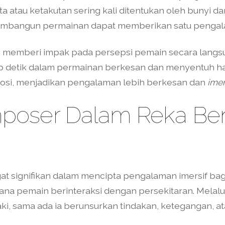
ta atau ketakutan sering kali ditentukan oleh bunyi 
embangun permainan dapat memberikan satu pengal
asi memberi impak pada persepsi pemain secara lang
 detik dalam permainan berkesan dan menyentuh hati
a emosi, menjadikan pengalaman lebih berkesan dan
imer
poser Dalam Reka Be
 signifikan dalam mencipta pengalaman imersif bag
ana pemain berinteraksi dengan persekitaran. Melalu
 sama ada ia berunsurkan tindakan, ketegangan, at