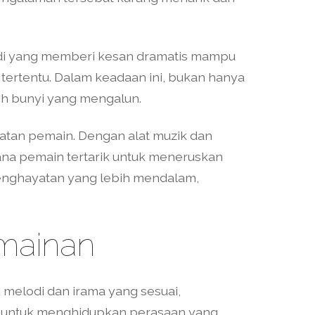
odi yang memberi kesan dramatis mampu
rtentu. Dalam keadaan ini, bukan hanya
leh bunyi yang mengalun.
atan pemain. Dengan alat muzik dan
ana pemain tertarik untuk meneruskan
nghayatan yang lebih mendalam,
mainan
melodi dan irama yang sesuai,
n untuk menghidupkan perasaan yang