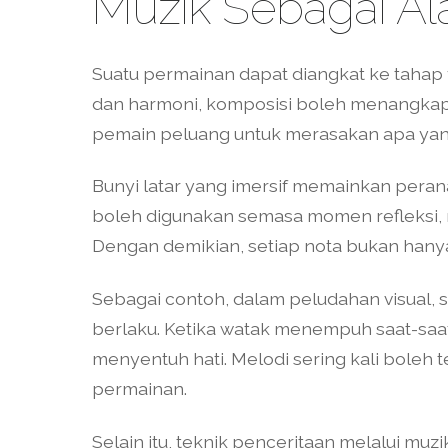
Muzik Sebagai Ala
Suatu permainan dapat diangkat ke tahap 
dan harmoni, komposisi boleh menangkap 
pemain peluang untuk merasakan apa yang 
Bunyi latar yang imersif memainkan pera
boleh digunakan semasa momen refleksi,
Dengan demikian, setiap nota bukan hanya
Sebagai contoh, dalam peludahan visual,
berlaku. Ketika watak menempuh saat-saat
menyentuh hati. Melodi sering kali boleh
permainan.
Selain itu, teknik penceritaan melalui m