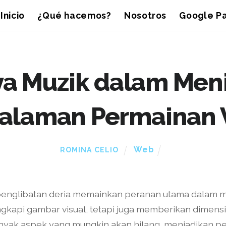
Inicio
¿Qué hacemos?
Nosotros
Google Pa
ya Muzik dalam Men
alaman Permainan 
Web
ROMINA CELIO
 penglibatan deria memainkan peranan utama dalam
gkapi gambar visual, tetapi juga memberikan dimensi
banyak aspek yang mungkin akan hilang, menjadikan 