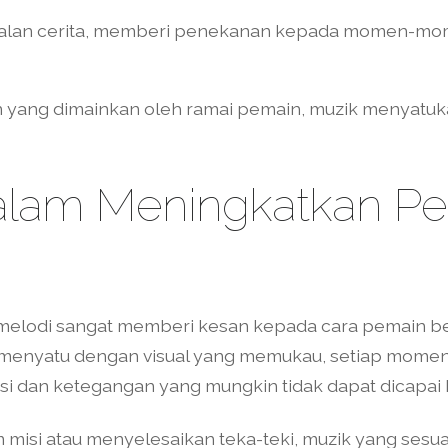
h jalan cerita, memberi penekanan kepada momen-
 yang dimainkan oleh ramai pemain, muzik menyatuk
alam Meningkatkan P
melodi sangat memberi kesan kepada cara pemain beri
k menyatu dengan visual yang memukau, setiap momen
dan ketegangan yang mungkin tidak dapat dicapai ha
misi atau menyelesaikan teka-teki, muzik yang sesu