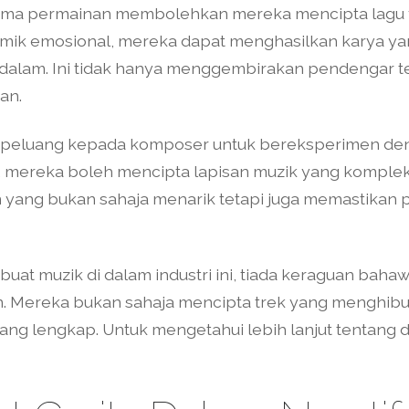
ma permainan membolehkan mereka mencipta lagu y
amik emosional, mereka dapat menghasilkan karya y
dalam. Ini tidak hanya menggembirakan pendengar t
an.
 peluang kepada komposer untuk bereksperimen de
, mereka boleh mencipta lapisan muzik yang komple
n yang bukan sahaja menarik tetapi juga memastikan
at muzik di dalam industri ini, tiada keraguan bah
. Mereka bukan sahaja mencipta trek yang menghibu
g lengkap. Untuk mengetahui lebih lanjut tentang du