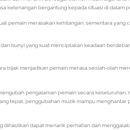
sa ketenangan bergantung kepada situasi di dalam p
uat pemain merasakan kehilangan, sementara yang
 dan bunyi yang kuat menciptakan keadaan berdebar
ra bijak menjadikan pemain merasa seolah-olah mer
mengubah pengalaman pemain secara keseluruhan, men
ang tepat, penggubahan muzik mampu menghantar p
g dihasilkan dapat menarik perhatian dan menggala