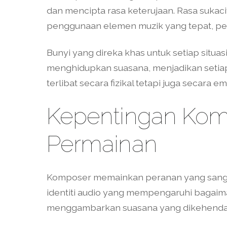
dan mencipta rasa keterujaan. Rasa sukaci
penggunaan elemen muzik yang tepat, p
Bunyi yang direka khas untuk setiap situ
menghidupkan suasana, menjadikan setiap
terlibat secara fizikal tetapi juga secar
Kepentingan Kom
Permainan
Komposer memainkan peranan yang sangat
identiti audio yang mempengaruhi bagaim
menggambarkan suasana yang dikehendaki,