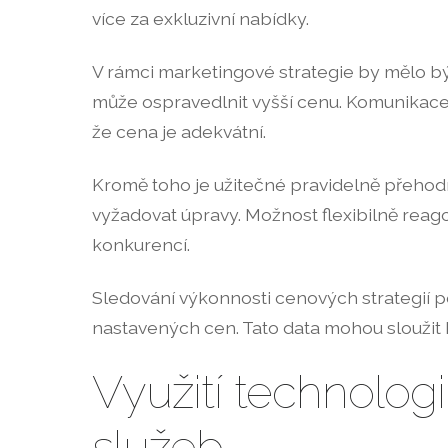
více za exkluzivní nabídky.
V rámci marketingové strategie by mělo b
může ospravedlnit vyšší cenu. Komunikace
že cena je adekvátní.
Kromě toho je užitečné pravidelně přehod
vyžadovat úpravy. Možnost flexibilně reag
konkurencí.
Sledování výkonnosti cenových strategií p
nastavených cen. Tato data mohou sloužit 
Využití technologií
služeb