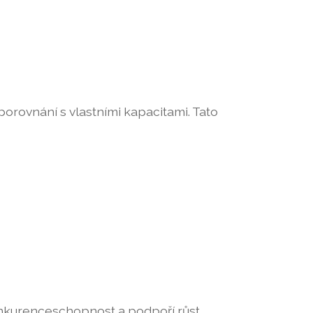
orovnání s vlastními kapacitami. Tato
konkurenceschopnost a podpoří růst