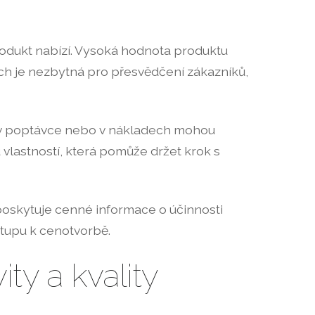
rodukt nabízí. Vysoká hodnota produktu
h je nezbytná pro přesvědčení zákazníků,
y v poptávce nebo v nákladech mohou
vlastností, která pomůže držet krok s
 poskytuje cenné informace o účinnosti
stupu k cenotvorbě.
ity a kvality