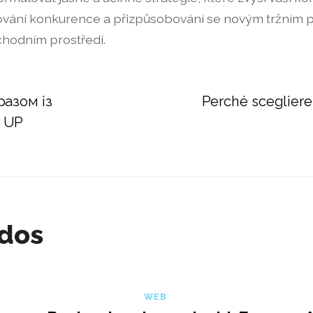
orování konkurence a přizpůsobování se novým tržním 
hodním prostředí.
разом із
Perché scegliere 
n UP
ados
WEB