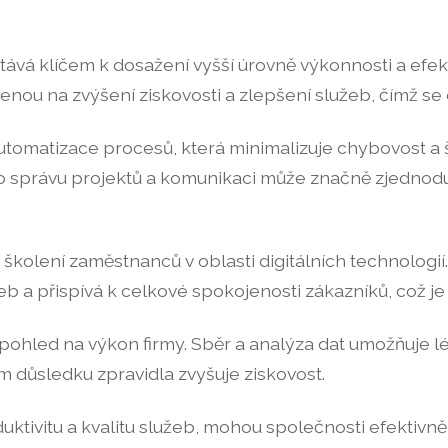
á klíčem k dosažení vyšší úrovně výkonnosti a efektiv
řenou na zvýšení ziskovosti a zlepšení služeb, čímž se
utomatizace procesů, která minimalizuje chybovost a še
ro správu projektů a komunikaci může značně zjednodu
školení zaměstnanců v oblasti digitálních technologií.
žeb a přispívá k celkové spokojenosti zákazníků, což je 
 pohled na výkon firmy. Sběr a analýza dat umožňuje l
 důsledku zpravidla zvyšuje ziskovost.
duktivitu a kvalitu služeb, mohou společnosti efektiv