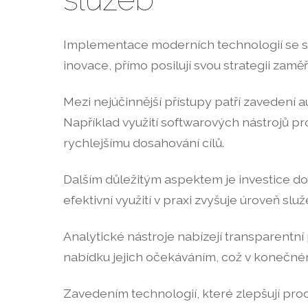
Implementace moderních technologií se stáv
inovace, přímo posilují svou strategii zamě
Mezi nejúčinnější přístupy patří zavedení a
Například využití softwarových nástrojů p
rychlejšímu dosahování cílů.
Dalším důležitým aspektem je investice do 
efektivní využití v praxi zvyšuje úroveň slu
Analytické nástroje nabízejí transparentní
nabídku jejich očekáváním, což v konečném
Zavedením technologií, které zlepšují pro