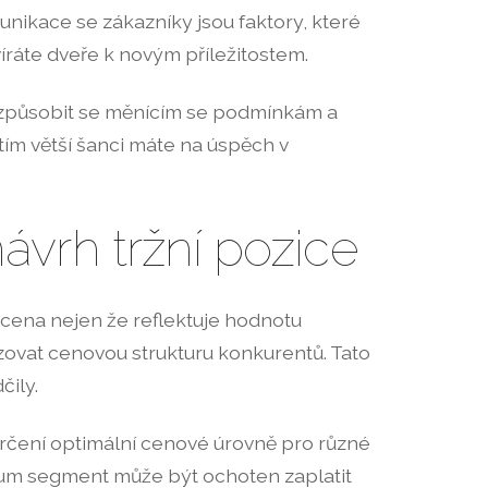
unikace se zákazníky jsou faktory, které
víráte dveře k novým příležitostem.
přizpůsobit se měnícím se podmínkám a
ím větší šanci máte na úspěch v
ávrh tržní pozice
 cena nejen že reflektuje hodnotu
zovat cenovou strukturu konkurentů. Tato
čily.
určení optimální cenové úrovně pro různé
mium segment může být ochoten zaplatit