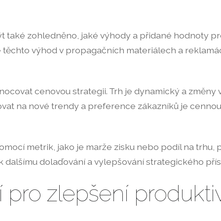
ýt také zohledněno, jaké výhody a přidané hodnoty p
 těchto výhod v propagačních materiálech a reklamác
nocovat cenovou strategii. Trh je dynamický a změn
ovat na nové trendy a preference zákazníků je cennou 
omocí metrik, jako je marže zisku nebo podíl na trhu,
k dalšímu dolaďování a vylepšování strategického pří
 pro zlepšení produktiv