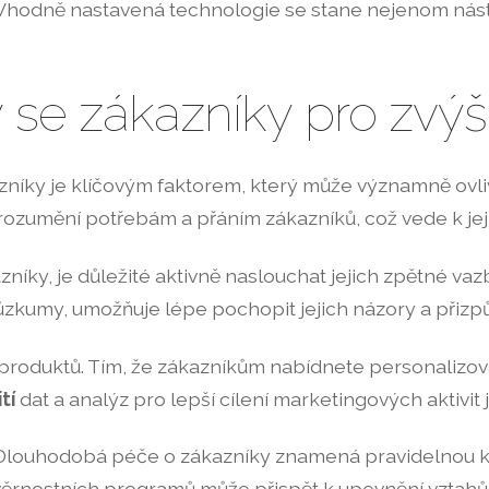
. Vhodně nastavená technologie se stane nejenom nást
y se zákazníky pro zvýše
azníky je klíčovým faktorem, který může významně ovli
ozumění potřebám a přáním zákazníků, což vede k jejic
zníky, je důležité aktivně naslouchat jejich zpětné vaz
růzkumy, umožňuje lépe pochopit jejich názory a přizp
roduktů. Tím, že zákazníkům nabídnete personalizované
tí
dat a analýz pro lepší cílení marketingových aktivit 
 Dlouhodobá péče o zákazníky znamená pravidelnou kom
o věrnostních programů může přispět k upevnění vztahů