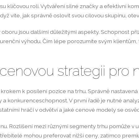
u klíčovou roli. Vytváření silné značky a efektivní kom
dyž víte, jak správně oslovit svou cílovou skupinu, ote
 v oboru jsou dalšími důležitými aspekty. Schopnost 
kurenční výhodu. Čím lépe porozumíte svým klientům, t
cenovou strategii pro n
 krokem k posílení pozice na trhu. Správně nastavená
ky a konkurenceschopnost. V první řadě je nutné analy
 ostatními hráči v odvětví a jaké cenové modely se osvěd
inu. Rozlišení mezi různými segmenty trhu pomůže v 
otřebitelé mohou preferovat nižší ceny, zatímco pre