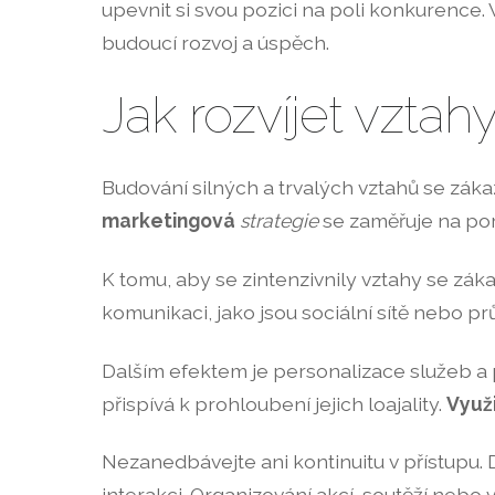
upevnit si svou pozici na poli konkurence
budoucí rozvoj a úspěch.
Jak rozvíjet vztah
Budování silných a trvalých vztahů se zák
marketingová
strategie
se zaměřuje na por
K tomu, aby se zintenzivnily vztahy se záka
komunikaci, jako jsou sociální sítě nebo p
Dalším efektem je personalizace služeb a p
přispívá k prohloubení jejich loajality.
Využi
Nezanedbávejte ani kontinuitu v přístupu.
interakci. Organizování akcí, soutěží neb