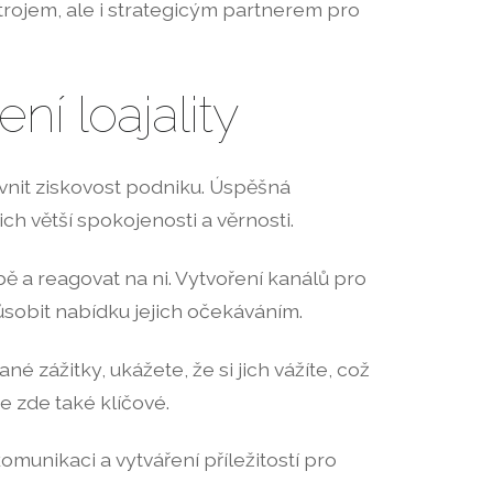
rojem, ale i strategicým partnerem pro
ní loajality
vnit ziskovost podniku. Úspěšná
h větší spokojenosti a věrnosti.
bě a reagovat na ni. Vytvoření kanálů pro
ůsobit nabídku jejich očekáváním.
 zážitky, ukážete, že si jich vážíte, což
je zde také klíčové.
unikaci a vytváření příležitostí pro
.