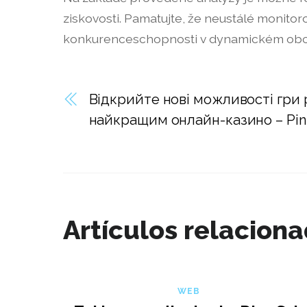
ziskovosti. Pamatujte, že neustálé monit
konkurenceschopnosti v dynamickém obc
Відкрийте нові можливості гри 
найкращим онлайн-казино – Pi
Artículos relacion
WEB