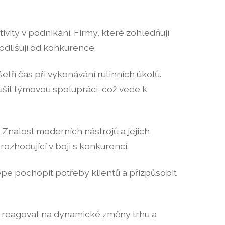
ity v podnikání. Firmy, které zohledňují
 odlišují od konkurence.
tří čas při vykonávání rutinních úkolů.
šit týmovou spolupráci, což vede k
 Znalost moderních nástrojů a jejich
rozhodující v boji s konkurencí.
épe pochopit potřeby klientů a přizpůsobit
ně reagovat na dynamické změny trhu a