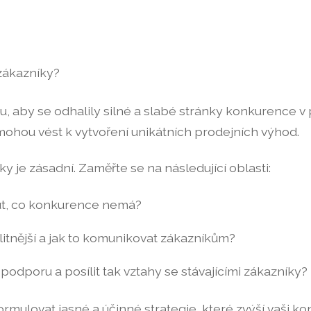
zákazníky?
 aby se odhalily silné a slabé stránky konkurence v p
 mohou vést k vytvoření unikátních prodejních výhod.
ky je zásadní. Zaměřte se na následující oblasti:
t, co konkurence nemá?
itnější a jak to komunikovat zákazníkům?
odporu a posílit tak vztahy se stávajícími zákazníky?
mulovat jasné a účinné strategie, které zvýší vaši 